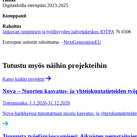
Digitaidoilla eteenpäin 2023-2025
Kumppanit
Rahoitus
Jatkuvan oppimisen ja työllisyyden palvelukeskus JOTPA
76 650€
Euroopan unionin rahoittama –
NextGenerationEU
Tutustu myös näihin projekteihin
Katso kaikki projektit
Nova – Nuorten kasvatus- ja yhteiskuntatieteiden työ
Toteutusaika: 1.1.2026-31.12.2026
Nova-hankkeessa tutustutetaan nuoria kasvatus- ja yhteiskuntatieteiden t
Tunnusta työelämäosaamisesi: Aikuisten perustaitojen