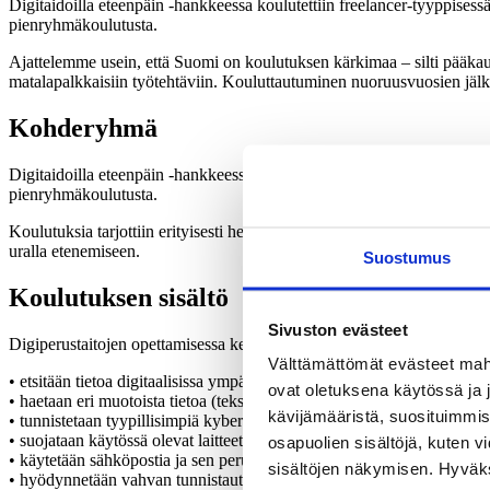
Digitaidoilla eteenpäin -hankkeessa koulutettiin freelancer-tyyppisess
pienryhmäkoulutusta.
Ajattelemme usein, että Suomi on koulutuksen kärkimaa – silti pääkaupu
matalapalkkaisiin työtehtäviin. Kouluttautuminen nuoruusvuosien jälkee
Kohderyhmä
Digitaidoilla eteenpäin -hankkeessa koulutettiin freelancer-tyyppisess
pienryhmäkoulutusta.
Koulutuksia tarjottiin erityisesti henkilökohtaisille avustajille ja pos
uralla etenemiseen.
Suostumus
Koulutuksen sisältö
Sivuston evästeet
Digiperustaitojen opettamisessa keskityimme suomalaisessa työelämässä
Välttämättömät evästeet mahdo
• etsitään tietoa digitaalisissa ympäristöissä (hakusanat, hakukoneet)
ovat oletuksena käytössä ja 
• haetaan eri muotoista tietoa (teksti, kuva, video)
kävijämääristä, suosituimmist
• tunnistetaan tyypillisimpiä kyber- ja tietoturvauhkia
• suojataan käytössä olevat laitteet (esim. virustorjunta, laitteiden lu
osapuolien sisältöjä, kuten v
• käytetään sähköpostia ja sen perustoimintoja
sisältöjen näkymisen. Hyväksy
• hyödynnetään vahvan tunnistautumisen menetelmiä