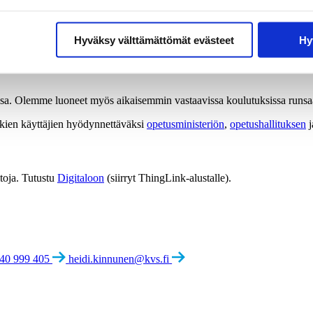
hitettyä
Kaikkien-mallia
.
Hyväksy välttämättömät evästeet
Hy
 joilla he voivat osoittaa digiosaamisensa työelämässä ja oppilaitoksissa
sa. Olemme luoneet myös aikaisemmin vastaavissa koulutuksissa runsaasti
kkien käyttäjien hyödynnettäväksi
opetusministeriön
,
opetushallituksen
j
itoja. Tutustu
Digitaloon
(siirryt ThingLink-alustalle).
40 999 405
heidi.kinnunen@kvs.fi