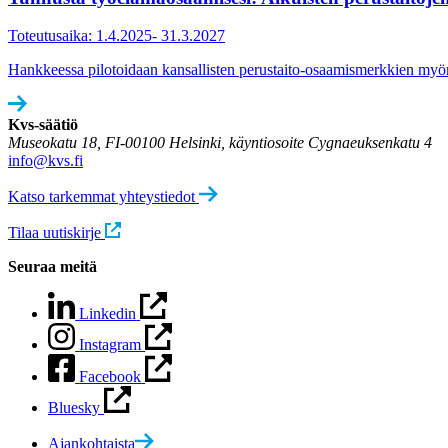
Toteutusaika: 1.4.2025- 31.3.2027
Hankkeessa pilotoidaan kansallisten perustaito-osaamismerkkien myönt
Kvs-säätiö
Museokatu 18, FI-00100 Helsinki, käyntiosoite Cygnaeuksenkatu 4
info@kvs.fi
Katso tarkemmat yhteystiedot
Tilaa uutiskirje
Seuraa meitä
Linkedin
Instagram
Facebook
Bluesky
Ajankohtaista