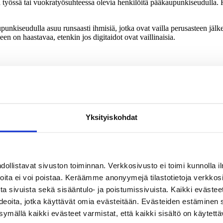
ä työssä tai vuokratyösuhteessa olevia henkilöitä pääkaupunkiseudulla. 
nkiseudulla asuu runsaasti ihmisiä, jotka ovat vailla perusasteen jälkei
n on haastavaa, etenkin jos digitaidot ovat vaillinaisia.
ä työssä tai vuokratyösuhteessa olevia henkilöitä pääkaupunkiseudulla. 
ti- ja kuljetusalan työntekijöille. Osallistujia tuettiin uravalintojen po
Yksityiskohdat
 ja koulutuksessa yleisimmin tarvittaviin taitoihin; miten
llistavat sivuston toiminnan. Verkkosivusto ei toimi kunnolla il
joita ei voi poistaa. Keräämme anonyymejä tilastotietoja verkko
a sivuista sekä sisääntulo- ja poistumissivuista. Kaikki evästee
kitseminen ja haittaohjelmien estäminen
ideoita, jotka käyttävät omia evästeitään. Evästeiden estäminen 
mällä kaikki evästeet varmistat, että kaikki sisältö on käytettä