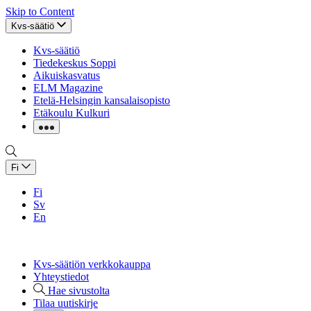
Skip to Content
Kvs-säätiö
Kvs-säätiö
Tiedekeskus Soppi
Aikuiskasvatus
ELM Magazine
Etelä-Helsingin kansalaisopisto
Etäkoulu Kulkuri
Fi
Fi
Sv
En
Kvs-säätiön verkkokauppa
Yhteystiedot
Hae sivustolta
Tilaa uutiskirje