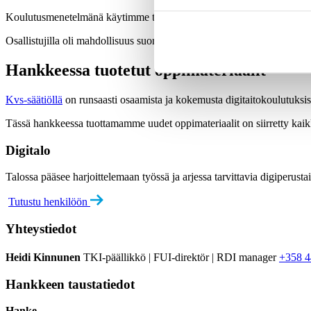
Koulutusmenetelmänä käytimme työikäisten perustaito-opetukseen ke
Osallistujilla oli mahdollisuus suorittaa digitaalisia osaamismerkkejä,
Hankkeessa tuotetut oppimateriaalit
Kvs-säätiöllä
on runsaasti osaamista ja kokemusta digitaitokoulutuksis
Tässä hankkeessa tuottamamme uudet oppimateriaalit on siirretty kai
Digitalo
Talossa pääsee harjoittelemaan työssä ja arjessa tarvittavia digiperusta
Tutustu henkilöön
Yhteystiedot
Heidi Kinnunen
TKI-päällikkö | FUI-direktör | RDI manager
+358 4
Hankkeen taustatiedot
Hanke