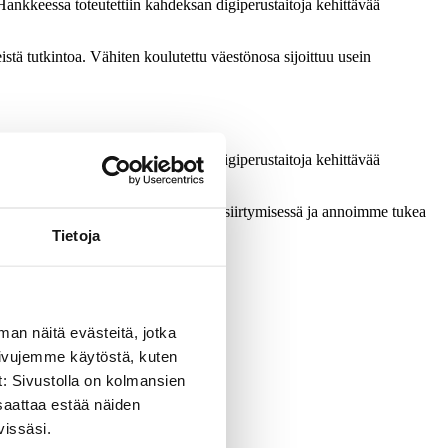
Hankkeessa toteutettiin kahdeksan digiperustaitoja kehittävää
stä tutkintoa. Vähiten koulutettu väestönosa sijoittuu usein
Hankkeessa toteutettiin kahdeksan digiperustaitoja kehittävää
htimisessa: neuvoimme jatkokoulutukseen siirtymisessä ja annoimme tukea
Tietoja
man näitä evästeitä, jotka
sivujemme käytöstä, kuten
t: Sivustolla on kolmansien
saattaa estää näiden
vissäsi.