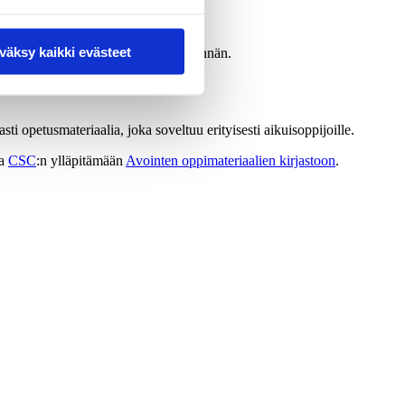
väksy kaikki evästeet
 ja saada opintopisteestä Koski-merkinnän.
 opetusmateriaalia, joka soveltuu erityisesti aikuisoppijoille.
a
CSC
:n ylläpitämään
Avointen oppimateriaalien kirjastoon
.