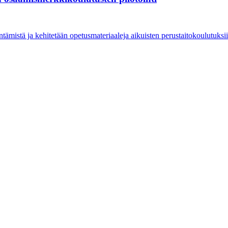
ämistä ja kehitetään opetusmateriaaleja aikuisten perustaitokoulutuksii