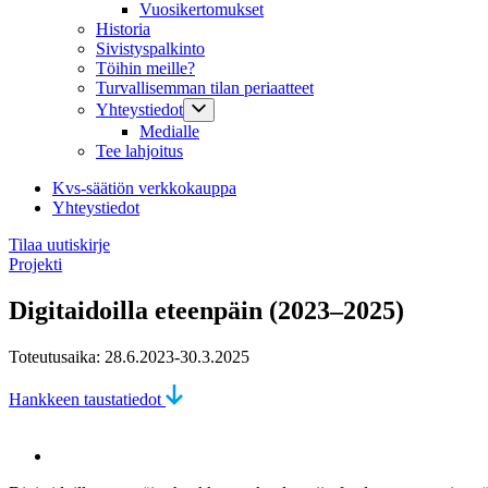
Vuosikertomukset
Historia
Sivistyspalkinto
Töihin meille?
Turvallisemman tilan periaatteet
Yhteystiedot
Medialle
Tee lahjoitus
Kvs-säätiön verkkokauppa
Yhteystiedot
Tilaa uutiskirje
Projekti
Digitaidoilla eteenpäin (2023–2025)
Toteutusaika: 28.6.2023-30.3.2025
Hankkeen taustatiedot