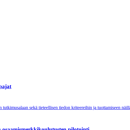
pajat
utkimusalaan sekä tieteellisen tiedon kriteereihin ja tuottamiseen näillä
 osaamismerkkikoulutus­ten pilotointi