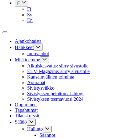
Fi
Fi
Sv
En
Ajankohtaista
Hankkeet
Innovaatiot
Mitä teemme
Aikuiskasvatus: siirry sivustolle
ELM Magazine: siirry sivustolle
Kansainvälinen toiminta
Apurahat
Sivistysviikko
Sivistyksen pelottomat -blogi
Sivistyksen teemavuosi 2024
Oppiminen
Tapahtumat
Tilauskurssit
Säätiö
Hallinto
Säännöt