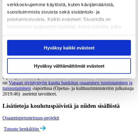
henkilöstökoulutushankkeena. Koulutukset pidettiin Helsingin
verkkosivujemme käytöstä, kuten kävijämääristä,
aikuisopiston tiloissa tai etänä. Hanketta hallinnoi Kalliolan
suosituimmista sivuista sekä sisääntulo- ja
kansalaisopisto, ja sen rahoittajana toimi Opetushallitus.
poistumissivuista. Kaikki evästeet: Sivustolla on
Koulutuksen tavoitteena oli perehdyttää
kolmansien osapuolien sisältöjä, kuten videoita, jotka
osaamisperusteisuusajatteluun sekä osaamisen tunnistamisen ja
käyttävät omia evästeitään. Evästeiden estäminen
tunnustamisen vaikutuksiin vapaan sivistystyön opintototeutuksissa:
kurssikuvausten laatimisessa, opetuksen käytännön toteuttamisessa
saattaa estää näiden sisältöjen näkymisen.
sekä arvioinnissa.
Hyväksy kaikki evästeet
Hyväksymällä kaikki evästeet varmistat, että kaikki
Koko koulutuksen laajuus oli neljä opintopistettä (4 op), ja se
sisältö on käytettävissäsi.
toteutettiin neljänä yhden opintopisteen (1 op) laajuisena
Hyväksy välttämättömät evästeet
koulutusosiona.
Opistojen osaamisperusteisuuden kehittäminen -hankkeen taustalla
on
Vapaan sivistystyön kautta hankitun osaamisen tunnistaminen ja
tunnustaminen
-raportissa (Opetus- ja kulttuuriministeriön julkaisuja
2019:46) asetetut tavoitteet.
Lisätietoja koulutuspäivistä ja niiden sisällöstä
Osaamisperusteisuus-projekti
Tutustu henkilöön