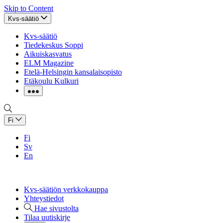
Skip to Content
Kvs-säätiö
Kvs-säätiö
Tiedekeskus Soppi
Aikuiskasvatus
ELM Magazine
Etelä-Helsingin kansalaisopisto
Etäkoulu Kulkuri
Fi
Fi
Sv
En
Kvs-säätiön verkkokauppa
Yhteystiedot
Hae sivustolta
Tilaa uutiskirje