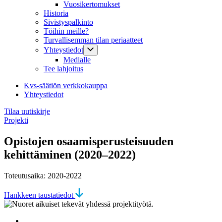
Vuosikertomukset
Historia
Sivistyspalkinto
Töihin meille?
Turvallisemman tilan periaatteet
Yhteystiedot
Medialle
Tee lahjoitus
Kvs-säätiön verkkokauppa
Yhteystiedot
Tilaa uutiskirje
Projekti
Opistojen osaamisperusteisuuden
kehittäminen (2020–2022)
Toteutusaika: 2020-2022
Hankkeen taustatiedot