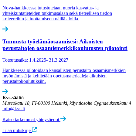
Nova-hankkeessa tutustutetaan nuoria kasvatus- ja
yhteiskuntatieteiden tutkimusalaan sekä tieteellisen tiedon
kriteereihin ja tuottamiseen näillä aloilla.
Tunnusta työelämäosaamisesi: Aikuisten
perustaitojen osaamismerkkikoulutus­ten pilotointi
Toteutusaika: 1.4.2025- 31.3.2027
Hankkeessa pilotoidaan kansallisten perustaito-osaamismerkkien
myöntämistä ja kehitetään opetusmateriaaleja aikuisten
perustaitokoulutuksiin.
Kvs-säätiö
Museokatu 18, FI-00100 Helsinki, käyntiosoite Cygnaeuksenkatu 4
info@kvs.fi
Katso tarkemmat yhteystiedot
Tilaa uutiskirje