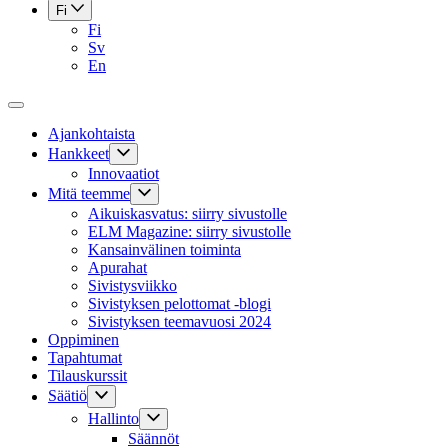
Fi
Fi
Sv
En
Ajankohtaista
Hankkeet
Innovaatiot
Mitä teemme
Aikuiskasvatus: siirry sivustolle
ELM Magazine: siirry sivustolle
Kansainvälinen toiminta
Apurahat
Sivistysviikko
Sivistyksen pelottomat -blogi
Sivistyksen teemavuosi 2024
Oppiminen
Tapahtumat
Tilauskurssit
Säätiö
Hallinto
Säännöt