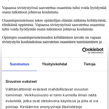
Vapaassa sivistystyössä saavutettua osaamista tulisi voida hyödyntää
osana tutkintoon johtavaa koulutusta.
Osaamisperusteisuus tukee opiskelijan elämän mittaista kehittymistä,
elinikäistä oppimista. Vapaassa sivistystyössä saavutettua osaamista
tulisi voida hyödyntää osana tutkintoon johtavaa koulutusta.
Opistojen osaamisperusteisuuden kehittämisen tavoite on vapaan
sivistystyön koulutuksissa saavutetun osaamisen tunnistaminen ja
tunnustaminen.
Osaamisperusteisuus on pedagogisen toiminnan lähtökohta.
Oppiaine- ja opettamiskeskeisestä pedagogiikasta siirrytään aitoon
osaamisen tunnistamiseen ja tunnustamiseen. Opetustyö aletaan
Suostumus
Yksityiskohdat
Tietoja
nähdä oppimisen mahdollistavana, sitä tukevana toimintana.
Muutokset vaikuttavat myös kurssikuvauksiin, opetuksen käytännön
toteuttamiseen sekä arviointiin.
Sivuston evästeet
Osaamisperusteisuus-koulutus
Välttämättömät evästeet mahdollistavat sivuston
toiminnan. Verkkosivusto ei toimi kunnolla ilman näitä
Helsingin yksityiset kansalaisopistot,
Helsingin aikuisopisto
,
Etelä-
evästeitä, jotka ovat oletuksena käytössä ja joita ei voi
Helsingin kansalaisopisto
ja
Kalliolan kansalaisopisto
toteuttivat
osaamisperusteisuus-koulutuksen yhteisenä
poistaa. Keräämme anonyymejä tilastotietoja