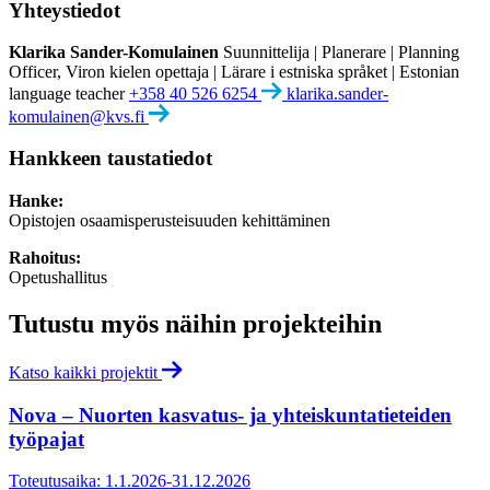
Yhteystiedot
Klarika Sander-Komulainen
Suunnittelija | Planerare | Planning
Officer, Viron kielen opettaja | Lärare i estniska språket | Estonian
language teacher
+358 40 526 6254
klarika.sander-
komulainen@kvs.fi
Hankkeen taustatiedot
Hanke:
Opistojen osaamisperusteisuuden kehittäminen
Rahoitus:
Opetushallitus
Tutustu myös näihin projekteihin
Katso kaikki projektit
Nova – Nuorten kasvatus- ja yhteiskuntatieteiden
työpajat
Toteutusaika: 1.1.2026-31.12.2026