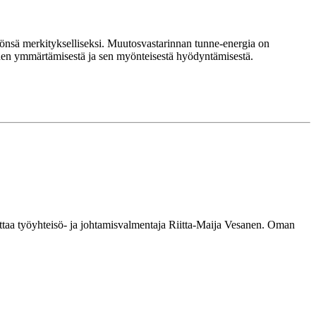
 työnsä merkitykselliseksi. Muutosvastarinnan tunne-energia on
iden ymmärtämisestä ja sen myönteisestä hyödyntämisestä.
ittaa työyhteisö- ja johtamisvalmentaja Riitta-Maija Vesanen. Oman