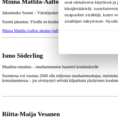
Minna Mattila-Aalto
ovat oletuksena käytössä ja 
kävijämääristä, suosituimmist
Jakautuuko Suomi – Väestöpolarisaation vaikutukset koulutukseen?
osapuolien sisältöjä, kuten v
sisältöjen näkymisen. Hyväksy
Suomi jakautuu. Yksillä on koulutusta, terveyttä ja työtä, toisilla ei 
Minna Mattila-Aallon alustus (pdf)
Ismo Söderling
Maailma muuttuu – maahanmuuton haasteet koulutukselle
Suomessa voi vuonna 2040 olla miljoona maahanmuuttajaa, muistuttaa 
kotouttamisessa – jos sivistystyö selviää kilpailusta yksityisten koul
Riitta-Maija Vesanen