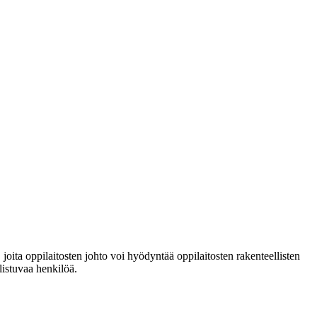
 joita oppilaitosten johto voi hyödyntää oppilaitosten rakenteellisten
listuvaa henkilöä.