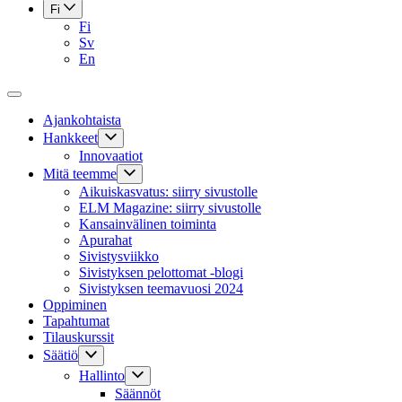
Fi
Fi
Sv
En
Ajankohtaista
Hankkeet
Innovaatiot
Mitä teemme
Aikuiskasvatus: siirry sivustolle
ELM Magazine: siirry sivustolle
Kansainvälinen toiminta
Apurahat
Sivistysviikko
Sivistyksen pelottomat -blogi
Sivistyksen teemavuosi 2024
Oppiminen
Tapahtumat
Tilauskurssit
Säätiö
Hallinto
Säännöt