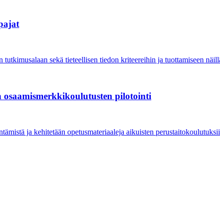
pajat
utkimusalaan sekä tieteellisen tiedon kriteereihin ja tuottamiseen näillä
 osaamismerkkikoulutus­ten pilotointi
ämistä ja kehitetään opetusmateriaaleja aikuisten perustaitokoulutuksii