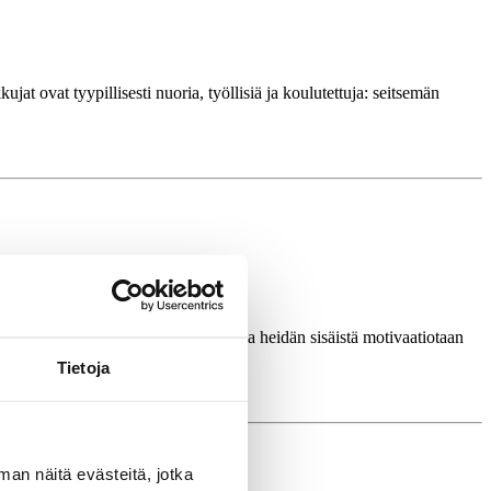
t ovat tyypillisesti nuoria, työllisiä ja koulutettuja: seitsemän
ohtaja palvelee alaisiaan ruokkimalla heidän sisäistä motivaatiotaan
itteisiin.
Tietoja
man näitä evästeitä, jotka