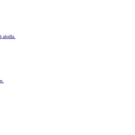
 aloilla.
n.