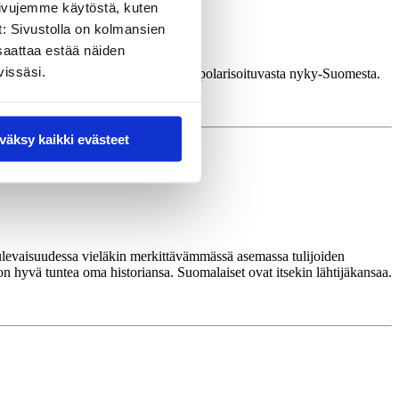
sivujemme käytöstä, kuten
t: Sivustolla on kolmansien
saattaa estää näiden
vissäsi.
ttila-Aallon taustoittavaan raporttiin polarisoituvasta nyky-Suomesta.
väksy kaikki evästeet
ulevaisuudessa vieläkin merkittävämmässä asemassa tulijoiden
on hyvä tuntea oma historiansa. Suomalaiset ovat itsekin lähtijäkansaa.