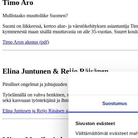
Timo Aro
Mullistaako muuttoliike Suomen?
Suomi on liikkeessä, kertoo alue- ja väestökehityksen asiantuntija Timo
kymmenestä maan sisällä muuttavasta on alle 35-vuotias. Suuret koulu
Timo Aron alustus (pdf)
Elina Juntunen & Reijo Räisänen
Pirulliset ongelmat ja johtajuuden henki
Työelämällä on vahva henkinen, spirituaalinen ulottuvuus. Sen avulla i
sekä kasvuaan työntekijänä ja ihmisenä. Työyhteisövalmentajat Elina Ju
Suostumus
Elina Juntusen ja Reijo Räsäsen alustus (pdf)
Sivuston evästeet
Välttämättömät evästeet mahdo