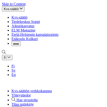
Skip to Content
Kvs-säätiö
Kvs-säätiö
Tiedekeskus Soppi
Aikuiskasvatus
ELM Magazine
Etelä-Helsingin kansalaisopisto
Etäkoulu Kulkuri
Fi
Fi
Sv
En
Kvs-säätiön verkkokauppa
Yhteystiedot
Hae sivustolta
Tilaa uutiskirje