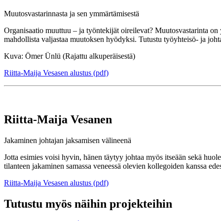
Muutosvastarinnasta ja sen ymmärtämisestä
Organisaatio muuttuu – ja työntekijät oireilevat? Muutosvastarinta on 
mahdollista valjastaa muutoksen hyödyksi. Tutustu työyhteisö- ja jo
Kuva: Ömer Ünlü (Rajattu alkuperäisestä)
Riitta-Maija Vesasen alustus (pdf)
Riitta-Maija Vesanen
Jakaminen johtajan jaksamisen välineenä
Jotta esimies voisi hyvin, hänen täytyy johtaa myös itseään sekä huol
tilanteen jakaminen samassa veneessä olevien kollegoiden kanssa edes
Riitta-Maija Vesasen alustus (pdf)
Tutustu myös näihin projekteihin