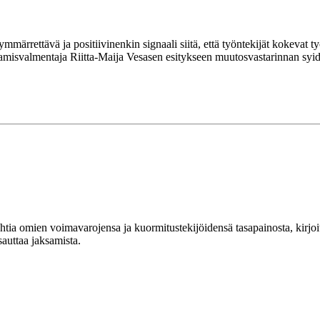
ymmärrettävä ja positiivinenkin signaali siitä, että työntekijät kokevat
htamisvalmentaja Riitta-Maija Vesasen esitykseen muutosvastarinnan sy
ehtia omien voimavarojensa ja kuormitustekijöidensä tasapainosta, kirjo
auttaa jaksamista.