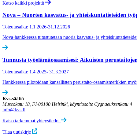
Katso kaikki projektit
Nova – Nuorten kasvatus- ja yhteiskuntatieteiden työ
Toteutusaika: 1.1.2026-31.12.2026
Nova-hankkeessa tutustutetaan nuoria kasvatus- ja yhteiskuntatieteiden t
Tunnusta työelämäosaamisesi: Aikuisten perustaitojen
Toteutusaika: 1.4.2025- 31.3.2027
Hankkeessa pilotoidaan kansallisten perustaito-osaamismerkkien myönt
Kvs-säätiö
Museokatu 18, FI-00100 Helsinki, käyntiosoite Cygnaeuksenkatu 4
info@kvs.fi
Katso tarkemmat yhteystiedot
Tilaa uutiskirje