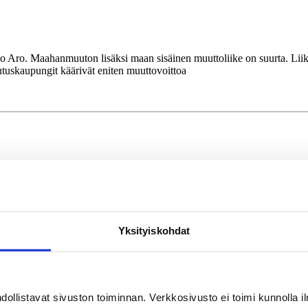
 Aro. Maahanmuuton lisäksi maan sisäinen muuttoliike on suurta. Liikkuja
tuskaupungit käärivät eniten muuttovoittoa
hminen rakentaa elämälleen merkitystä. Spirituaalisessa johtajuudessa j
ntunen ja Reijo Räisänen johdattavat spirituaalisen johtamisen peruskäs
Yksityiskohdat
llistavat sivuston toiminnan. Verkkosivusto ei toimi kunnolla il