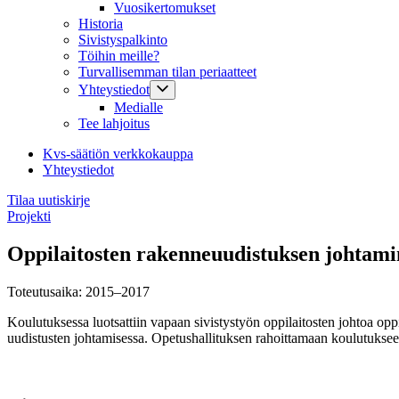
Vuosikertomukset
Historia
Sivistyspalkinto
Töihin meille?
Turvallisemman tilan periaatteet
Yhteystiedot
Medialle
Tee lahjoitus
Kvs-säätiön verkkokauppa
Yhteystiedot
Tilaa uutiskirje
Projekti
Oppilaitosten rakenneuudistuksen johtami
Toteutusaika: 2015–2017
Koulutuksessa luotsattiin vapaan sivistystyön oppilaitosten johtoa oppi
uudistusten johtamisessa. Opetushallituksen rahoittamaan koulutukseen o