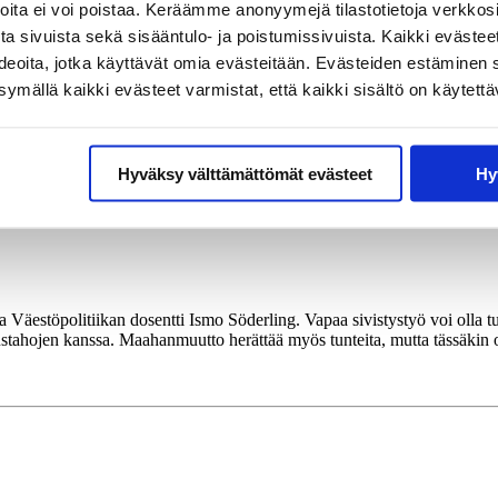
joita ei voi poistaa. Keräämme anonyymejä tilastotietoja verkko
a sivuista sekä sisääntulo- ja poistumissivuista. Kaikki evästee
ideoita, jotka käyttävät omia evästeitään. Evästeiden estäminen 
mällä kaikki evästeet varmistat, että kaikki sisältö on käytettä
– ja huono-osaisuus kasautuu ja periytyy. Tutustu erikoistutkija Minna Ma
Hyväksy välttämättömät evästeet
Hy
Väestöpolitiikan dosentti Ismo Söderling. Vapaa sivistystyö voi olla t
utustahojen kanssa. Maahanmuutto herättää myös tunteita, mutta tässäkin 