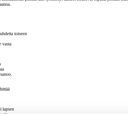
kaansa.
uhdetta toiseen
e vasta
o
vaa
 sanoo.
hittää
i lapsen
uutta
ipuuta
ulla tai