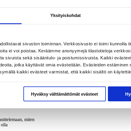
Yksityiskohdat
kea
i vaikka
 vinkkaa.
oja. Saduille ominaisen onnellisen lopun myötä lapsi huomaa tarinan h
llistavat sivuston toiminnan. Verkkosivusto ei toimi kunnolla il
joita ei voi poistaa. Keräämme anonyymejä tilastotietoja verkko
a sivuista sekä sisääntulo- ja poistumissivuista. Kaikki evästee
ideoita, jotka käyttävät omia evästeitään. Evästeiden estäminen 
mällä kaikki evästeet varmistat, että kaikki sisältö on käytettä
noa,
jäämistä. Jos
taa pohdintaan
n
akseni
Hyväksy välttämättömät evästeet
Hy
een
nittelemaan, miten
 olla