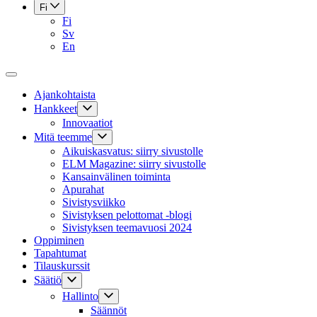
Fi
Fi
Sv
En
Ajankohtaista
Hankkeet
Innovaatiot
Mitä teemme
Aikuiskasvatus: siirry sivustolle
ELM Magazine: siirry sivustolle
Kansainvälinen toiminta
Apurahat
Sivistysviikko
Sivistyksen pelottomat -blogi
Sivistyksen teemavuosi 2024
Oppiminen
Tapahtumat
Tilauskurssit
Säätiö
Hallinto
Säännöt