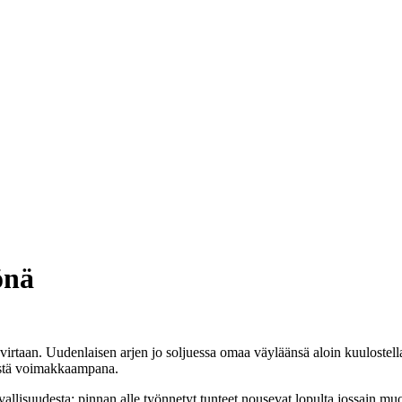
önä
 virtaan. Uudenlaisen arjen jo soljuessa omaa väyläänsä aloin kuuloste
tistä voimakkaampana.
avallisuudesta: pinnan alle työnnetyt tunteet nousevat lopulta jossain mu