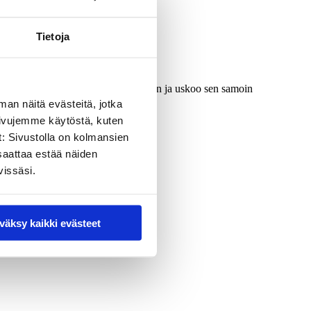
Tietoja
ahmolla olleen pahan olon lieventyvän ja uskoo sen samoin
man näitä evästeitä, jotka
sivujemme käytöstä, kuten
t: Sivustolla on kolmansien
saattaa estää näiden
vissäsi.
väksy kaikki evästeet