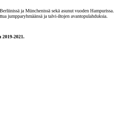
sä, Berliinissä ja Münchenissä sekä asunut vuoden Hampurissa.
uttua jumpparyhmäänsä ja talvi-iltojen avantopulahduksia.
a 2019-2021.