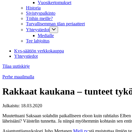
Vuosikertomukset
Historia
Sivistyspalkinto
Töihin meille?
Turvallisemman tilan periaatteet
Yhteystiedot
Medialle
Tee lahjoitus
Kvs-säätiön verkkokauppa
Yhteystiedot
Tilaa uutiskirje
Perhe maailmalla
Rakkaat kaukana – tunteet tyk
Julkaistu:
18.03.2020
Muutettuani Saksaan solahdin paikalliseen eloon kuin rahtialus Elben
läheisiäni? Väistelin tunnetta. Ja niinpä myöhemmin kohtasin sen en
Asiantuntijapsykologi Juho Mertanen
Mieli ry
:stä muistuttaa ilmiön t