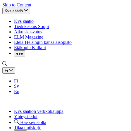
Skip to Content
Kvs-säätiö
Kvs-säätiö
Tiedekeskus Soppi
Aikuiskasvatus
ELM Magazine
Etelä-Helsingin kansalaisopisto
Etäkoulu Kulkuri
Fi
Fi
Sv
En
Kvs-säätiön verkkokauppa
Yhteystiedot
Hae sivustolta
Tilaa uutiskirje