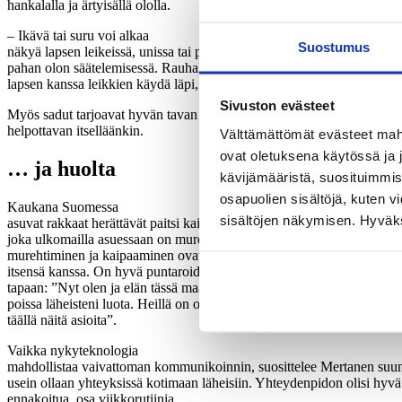
hankalalla ja ärtyisällä ololla.
– Ikävä tai suru voi alkaa
Suostumus
näkyä lapsen leikeissä, unissa tai pelkoina. Lapsi tarvitsee aikuisen tu
pahan olon säätelemisessä. Rauhallinen aikuinen tuo turvaa ja hän vo
lapsen kanssa leikkien käydä läpi, miten oloa voi helpottaa, Mertanen
Sivuston evästeet
Myös sadut tarjoavat hyvän tavan työstää lähtemisen ja kaipuun teem
helpottavan itselläänkin.
Välttämättömät evästeet mahdo
ovat oletuksena käytössä ja 
…
ja huolta
kävijämääristä, suosituimmist
osapuolien sisältöjä, kuten v
Kaukana Suomessa
sisältöjen näkymisen. Hyväksy
asuvat rakkaat herättävät paitsi kaipuuta, usein myös huolta. En ole ai
joka ulkomailla asuessaan on murehtinut iäkkäiden lähiomaistensa pär
murehtiminen ja kaipaaminen ovat käydä raskaiksi, Mertanen kannus
itsensä kanssa. On hyvä puntaroida tunteitaan ja muistaa tosiasiat tähä
tapaan: ”Nyt olen ja elän tässä maassa. En ole lähtenyt tänne vain oll
poissa läheisteni luota. Heillä on oma roolinsa elämässäni, mutta nyt t
täällä näitä asioita”.
Vaikka nykyteknologia
mahdollistaa vaivattoman kommunikoinnin, suosittelee Mertanen suun
usein ollaan yhteyksissä kotimaan läheisiin. Yhteydenpidon olisi hyvä
ennakoitua, osa viikkorutiinia.