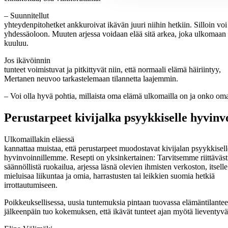
– Suunnitellut
yhteydenpitohetket ankkuroivat ikävän juuri niihin hetkiin. Silloin voi
yhdessäoloon. Muuten arjessa voidaan elää sitä arkea, joka ulkomaan
kuuluu.
Jos ikävöinnin
tunteet voimistuvat ja pitkittyvät niin, että normaali elämä häiriintyy,
Mertanen neuvoo tarkastelemaan tilannetta laajemmin.
– Voi olla hyvä pohtia, millaista oma elämä ulkomailla on ja onko om
Perustarpeet kivijalka psyykkiselle hyvinv
Ulkomaillakin eläessä
kannattaa muistaa, että perustarpeet muodostavat kivijalan psyykkisell
hyvinvoinnillemme. Resepti on yksinkertainen: Tarvitsemme riittäväst
säännöllistä ruokailua, arjessa läsnä olevien ihmisten verkoston, itselle
mieluisaa liikuntaa ja omia, harrastusten tai leikkien suomia hetkiä
irrottautumiseen.
Poikkeuksellisessa, uusia tuntemuksia pintaan tuovassa elämäntilanteess
jälkeenpäin tuo kokemuksen, että ikävät tunteet ajan myötä lieventyvät