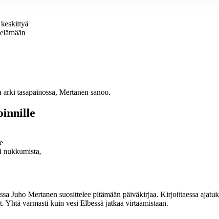
 keskittyä
 elämään
a arki tasapainossa, Mertanen sanoo.
oinnille
e
i nukkumista,
a Juho Mertanen suosittelee pitämään päiväkirjaa. Kirjoittaessa ajatukset
. Yhtä varmasti kuin vesi Elbessä jatkaa virtaamistaan.