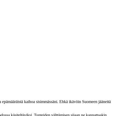
lla epämääräistä kaihoa sisimmässäni. Ehkä ikävöin Suomeen jääneitä
odossa käsiteltäviksi. Tunteiden välttämisen sijaan ne kannattaakin