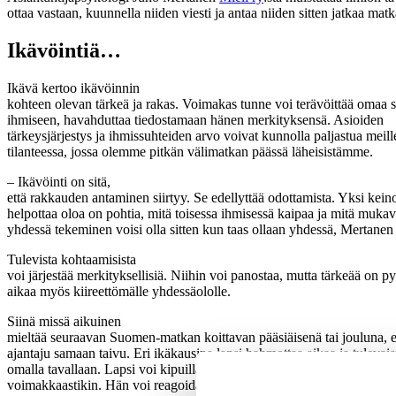
ottaa vastaan, kuunnella niiden viesti ja antaa niiden sitten jatkaa mat
Ikävöintiä…
Ikävä kertoo ikävöinnin
kohteen olevan tärkeä ja rakas. Voimakas tunne voi terävöittää omaa s
ihmiseen, havahduttaa tiedostamaan hänen merkityksensä. Asioiden
tärkeysjärjestys ja ihmissuhteiden arvo voivat kunnolla paljastua meill
tilanteessa, jossa olemme pitkän välimatkan päässä läheisistämme.
– Ikävöinti on sitä,
että rakkauden antaminen siirtyy. Se edellyttää odottamista. Yksi kein
helpottaa oloa on pohtia, mitä toisessa ihmisessä kaipaa ja mitä muka
yhdessä tekeminen voisi olla sitten kun taas ollaan yhdessä, Mertanen
Tulevista kohtaamisista
voi järjestää merkityksellisiä. Niihin voi panostaa, mutta tärkeää on py
aikaa myös kiireettömälle yhdessäololle.
Siinä missä aikuinen
mieltää seuraavan Suomen-matkan koittavan pääsiäisenä tai jouluna, e
ajantaju samaan taivu. Eri ikäkausina lapsi hahmottaa aikaa ja tulevais
omalla tavallaan. Lapsi voi kipuilla Suomeen jääneiden läheistensä ka
voimakkaastikin. Hän voi reagoida esimerkiksi univaikeuksin, vatsakiv