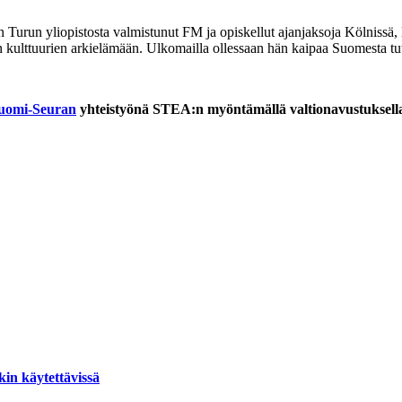
n on Turun yliopistosta valmistunut FM ja opiskellut ajanjaksoja Kölnis
iden kulttuurien arkielämään. Ulkomailla ollessaan hän kaipaa Suomesta t
uomi-Seuran
yhteistyönä STEA:n myöntämällä valtionavustuksell
akin käytettävissä