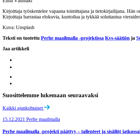
Elina Välimäki
Kirjoittaja työskentelee vapaana toimittajana ja tietokirjailijana. Hä
Kirjoittaja harrastaa elokuvia, kuntoilua ja tykkää soluttautua viera
Kuva: Unsplash
Teksti on tuotettu
Perhe maailmalla -projektissa
Kvs-säätiön
ja
S
Jaa artikkeli
Suosittelemme lukemaan seuraavaksi
Kaikki ajankohtaiset
15.12.2021
Perhe maailmalla
Perhe maailmalla -projekti päättyy – tallenteet ja sisällöt jatkoss