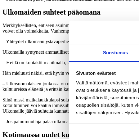
Ulkomaiden suhteet pääomana
Merkityksellisten, entiseen asuinmaahan kuuluneiden ihmissuhteiden vä
voivat olla voimakkaita. Vanhempien tulisikin aktiivisesti tukea lapsi
– Yhteydet ulkomaan ystäväperheisiin ovat oleellisia. On tärkeää, et
Ulkomailla syntyneet ammatilliset verkostot ovat kultaakin arvokkaampi
Suostumus
– Heillä on kontaktit maailmalla, ja he ovat kansainvälisiä ihmisiä yh
Sivuston evästeet
Hän mieluusti näkisi, että hyvin verkostoituneiden paluumuuttajien o
Välttämättömät evästeet mahdo
– Ulkosuomalaisten joukossa on maasta toiseen muuttavia perheitä, 
kulttuureissa eläneitä ja erittäin kansainvälisiä. Aikuisina heillä on S
ovat oletuksena käytössä ja 
kävijämääristä, suosituimmist
Siinä missä matkalaukkulapsi solahtaa uuteen kulttuuriin kuin kala v
osapuolien sisältöjä, kuten v
kotoutuminen voi kaatua ihmissuhteiden puuttumiseen. Kun sukulaisia o
Ulkomaille jääviä suhteita kannattaa vaalia myös siksi, että ne muodo
sisältöjen näkymisen. Hyväksy
– Jos paluumuuttaja palaa ulkomaille, on hänellä siellä toimiva verko
Kotimaassa uudet kuviot