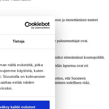
t asiaan kuuluvina, mutta lapsilla surun ja menettämisen tunteet
ana, Oksi-Walter sanoo.
kkaasti, miten suuri rikkaus Suomelle paluumuuttajat ovat.
Tietoja
nä Heikkilä mainitsee matkalaukkulapsiksi nimeämänsä kosmopoliitit.
man näitä evästeitä, jotka
n näiden perheiden vanhemmille. Heidän lapsensa ovat eri
sivujemme käytöstä, kuten
t: Sivustolla on kolmansien
saan kokea yksinäisyyttä. Heikkilä kertoo, että Suomeen
saattaa estää näiden
uhteita synny, on ulkopuoliseksi jääminen todellinen riski.
vissäsi.
väksy kaikki evästeet