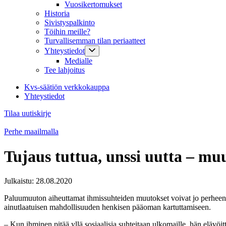
Vuosikertomukset
Historia
Sivistyspalkinto
Töihin meille?
Turvallisemman tilan periaatteet
Yhteystiedot
Medialle
Tee lahjoitus
Kvs-säätiön verkkokauppa
Yhteystiedot
Tilaa uutiskirje
Perhe maailmalla
Tujaus tuttua, unssi uutta – mu
Julkaistu:
28.08.2020
Paluumuuton aiheuttamat ihmissuhteiden muutokset voivat jo perheen sis
ainutlaatuisen mahdollisuuden henkisen pääoman kartuttamiseen.
– Kun ihminen pitää yllä sosiaalisia suhteitaan ulkomaille, hän elävöit