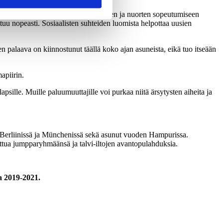
n kiinnitettävä erityistä huomiota lasten ja nuorten sopeutumiseen
u nopeasti. Sosiaalisten suhteiden luomista helpottaa uusien
laava on kiinnostunut täällä koko ajan asuneista, eikä tuo itseään
apiirin.
psille. Muille paluumuuttajille voi purkaa niitä ärsytysten aiheita ja
sä, Berliinissä ja Münchenissä sekä asunut vuoden Hampurissa.
uttua jumpparyhmäänsä ja talvi-iltojen avantopulahduksia.
a 2019-2021.