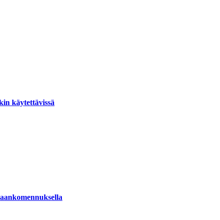
akin käytettävissä
omaankomennuksella