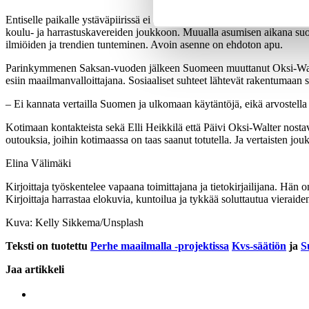
Entiselle paikalle ystäväpiirissä ei niin vain sujahdeta, vaan toimivie
koulu- ja harrastuskavereiden joukkoon. Muualla asumisen aikana suo
ilmiöiden ja trendien tunteminen. Avoin asenne on ehdoton apu.
Parinkymmenen Saksan-vuoden jälkeen Suomeen muuttanut Oksi-Walter 
esiin maailmanvalloittajana. Sosiaaliset suhteet lähtevät rakentumaan 
– Ei kannata vertailla Suomen ja ulkomaan käytäntöjä, eikä arvostella ä
Kotimaan kontakteista sekä Elli Heikkilä että Päivi Oksi-Walter nostava
outouksia, joihin kotimaassa on taas saanut totutella. Ja vertaisten jou
Elina Välimäki
Kirjoittaja työskentelee vapaana toimittajana ja tietokirjailijana. Hä
Kirjoittaja harrastaa elokuvia, kuntoilua ja tykkää soluttautua viera
Kuva: Kelly Sikkema/Unsplash
Teksti on tuotettu
Perhe maailmalla -projektissa
Kvs-säätiön
ja
S
Jaa artikkeli