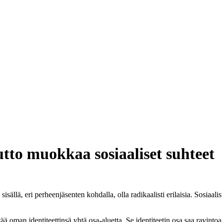
utto muokkaa sosiaaliset suhteet
ällä, eri perheenjäsenten kohdalla, olla radikaalisti erilaisia. Sosiaal
tää oman identiteettinsä yhtä osa-aluetta. Se identiteetin osa saa ravinto