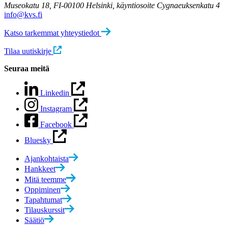
Museokatu 18, FI-00100 Helsinki, käyntiosoite Cygnaeuksenkatu 4
info@kvs.fi
Katso tarkemmat yhteystiedot
Tilaa uutiskirje
Seuraa meitä
Linkedin
Instagram
Facebook
Bluesky
Ajankohtaista
Hankkeet
Mitä teemme
Oppiminen
Tapahtumat
Tilauskurssit
Säätiö