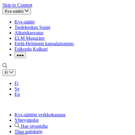
Skip to Content
Kvs-säätiö
Kvs-säätiö
Tiedekeskus Soppi
Aikuiskasvatus
ELM Magazine
Etelä-Helsingin kansalaisopisto
Etäkoulu Kulkuri
Fi
Fi
Sv
En
Kvs-säätiön verkkokauppa
Yhteystiedot
Hae sivustolta
Tilaa uutiskirje