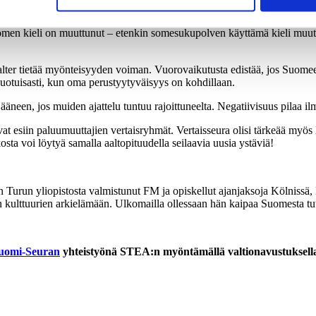
n ihmissuhteiden luominen vaatii oma-aloitteisuutta ja aikaa. Aikuisten o
men kieli on muuttunut – etenkin somesukupolven käyttämä kieli muuttu
tietää myönteisyyden voiman. Vuorovaikutusta edistää, jos Suomeen pa
suotuisasti, kun oma perustyytyväisyys on kohdillaan.
äneen, jos muiden ajattelu tuntuu rajoittuneelta. Negatiivisuus pilaa ilm
t esiin paluumuuttajien vertaisryhmät. Vertaisseura olisi tärkeää myös la
kosta voi löytyä samalla aaltopituudella seilaavia uusia ystäviä!
n on Turun yliopistosta valmistunut FM ja opiskellut ajanjaksoja Kölnis
iden kulttuurien arkielämään. Ulkomailla ollessaan hän kaipaa Suomesta t
uomi-Seuran
yhteistyönä STEA:n myöntämällä valtionavustuksell