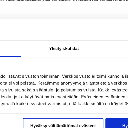
ljeneminen aiheuttaa kaipuuta. Aikuiset osaavat ottaa haikeuden tuntee
aan ystävyyssuhteiden ylläpitämisessä.
tei lapsesta kuihdu se osa, joka on rakentunut ulkomaan kokemuksen aik
a. Elli Heikkilä, Siirtolaisuusinstituutin tutkimusjohtaja, puhuu paino
Yksityiskohdat
ä kansainvälistyvässä maailmassa.
saamista arvostettaisiin ja hyödynnettäisiin enemmän. Erityisenä ryhmä
llistavat sivuston toiminnan. Verkkosivusto ei toimi kunnolla il
jotka lopulta palaavat Suomeen. Suomi on paluumuuton kohde usein vai
uomelle valtavasti kompetenssia ja annettavaa.
joita ei voi poistaa. Keräämme anonyymejä tilastotietoja verkko
a sivuista sekä sisääntulo- ja poistumissivuista. Kaikki evästee
eteen, voi pitkään ulkomailla elänyt suomalainen synnyinmaahan palates
ideoita, jotka käyttävät omia evästeitään. Evästeiden estäminen 
n kuollut, tuttavat muuttaneet muille paikkakunnille, eikä uusia ihmiss
stavat turvaverkon.
mällä kaikki evästeet varmistat, että kaikki sisältö on käytettä
sto valmiina, Heikkilä huomauttaa.
Hyväksy välttämättömät evästeet
Hy