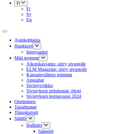
Fi
Fi
Sv
En
Ajankohtaista
Hankkeet
Innovaatiot
Mitä teemme
Aikuiskasvatus: siirry sivustolle
ELM Magazine: siirry sivustolle
Kansainvälinen toiminta
Apurahat
Sivistysviikko
Sivistyksen pelottomat -blogi
Sivistyksen teemavuosi 2024
Oppiminen
Tapahtumat
Tilauskurssit
Säätiö
Hallinto
Säännöt