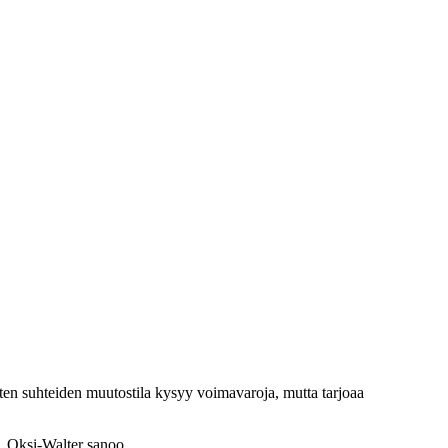
isten suhteiden muutostila kysyy voimavaroja, mutta tarjoaa
a, Oksi-Walter sanoo.