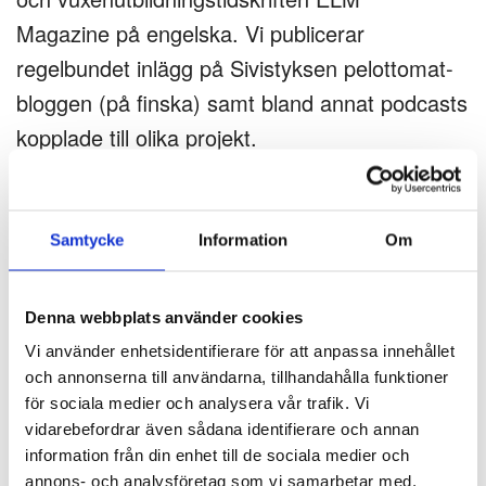
Magazine
på engelska. Vi publicerar
regelbundet inlägg på
Sivistyksen pelottomat-
bloggen
(på finska) samt bland annat podcasts
kopplade till olika projekt.
Dessutom ansvarar Folkupplysningssällskapet
för den europeiska organisationen
Samtycke
Information
Om
för
vuxenutbildning EAEA:s
(European
Association for the Education of Adults)
Denna webbplats använder cookies
kommunikation, för vars verksamhet vi har fått
Vi använder enhetsidentifierare för att anpassa innehållet
finansiering från utbildnings- och
och annonserna till användarna, tillhandahålla funktioner
kulturministeriet.
för sociala medier och analysera vår trafik. Vi
vidarebefordrar även sådana identifierare och annan
information från din enhet till de sociala medier och
Läs mer
annons- och analysföretag som vi samarbetar med.