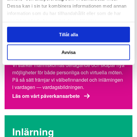
Dessa kan i sin tur kombinera informationen med annan
information som du har tillhandahållit eller som de har
samlat in när du har använt deras tjänster.
Tillåt alla
Påverkan
Avvisa
Vi stärker människornas deltagande och skapar nya
möjligheter för både personliga och virtuella möten.
På så sätt främjar vi välbefinnandet och inlärningen
i vardagen ― vardagsbildningen.
Läs om vårt påverkansarbete
Inlärning