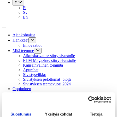
Fi
Fi
Sv
En
Ajankohtaista
Hankkeet
Innovaatiot
Mitä teemme
Aikuiskasvatus: siirry sivustolle
ELM Magazine: siirry sivustolle
Kansainvälinen toiminta
Apurahat
Sivistysviikko
Sivistyksen pelottomat -blogi
Sivistyksen teemavuosi 2024
Oppiminen
Tapahtumat
Tilauskurssit
Säätiö
Hallinto
Suostumus
Yksityiskohdat
Tietoja
Säännöt