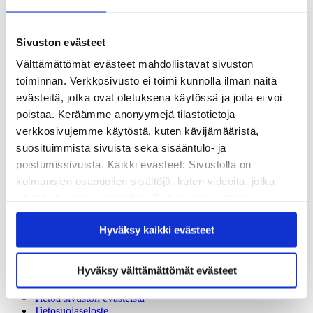
Vuosikertomukset
Historia
Sivistyspalkinto
Sivuston evästeet
Töihin meille?
Turvallisemman tilan periaatteet
Välttämättömät evästeet mahdollistavat sivuston
Yhteystiedot
toiminnan. Verkkosivusto ei toimi kunnolla ilman näitä
Medialle
Tee lahjoitus
evästeitä, jotka ovat oletuksena käytössä ja joita ei voi
poistaa. Keräämme anonyymejä tilastotietoja
Kvs-säätiön verkkokauppa
verkkosivujemme käytöstä, kuten kävijämääristä,
Yhteystiedot
suosituimmista sivuista sekä sisääntulo- ja
Tilaa uutiskirje
poistumissivuista. Kaikki evästeet: Sivustolla on
Olet tässä:
kolmansien osapuolien sisältöjä, kuten videoita, jotka
Kvs-Säätiö
käyttävät omia evästeitään. Evästeiden estäminen
Säätiö
saattaa estää näiden sisältöjen näkymisen.
Yhteystiedot
Hyväksy kaikki evästeet
Raili Aarrekorpi
Hyväksymällä kaikki evästeet varmistat, että kaikki
sisältö on käytettävissäsi.
Yhteystiedot
Hyväksy välttämättömät evästeet
Laskutustiedot
Tietoa sivuston evästeistä
Tietosuojaseloste