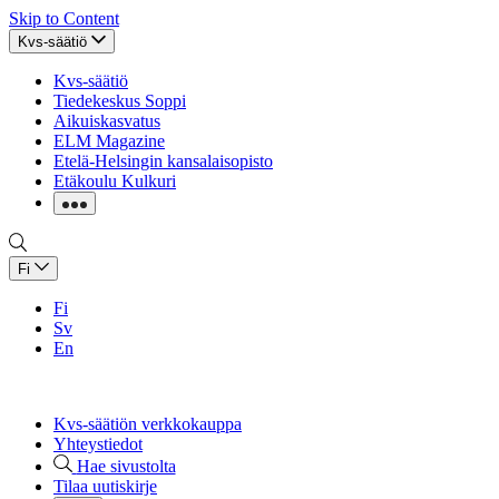
Skip to Content
Kvs-säätiö
Kvs-säätiö
Tiedekeskus Soppi
Aikuiskasvatus
ELM Magazine
Etelä-Helsingin kansalaisopisto
Etäkoulu Kulkuri
Fi
Fi
Sv
En
Kvs-säätiön verkkokauppa
Yhteystiedot
Hae sivustolta
Tilaa uutiskirje