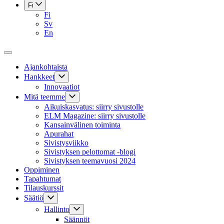
Fi
Fi
Sv
En
Ajankohtaista
Hankkeet
Innovaatiot
Mitä teemme
Aikuiskasvatus: siirry sivustolle
ELM Magazine: siirry sivustolle
Kansainvälinen toiminta
Apurahat
Sivistysviikko
Sivistyksen pelottomat -blogi
Sivistyksen teemavuosi 2024
Oppiminen
Tapahtumat
Tilauskurssit
Säätiö
Hallinto
Säännöt