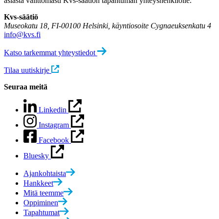
asiasta välittömästi Kvs-säätiön tapahtuman yhteyshenkilölle.
Kvs-säätiö
Museokatu 18, FI-00100 Helsinki, käyntiosoite Cygnaeuksenkatu 4
info@kvs.fi
Katso tarkemmat yhteystiedot
Tilaa uutiskirje
Seuraa meitä
Linkedin
Instagram
Facebook
Bluesky
Ajankohtaista
Hankkeet
Mitä teemme
Oppiminen
Tapahtumat