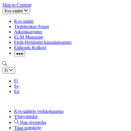
Skip to Content
Kvs-säätiö
Kvs-säätiö
Tiedekeskus Soppi
Aikuiskasvatus
ELM Magazine
Etelä-Helsingin kansalaisopisto
Etäkoulu Kulkuri
Fi
Fi
Sv
En
Kvs-säätiön verkkokauppa
Yhteystiedot
Hae sivustolta
Tilaa uutiskirje