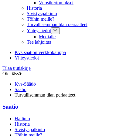
Vuosikertomukset
Historia
Sivistyspalkinto
Töihin meille?
Turvallisemman tilan periaatteet
Yhteystiedot
Medialle
Tee lahjoitus
Kvs-säätiön verkkokauppa
Yhteystiedot
Tilaa uutiskirje
Olet tässä:
Kvs-Säätiö
Säätiö
Turvallisemman tilan periaatteet
Säätiö
Hallinto
Historia
Sivistyspalkinto
Töihin meille?