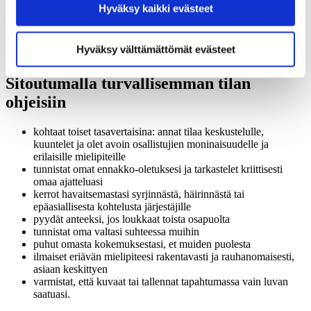
sekä itsemääräämisoikeutta.
Pyrimme järjestämään tapahtumamme
Hyväksy kaikki evästeet
Hyväksymällä kaikki evästeet varmistat, että kaikki
esteettöminä, ja kerromme tapahtumakuvauksessa, ellei näin ole.
sisältö on käytettävissäsi.
Turvallisemman tilan rakentuminen on jatkuva prosessi.
Hyväksy välttämättömät evästeet
Tarkastelemme säännöllisesti ohjeitamme ja päivitämme niitä.
Sitoutumalla turvallisemman tilan
ohjeisiin
kohtaat toiset tasavertaisina: annat tilaa keskustelulle,
kuuntelet ja olet avoin osallistujien moninaisuudelle ja
erilaisille mielipiteille
tunnistat omat ennakko-oletuksesi ja tarkastelet kriittisesti
omaa ajatteluasi
kerrot havaitsemastasi syrjinnästä, häirinnästä tai
epäasiallisesta kohtelusta järjestäjille
pyydät anteeksi, jos loukkaat toista osapuolta
tunnistat oma valtasi suhteessa muihin
puhut omasta kokemuksestasi, et muiden puolesta
ilmaiset eriävän mielipiteesi rakentavasti ja rauhanomaisesti,
asiaan keskittyen
varmistat, että kuvaat tai tallennat tapahtumassa vain luvan
saatuasi.