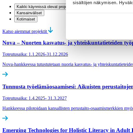
sisältöjen näkymisen. Hyväksy
Kaikki käynnissä olevat projektit
Kansainväliset
Kotimaiset
Katso aiemmat projektit
Nova – Nuorten kasvatus- ja yhteiskuntatieteiden työ
Toteutusaika: 1.1.2026-31.12.2026
Nova-hankkeessa tutustutetaan nuoria kasvatus- ja yhteiskuntatieteiden t
Tunnusta työelämäosaamisesi: Aikuisten perustaitojen
Toteutusaika: 1.4.2025- 31.3.2027
Hankkeessa pilotoidaan kansallisten perustaito-osaamismerkkien myönt
Emerging Technologies for Holistic Literacy in Adu