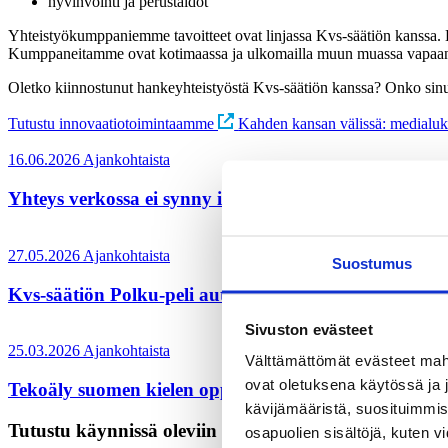
hyvinvointi ja perustaidot
Yhteistyökumppaniemme tavoitteet ovat linjassa Kvs-säätiön kanssa. K
Kumppaneitamme ovat kotimaassa ja ulkomailla muun muassa vapaan sivist
Oletko kiinnostunut hankeyhteistyöstä Kvs-säätiön kanssa? Onko sinu
Tutustu innovaatiotoimintaamme
Kahden kansan välissä: medialuku
16.06.2026
Ajankohtaista
Yhteys verkossa ei synny itsestään – näin rakennat l
27.05.2026
Ajankohtaista
Suostumus
Kvs-säätiön Polku-peli auttaa käsittelemään työnhau
Sivuston evästeet
25.03.2026
Ajankohtaista
Välttämättömät evästeet mahdo
ovat oletuksena käytössä ja 
Tekoäly suomen kielen oppimisen apuna – sudenkuop
kävijämääristä, suosituimmist
Tutustu käynnissä oleviin projekteihimme
osapuolien sisältöjä, kuten v