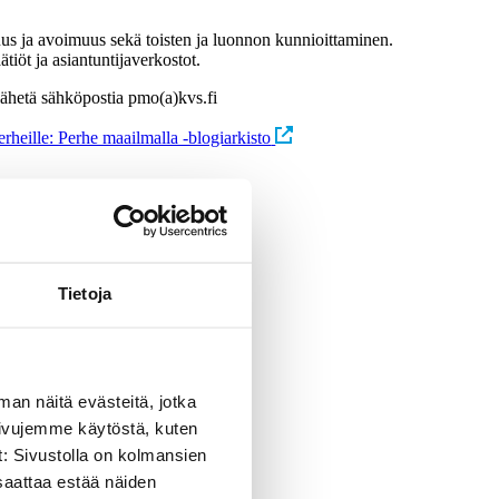
us ja avoimuus sekä toisten ja luonnon kunnioittaminen.
iöt ja asiantuntijaverkostot.
lähetä sähköpostia pmo(a)kvs.fi
rheille: Perhe maailmalla -blogiarkisto
Tietoja
man näitä evästeitä, jotka
sivujemme käytöstä, kuten
t: Sivustolla on kolmansien
saattaa estää näiden