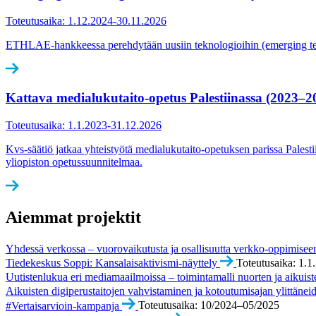
Toteutusaika: 1.12.2024-30.11.2026
ETHLAE-hankkeessa perehdytään uusiin teknologioihin (emerging techn
Kattava medialukutaito-opetus Palestiinassa (2023–2
Toteutusaika: 1.1.2023-31.12.2026
Kvs-säätiö jatkaa yhteistyötä medialukutaito-opetuksen parissa Palesti
yliopiston opetussuunnitelmaa.
Aiemmat projektit
Yhdessä verkossa – vuorovaikutusta ja osallisuutta verkko-oppimisee
Tiedekeskus Soppi: Kansalaisaktivismi-näyttely
Toteutusaika: 1.
Uutistenlukua eri mediamaailmoissa – toimintamalli nuorten ja aikui
Aikuisten digiperustaitojen vahvistaminen ja kotoutumisajan ylittän
#Vertaisarvioin-kampanja
Toteutusaika: 10/2024–05/2025