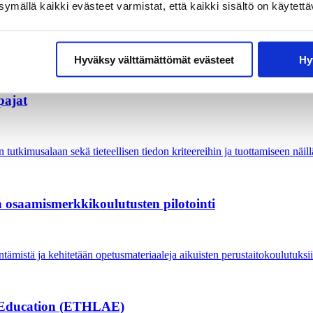
mällä kaikki evästeet varmistat, että kaikki sisältö on käytettä
Hyväksy välttämättömät evästeet
Hy
pajat
utkimusalaan sekä tieteellisen tiedon kriteereihin ja tuottamiseen näillä
 osaamismerkkikoulutus­ten pilotointi
ämistä ja kehitetään opetusmateriaaleja aikuisten perustaitokoulutuksii
lt Education (ETHLAE)