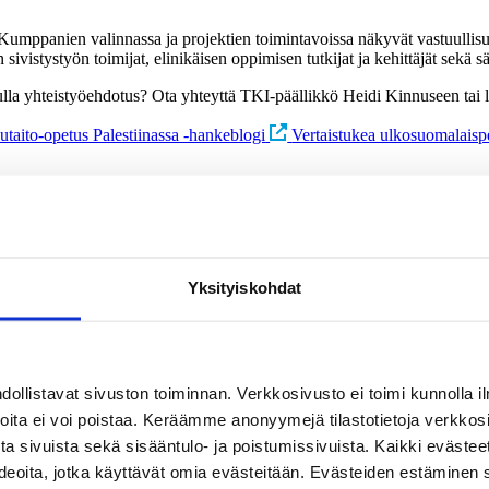
umppanien valinnassa ja projektien toimintavoissa näkyvät vastuullisu
ystyön toimijat, elinikäisen oppimisen tutkijat ja kehittäjät sekä säät
lla yhteistyöehdotus? Ota yhteyttä TKI-päällikkö Heidi Kinnuseen tai 
taito-opetus Palestiinassa -hankeblogi
Vertaistukea ulkosuomalaispe
uottamusta verkko-opetuksessa
Yksityiskohdat
n ja koulutuksen haasteita
llistavat sivuston toiminnan. Verkkosivusto ei toimi kunnolla il
joita ei voi poistaa. Keräämme anonyymejä tilastotietoja verkko
pa vai tehokas tuki?
a sivuista sekä sisääntulo- ja poistumissivuista. Kaikki evästee
ideoita, jotka käyttävät omia evästeitään. Evästeiden estäminen 