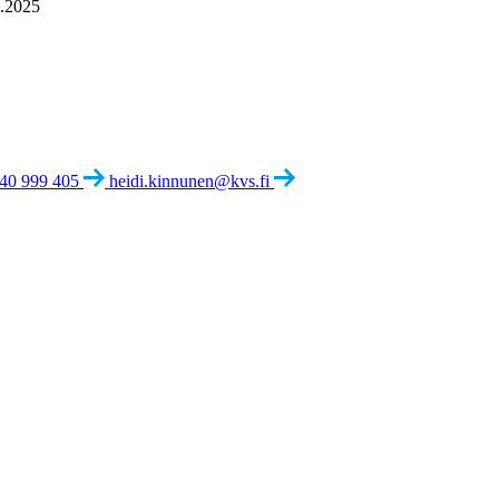
3.2025
40 999 405
heidi.kinnunen@kvs.fi