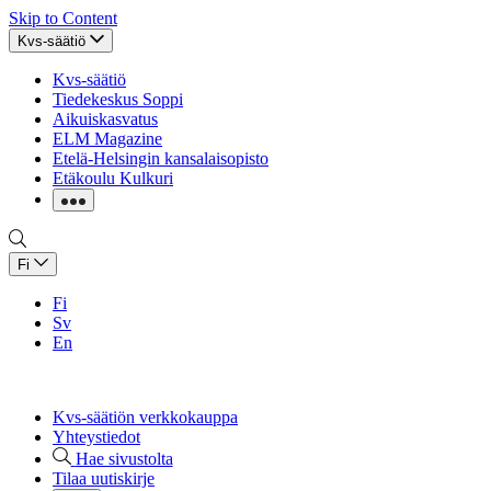
Skip to Content
Kvs-säätiö
Kvs-säätiö
Tiedekeskus Soppi
Aikuiskasvatus
ELM Magazine
Etelä-Helsingin kansalaisopisto
Etäkoulu Kulkuri
Fi
Fi
Sv
En
Kvs-säätiön verkkokauppa
Yhteystiedot
Hae sivustolta
Tilaa uutiskirje