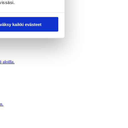
vissäsi.
väksy kaikki evästeet
 aloilla.
n.