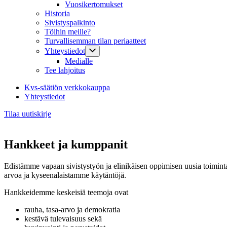
Vuosikertomukset
Historia
Sivistyspalkinto
Töihin meille?
Turvallisemman tilan periaatteet
Yhteystiedot
Medialle
Tee lahjoitus
Kvs-säätiön verkkokauppa
Yhteystiedot
Tilaa uutiskirje
Hankkeet ja kumppanit
Edistämme vapaan sivistystyön ja elinikäisen oppimisen uusia toimi
arvoa ja kyseenalaistamme käytäntöjä.
Hankkeidemme keskeisiä teemoja ovat
rauha, tasa-arvo ja demokratia
kestävä tulevaisuus sekä