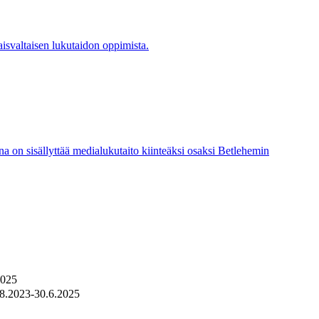
isvaltaisen lukutaidon oppimista.
na on sisällyttää medialukutaito kiinteäksi osaksi Betlehemin
2025
.8.2023-30.6.2025