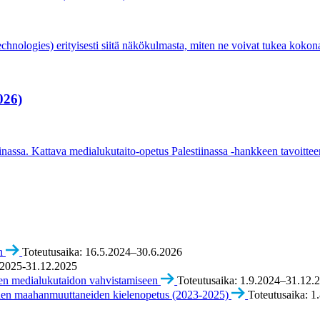
ologies) erityisesti siitä näkökulmasta, miten ne voivat tukea kokona
026)
inassa. Kattava medialukutaito-opetus Palestiinassa -hankkeen tavoittee
n
Toteutusaika: 16.5.2024–30.6.2026
1.2025-31.12.2025
sten medialukutaidon vahvistamiseen
Toteutusaika: 1.9.2024–31.12.
eiden maahanmuuttaneiden kielenopetus (2023-2025)
Toteutusaika: 1