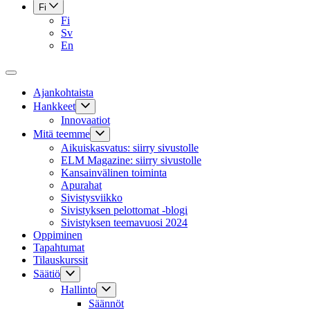
Fi
Fi
Sv
En
Ajankohtaista
Hankkeet
Innovaatiot
Mitä teemme
Aikuiskasvatus: siirry sivustolle
ELM Magazine: siirry sivustolle
Kansainvälinen toiminta
Apurahat
Sivistysviikko
Sivistyksen pelottomat -blogi
Sivistyksen teemavuosi 2024
Oppiminen
Tapahtumat
Tilauskurssit
Säätiö
Hallinto
Säännöt