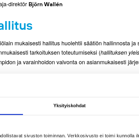
aja-direktör
Björn Wallén
llitus
iölain mukaisesti hallitus huolehtii säätiön hallinnosta ja s
nmukaisesti tarkoituksen toteutumiseksi (
hallituksen ylei
anpidon ja varainhoidon valvonta on asianmukaisesti järjes
itus
enjohtaja, FT
Pekka Sauri
puheenjohtaja, FM, koulutuspäällikkö
Taru Kekkonen
Yksityiskohdat
n, VTT,
Karoliina Nivari
n, toiminnanjohtaja
Henrika Nordin
n, FM, työyhteisövalmentaja
Erkki Takatalo
llistavat sivuston toiminnan. Verkkosivusto ei toimi kunnolla il