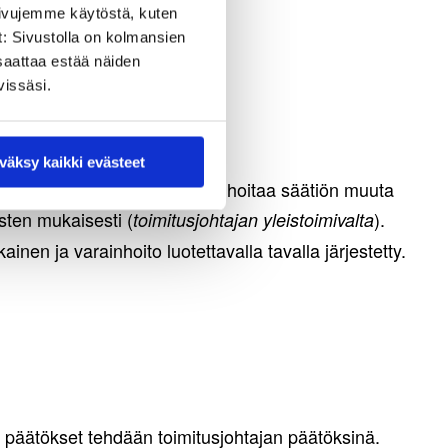
sivujemme käytöstä, kuten
t: Sivustolla on kolmansien
saattaa estää näiden
vissäsi.
väksy kaikki evästeet
tarkoituksen toteutumisesta ja hoitaa säätiön muuta
sten mukaisesti (
).
toimitusjohtajan yleistoimivalta
ainen ja varainhoito luotettavalla tavalla järjestetty.
 päätökset tehdään toimitusjohtajan päätöksinä.