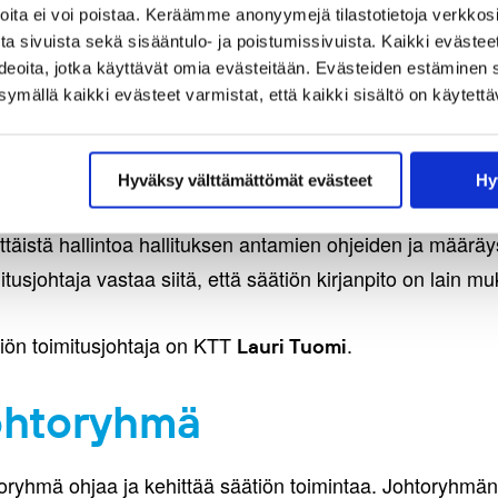
n, asiakkuusjohtaja
Kari Westergren
joita ei voi poistaa. Keräämme anonyymejä tilastotietoja verkko
a sivuista sekä sisääntulo- ja poistumissivuista. Kaikki evästee
tuksen esittelijänä toimii säätiön toimitusjohtaja.
ideoita, jotka käyttävät omia evästeitään. Evästeiden estäminen 
mällä kaikki evästeet varmistat, että kaikki sisältö on käytettä
oimitusjohtaja
Hyväksy välttämättömät evästeet
Hy
iölain 15 § mukaisesti toimitusjohtaja huolehtii säätiön 
ittäistä hallintoa hallituksen antamien ohjeiden ja määräy
tusjohtaja vastaa siitä, että säätiön kirjanpito on lain muk
iön toimitusjohtaja on KTT
.
Lauri Tuomi
ohtoryhmä
oryhmä ohjaa ja kehittää säätiön toimintaa. Johtoryhmän