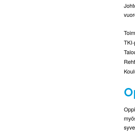
Joht
vuor
Toim
TKI-
Talo
Reht
Koul
O
Oppi
myös
syve