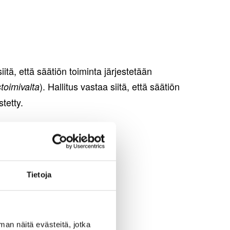
iitä, että säätiön toiminta järjestetään
). Hallitus vastaa siitä, että säätiön
stoimivalta
tetty.
Tietoja
man näitä evästeitä, jotka