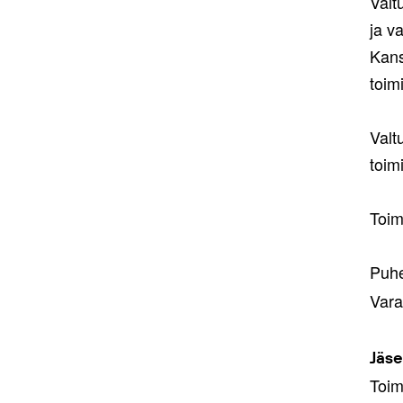
Valt
ja v
Kans
toim
Valt
toim
Toim
Puhe
Vara
Jäs
Toim