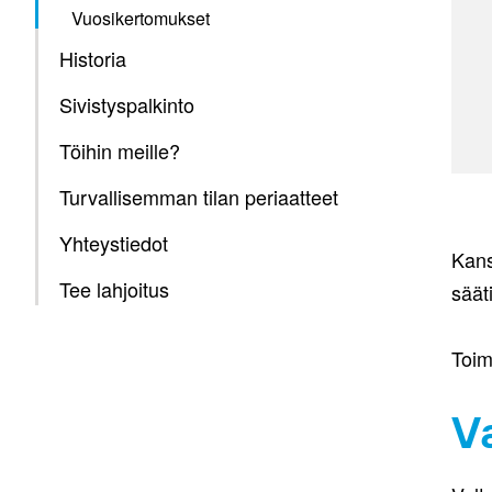
Vuosikertomukset
Historia
Sivistyspalkinto
Töihin meille?
Turvallisemman tilan periaatteet
Yhteystiedot
Kans
Tee lahjoitus
säät
Toim
V