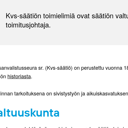
Kvs-säätiön toimielimiä ovat säätiön valtu
toimitusjohtaja.
anvalistusseura sr. (Kvs-säätiö) on perustettu vuonna 187
iön
historiasta
.
innan tarkoituksena on sivistystyön ja aikuiskasvatukse
altuuskunta