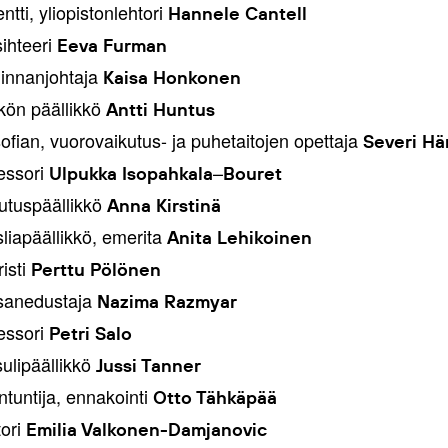
ntti, yliopistonlehtori
Hannele Cantell
ihteeri
Eeva Furman
innanjohtaja
Kaisa Honkonen
kön päällikkö
Antti Huntus
sofian, vuorovaikutus- ja puhetaitojen opettaja
Severi
Hä
essori
–
Ulpukka
Isopahkala
Bouret
utuspäällikkö
Anna Kirstinä
liapäällikkö, emerita
Anita Lehikoinen
risti
Perttu Pölönen
sanedustaja
Nazima Razmyar
essori
Petri Salo
ulipäällikkö
Jussi Tanner
ntuntija, ennakointi
Otto Tähkäpää
ori
Emilia Valkonen-Damjanovic