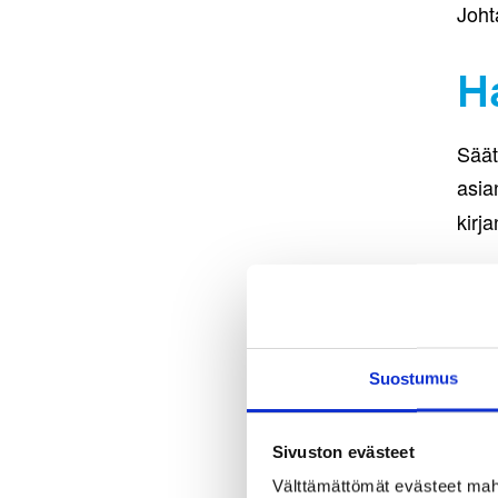
Joht
Ha
Säät
asia
kirj
Hall
Puhe
Vara
Suostumus
jäse
jäse
Sivuston evästeet
jäse
Välttämättömät evästeet mahdo