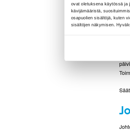
jäse
ovat oletuksena käytössä ja 
kävijämääristä, suosituimmist
Halli
osapuolien sisältöjä, kuten v
sisältöjen näkymisen. Hyväksy
T
Säät
päiv
Toimi
Säät
J
Joht