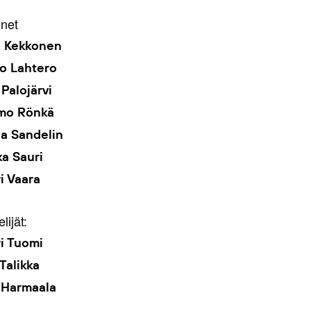
net
u Kekkonen
o Lahtero
 Palojärvi
mo Rönkä
a Sandelin
a Sauri
i Vaara
elijät:
i Tuomi
Talikka
 Harmaala