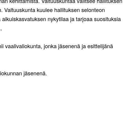
an kehittämistä. Valtuuskuntaa valitsee hallituksen
n. Valtuuskunta kuulee hallituksen selonteon
 aikuiskasvatuksen nykytilaa ja tarjoaa suosituksia
,
 vaalivaliokunta, jonka jäsenenä ja esittelijänä
aliokunnan jäsenenä.