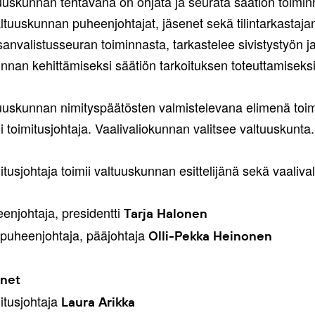
uuskunnan tehtävänä on ohjata ja seurata säätiön toiminn
altuuskunnan puheenjohtajat, jäsenet sekä tilintarkastaja
anvalistusseuran toiminnasta, tarkastelee sivistystyön ja
innan kehittämiseksi säätiön tarkoituksen toteuttamiseksi
uuskunnan nimityspäätösten valmistelevana elimenä toimii
ii toimitusjohtaja. Vaalivaliokunnan valitsee valtuuskunta.
itusjohtaja toimii valtuuskunnan esittelijänä sekä vaaliv
enjohtaja, presidentti
Tarja Halonen
puheenjohtaja, pääjohtaja
Olli-Pekka Heinonen
enet
itusjohtaja
Laura Arikka