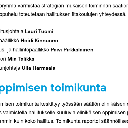
oryhmä varmistaa strategian mukaisen toiminnan säätiön 
opuhelu toteutetaan hallituksen iltakoulujen yhteydessä.
itusjohtaja
Lauri Tuomi
päällikkö
Heidi Kinnunen
us- ja hallintopäällikkö
Päivi Pirkkalainen
ori
Mia Talikka
unjohtaja
Ulla Harmaala
ppimisen toimikunta
misen toimikunta keskittyy työssään säätiön elinikäisen
 valmistella hallitukselle kuuluvia elinikäisen oppimisen p
mmin kuin koko hallitus. Toimikunta raportoi säännöllisest