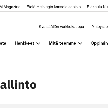
M Magazine
Etelä-Helsingin kansalaisopisto
Etäkoulu Kul
Kvs-säätiön verkkokauppa
Yhteystie
sta
Hankkeet
Mitä teemme
Oppimi
allinto