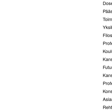
Dose
Pääs
Toim
Yksi
Filo
Prof
Koul
Kans
Futu
Kan
Prof
Kons
Asia
Reht