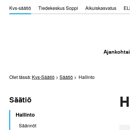
Kvs-säätiö
Tiedekeskus Soppi
Aikuiskasvatus
EL
Ajankohtai
Olet tässä:
Kvs-Säätiö
Säätiö
Hallinto
H
Säätiö
Hallinto
Säännöt