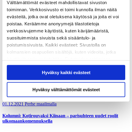
lisäksi teemoja on käsitelty myös vuonna 2021 julkaistussa Perhe
Välttämättömät evästeet mahdollistavat sivuston
maailmalla –
podcastsarjassa
(Spotify-linkki).
toiminnan. Verkkosivusto ei toimi kunnolla ilman näitä
Perhe maailmalla -hankkeen
esittelysivu
evästeitä, jotka ovat oletuksena käytössä ja joita ei voi
poistaa. Keräämme anonyymejä tilastotietoja
verkkosivujemme käytöstä, kuten kävijämääristä,
suosituimmista sivuista sekä sisääntulo- ja
15.12.2021
Perhe maailmalla
poistumissivuista. Kaikki evästeet: Sivustolla on
kolmansien osapuolien sisältöjä, kuten videoita, jotka
Perhe maailmalla -projekti päättyy – tallenteet ja sisällöt
jatkossakin käytettävissä
käyttävät omia evästeitään. Evästeiden estäminen
saattaa estää näiden sisältöjen näkymisen.
Hyväksy kaikki evästeet
Hyväksymällä kaikki evästeet varmistat, että kaikki
08.12.2021
Perhe maailmalla
sisältö on käytettävissäsi.
Perhe maailmalla -projektin toimenpidesuositukset
Hyväksy välttämättömät evästeet
01.12.2021
Perhe maailmalla
Kolumni: Kotirouvaksi Kiinaan – parisuhteen uudet roolit
ulkomaankomennuksella