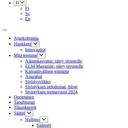
Fi
Fi
Sv
En
Ajankohtaista
Hankkeet
Innovaatiot
Mitä teemme
Aikuiskasvatus: siirry sivustolle
ELM Magazine: siirry sivustolle
Kansainvälinen toiminta
Apurahat
Sivistysviikko
Sivistyksen pelottomat -blogi
Sivistyksen teemavuosi 2024
Oppiminen
Tapahtumat
Tilauskurssit
Säätiö
Hallinto
Säännöt