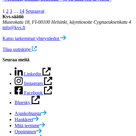
Posts
1
2
3
…
14
Seuraavat
Kvs-säätiö
navigation
Museokatu 18, FI-00100 Helsinki, käyntiosoite Cygnaeuksenkatu 4
info@kvs.fi
Katso tarkemmat yhteystiedot
Tilaa uutiskirje
Seuraa meitä
Linkedin
Instagram
Facebook
Bluesky
Ajankohtaista
Hankkeet
Mitä teemme
Oppiminen