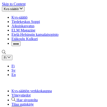
Skip to Content
Kvs-säätiö
Kvs-säätiö
Tiedekeskus Soppi
Aikuiskasvatus
ELM Magazine
Etelä-Helsingin kansalaisopisto
Etäkoulu Kulkuri
Fi
Fi
Sv
En
Kvs-säätiön verkkokauppa
Yhteystiedot
Hae sivustolta
Tilaa uutiskirje