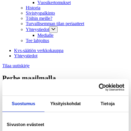
Vuosikertomukset
Historia
Sivistyspalkinto
Töihin meille?
Turvallisemman tilan periaatteet
Yhteystiedot
Medialle
Tee lahjoitus
Kvs-säätiön verkkokauppa
Yhteystiedot
Tilaa uutiskirje
Perhe maailmalla
Perhe maailmalla -blogiarkiston sisällöt tarjoavat vertaistukea
ulkomailla tilapäisesti asuville sekä lähtö- tai paluumuuttoa
suunnitteleville suomalaisperheille. Perhe maailmalla (2019-2021)
Suostumus
Yksityiskohdat
Tietoja
oli Kvs-säätiön ja
Suomi-Seura ry
:n yhteistyöhanke.
Perhemuodosta ja asuinpaikasta riippumatta ulkosuomalaiset voivat
arjessaan kohdata samoja teemoja, kuten kulttuurierot,
Sivuston evästeet
sopeutuminen, ulkosuomalaisidentiteetti tai yksinäisyys. Blogin