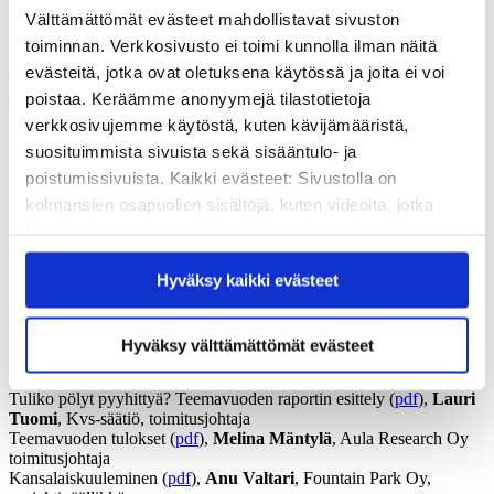
Eri toimijoiden, yhteisöjen ja verkostojen oli mahdollista saada oma
Välttämättömät evästeet mahdollistavat sivuston
tapahtumansa osaksi Sivistyksen teemavuoden 2024
toiminnan. Verkkosivusto ei toimi kunnolla ilman näitä
tapahtumakalenteria.
evästeitä, jotka ovat oletuksena käytössä ja joita ei voi
Teemavuoden tapahtumista viestittiin somessa tunnisteilla
poistaa. Keräämme anonyymejä tilastotietoja
#sivistys2024 #bildning2024
verkkosivujemme käytöstä, kuten kävijämääristä,
Sivistystyö jatkuu myös teemavuoden jälkeen – Sivistys kuuluu
suosituimmista sivuista sekä sisääntulo- ja
kaikille!
poistumissivuista. Kaikki evästeet: Sivustolla on
kolmansien osapuolien sisältöjä, kuten videoita, jotka
käyttävät omia evästeitään. Evästeiden estäminen
Sivistyksen tulevaisuus -seminaari
saattaa estää näiden sisältöjen näkymisen.
19.3.2025
Hyväksy kaikki evästeet
Hyväksymällä kaikki evästeet varmistat, että kaikki
sisältö on käytettävissäsi.
Opetus- ja kulttuuriministeriön hallinnon alan Sivistyksen
teemavuoden päättävä seminaari järjestettiin 19.3.2025 Tieteiden
Hyväksy välttämättömät evästeet
talolla. Seminaarin alustukset ja aineistot:
Tuliko pölyt pyyhittyä? Teemavuoden raportin esittely (
pdf
),
Lauri
Tuomi
, Kvs-säätiö, toimitusjohtaja
Teemavuoden tulokset (
pdf
),
Melina Mäntylä
, Aula Research Oy
toimitusjohtaja
Kansalaiskuuleminen (
pdf
),
Anu Valtari
, Fountain Park Oy,