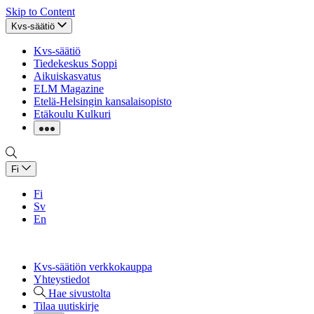
Skip to Content
Kvs-säätiö
Kvs-säätiö
Tiedekeskus Soppi
Aikuiskasvatus
ELM Magazine
Etelä-Helsingin kansalaisopisto
Etäkoulu Kulkuri
Fi
Fi
Sv
En
Kvs-säätiön verkkokauppa
Yhteystiedot
Hae sivustolta
Tilaa uutiskirje