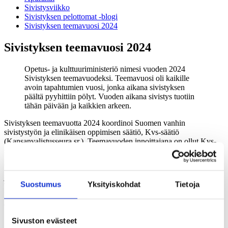
Sivistysviikko
Sivistyksen pelottomat -blogi
Sivistyksen teemavuosi 2024
Sivistyksen teemavuosi 2024
Opetus- ja kulttuuriministeriö nimesi vuoden 2024
Sivistyksen teemavuodeksi. Teemavuosi oli kaikille
avoin tapahtumien vuosi, jonka aikana sivistyksen
päältä pyyhittiin pölyt. Vuoden aikana sivistys tuotiin
tähän päivään ja kaikkien arkeen.
Sivistyksen teemavuotta 2024 koordinoi Suomen vanhin
sivistystyön ja elinikäisen oppimisen säätiö, Kvs-säätiö
(Kansanvalistusseura sr.). Teemavuoden innoittajana on ollut Kvs-
säätiön 150-vuotisjuhlavuosi.
Käytännön toteutusta ohjasi Sivistyksen teemavuoden toimikunta,
johon osallistui mittava joukko edustajia yhteiskunnan eri sektoreilta.
Suostumus
Yksityiskohdat
Tietoja
Toimikunnan puheenjohtaja oli europarlamentaarikko
Sirpa
Pietikäinen
.
Opetus- ja kulttuuriministeriön edustaja toimikunnassa
oli kansliapäällikkö
Anita Lehikoinen
.
Sivuston evästeet
Sivistyksen teemavuosi 2024 oli kaikille avoin tapahtumien vuosi.