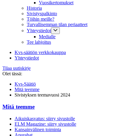
Vuosikertomukset
Historia
Sivistyspalkinto
Töihin meille?
Turvallisemman tilan periaatteet
Yhteystiedot
Medialle
Tee lahjoitus
Kvs-säätiön verkkokauppa
Yhteystiedot
Tilaa uutiskirje
Olet tässä:
Kvs-Säätiö
Mitä teemme
Sivistyksen teemavuosi 2024
Mitä teemme
Aikuiskasvatus: siirry sivustolle
ELM Magazine: siirry sivustolle
Kansainvälinen toiminta
Apurahat