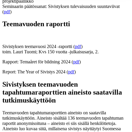
projektipäällikkö
Seminaarin päätössanat: Sivistyksen tulevaisuuden suuntaviivat
(
pdf
)
Teemavuoden raportti
Sivistyksen teemavuosi 2024 -raportti (
pdf
)
toim. Lauri Tuomi; Kvs 150 vuotta -julkaisusarja, 2.
Rapport: Temaåret för bildning 2024 (
pdf
)
Report: The Year of Sivistys 2024 (
pdf
)
Sivistyksen teemavuoden
tapahtumaraporttien aineisto saatavilla
tutkimuskäyttöön
Teemavuoden tapahtumaraporttien aineisto on saatavilla
tutkimuskäyttöön. Aineisto sisältää 136 teemavuoden tapahtuman
raportit anonymisoituna – aineisto ei siis sisällä henkilötietoja.
Aineisto luo kuvaa siitä, millaisena sivistys näyttäytyi Suomessa