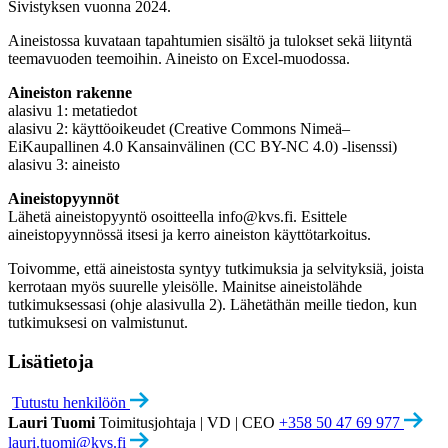
Sivistyksen vuonna 2024.
Aineistossa kuvataan tapahtumien sisältö ja tulokset sekä liityntä
teemavuoden teemoihin. Aineisto on Excel-muodossa.
Aineiston rakenne
alasivu 1: metatiedot
alasivu 2: käyttöoikeudet (Creative Commons Nimeä–
EiKaupallinen 4.0 Kansainvälinen (CC BY-NC 4.0) -lisenssi)
alasivu 3: aineisto
Aineistopyynnöt
Lähetä aineistopyyntö osoitteella info@kvs.fi. Esittele
aineistopyynnössä itsesi ja kerro aineiston käyttötarkoitus.
Toivomme, että aineistosta syntyy tutkimuksia ja selvityksiä, joista
kerrotaan myös suurelle yleisölle. Mainitse aineistolähde
tutkimuksessasi (ohje alasivulla 2). Lähetäthän meille tiedon, kun
tutkimuksesi on valmistunut.
Lisätietoja
Tutustu henkilöön
Lauri Tuomi
Toimitusjohtaja | VD | CEO
+358 50 47 69 977
lauri.tuomi@kvs.fi