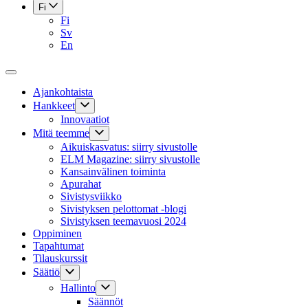
Fi
Fi
Sv
En
Ajankohtaista
Hankkeet
Innovaatiot
Mitä teemme
Aikuiskasvatus: siirry sivustolle
ELM Magazine: siirry sivustolle
Kansainvälinen toiminta
Apurahat
Sivistysviikko
Sivistyksen pelottomat -blogi
Sivistyksen teemavuosi 2024
Oppiminen
Tapahtumat
Tilauskurssit
Säätiö
Hallinto
Säännöt