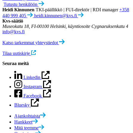
Tutustu henkilöön
Heidi Kinnunen
TKI-päällikkö | FUI-direktör | RDI manager
+358
440 999 405
heidi.kinnunen@kvs.fi
Kvs-säätiö
Museokatu 18, FI-00100 Helsinki, käyntiosoite Cygnaeuksenkatu 4
info@kvs.fi
Katso tarkemmat yhteystiedot
Tilaa uutiskirje
Seuraa meitä
Linkedin
Instagram
Facebook
Bluesky
Ajankohtaista
Hankkeet
Mitä teemme