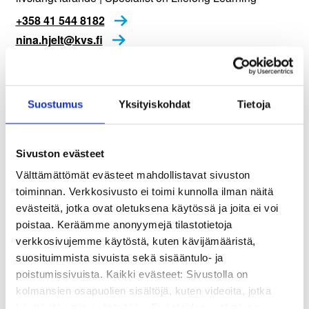
+358 41 544 8182
nina.hjelt@kvs.fi
Suostumus
Yksityiskohdat
Tietoja
Hankkeen taustatiedot
Sivuston evästeet
Hanke
Välttämättömät evästeet mahdollistavat sivuston
Kansalaisaktivismi – Tiedekeskus Sopen uusi
toiminnan. Verkkosivusto ei toimi kunnolla ilman näitä
teemanäyttely kansalaisaktivismista
evästeitä, jotka ovat oletuksena käytössä ja joita ei voi
poistaa. Keräämme anonyymejä tilastotietoja
Rahoitus
verkkosivujemme käytöstä, kuten kävijämääristä,
Opetus- ja kulttuuriministeriö 50 000 €
suosituimmista sivuista sekä sisääntulo- ja
Kvs-säätiö 5 556 €
poistumissivuista. Kaikki evästeet: Sivustolla on
kolmansien osapuolien sisältöjä, kuten videoita, jotka
käyttävät omia evästeitään. Evästeiden estäminen