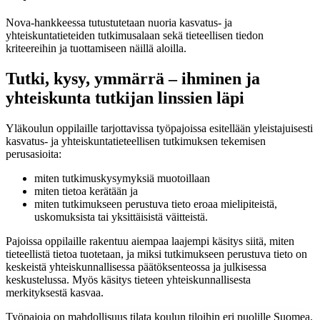
Nova-hankkeessa tutustutetaan nuoria kasvatus- ja
yhteiskuntatieteiden tutkimusalaan sekä tieteellisen tiedon
kriteereihin ja tuottamiseen näillä aloilla.
Tutki, kysy, ymmärrä – ihminen ja
yhteiskunta tutkijan linssien läpi
Yläkoulun oppilaille tarjottavissa työpajoissa esitellään yleistajuisesti
kasvatus- ja yhteiskuntatieteellisen tutkimuksen tekemisen
perusasioita:
miten tutkimuskysymyksiä muotoillaan
miten tietoa kerätään ja
miten tutkimukseen perustuva tieto eroaa mielipiteistä,
uskomuksista tai yksittäisistä väitteistä.
Pajoissa oppilaille rakentuu aiempaa laajempi käsitys siitä, miten
tieteellistä tietoa tuotetaan, ja miksi tutkimukseen perustuva tieto on
keskeistä yhteiskunnallisessa päätöksenteossa ja julkisessa
keskustelussa. Myös käsitys tieteen yhteiskunnallisesta
merkityksestä kasvaa.
Työpajoja on mahdollisuus tilata koulun tiloihin eri puolille Suomea.