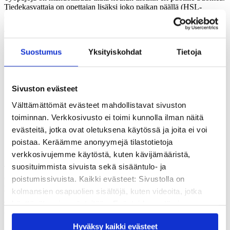
Tiedekasvattaja on opettajan lisäksi joko paikan päällä (HSL-
alueella) tai etänä (muualla Suomessa).
Työpajoja järjestetään keväällä 7.4.-29.5.2026 ja syksyllä
10.8.-30.10.2026.
Suostumus
Yksityiskohdat
Tietoja
Hankkeen tavoitteet
Toteutetaan työpajoja kouluvierailuina yläkoululaisille
Sivuston evästeet
Oppilaiden tiedepääoma sekä kasvatus- ja yhteiskuntatieteiden
Välttämättömät evästeet mahdollistavat sivuston
tuntemus lisääntyy.
Oppilaat kohtaavat tutkijoita ja tutustuvat tieteen tekemiseen
toiminnan. Verkkosivusto ei toimi kunnolla ilman näitä
aitojen yliopistokontaktien avulla. Heidän ymmärryksensä
evästeitä, jotka ovat oletuksena käytössä ja joita ei voi
tutkijan ammattista lisääntyy.
poistaa. Keräämme anonyymejä tilastotietoja
Oppilaiden kyky arvioida tietoa ja tiedonmuodostamista
lisääntyy.
verkkosivujemme käytöstä, kuten kävijämääristä,
suosituimmista sivuista sekä sisääntulo- ja
Tiedetyöpajat tukevat suoraan perusopetuksen opetussuunnitelman
(OPS 2014) tavoitteita erityisesti tieteen ja tutkimuksen
poistumissivuista. Kaikki evästeet: Sivustolla on
ymmärtämisen, kriittisen ajattelun sekä tiedon arvioinnin osalta.
kolmansien osapuolien sisältöjä, kuten videoita, jotka
käyttävät omia evästeitään. Evästeiden estäminen
Työpajat tukevat erityisesti OPSin laaja-alaisen osaamisen
tavoitteita:
saattaa estää näiden sisältöjen näkymisen.
Hyväksy kaikki evästeet
Hyväksymällä kaikki evästeet varmistat, että kaikki