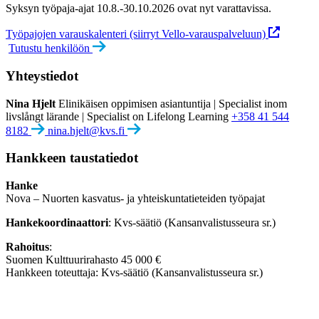
Syksyn työpaja-ajat 10.8.-30.10.2026 ovat nyt varattavissa.
Työpajojen varauskalenteri (siirryt Vello-varauspalveluun)
Tutustu henkilöön
Yhteystiedot
Nina Hjelt
Elinikäisen oppimisen asiantuntija | Specialist inom
livslångt lärande | Specialist on Lifelong Learning
+358 41 544
8182
nina.hjelt@kvs.fi
Hankkeen taustatiedot
Hanke
Nova – Nuorten kasvatus- ja yhteiskuntatieteiden työpajat
Hankekoordinaattori
: Kvs-säätiö (Kansanvalistusseura sr.)
Rahoitus
:
Suomen Kulttuurirahasto 45 000 €
Hankkeen toteuttaja: Kvs-säätiö (Kansanvalistusseura sr.)