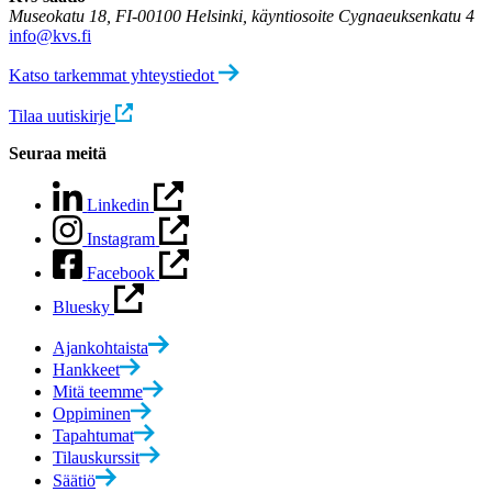
Museokatu 18, FI-00100 Helsinki, käyntiosoite Cygnaeuksenkatu 4
info@kvs.fi
Katso tarkemmat yhteystiedot
Tilaa uutiskirje
Seuraa meitä
Linkedin
Instagram
Facebook
Bluesky
Ajankohtaista
Hankkeet
Mitä teemme
Oppiminen
Tapahtumat
Tilauskurssit
Säätiö