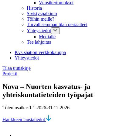
Vuosikertomukset
Historia
Sivistyspalkinto
Töihin meille?
Turvallisemman tilan periaatteet
Yhteystiedot
Medialle
Tee lahjoitus
Kvs-säätiön verkkokauppa
Yhteystiedot
Tilaa uutiskirje
Projekti
Nova – Nuorten kasvatus- ja
yhteiskuntatieteiden työpajat
Toteutusaika: 1.1.2026-31.12.2026
Hankkeen taustatiedot