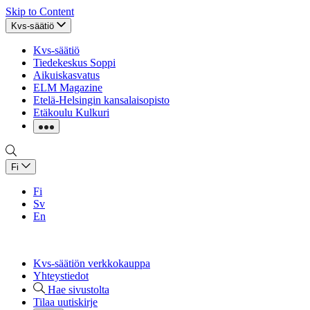
Skip to Content
Kvs-säätiö
Kvs-säätiö
Tiedekeskus Soppi
Aikuiskasvatus
ELM Magazine
Etelä-Helsingin kansalaisopisto
Etäkoulu Kulkuri
Fi
Fi
Sv
En
Kvs-säätiön verkkokauppa
Yhteystiedot
Hae sivustolta
Tilaa uutiskirje