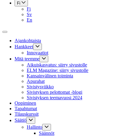
Fi
Fi
Sv
En
Ajankohtaista
Hankkeet
Innovaatiot
Mitä teemme
Aikuiskasvatus: siirry sivustolle
ELM Magazine: siirry sivustolle
Kansainvälinen toiminta
Apurahat
Sivistysviikko
Sivistyksen pelottomat -blogi
Sivistyksen teemavuosi 2024
Oppiminen
Tapahtumat
Tilauskurssit
Säätiö
Hallinto
Säännöt