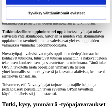
•
L1 Ajattelu ja oppimaan oppiminen
: oppilaat harjoittelevat
sisältö on käytettävissäsi.
kysymysten asettamista, tiedon tarkastelua ja perusteltujen
johtopäätösten tekemistä.
Hyväksy välttämättömät evästeet
•
L4 Monilukutaito
: oppilaat oppivat arvioimaan erilaista tietoa,
tunnistamaan tieteellisen tiedon piirteitä sekä erottamaan
tutkimukseen perustuvan tiedon mielipiteistä ja tulkinnoista.
Tutkimuksellinen oppiminen eri oppiaineissa
: työpajat tukevat
erityisesti yhteiskuntaopin, historian ja muiden yhteiskunnallisten
oppiaineiden tavoitteita, mutta vahvistavat yleisesti oppilaiden
valmiuksia ymmärtää tiedonmuodostusta.
Nova-työpajat vahvistavat myös oppilaiden tiedepääomaa: he
kohtaavat tutkijoita, tutustuvat tutkijan ammattiin ja näkevät tieteen
tekemisen konkreettisena ja saavutettavana toimintana. Tämä tukee
OPSin tavoitetta lisätä oppilaiden ymmärrystä tieteen
yhteiskunnallisesta merkityksestä ja kasvattaa aktiivisia, kriittisesti
ajattelevia kansalaisia.
Toivomme, että Nova-työpajat tarjoavat opettajille helpon ja
pedagogisesti perustellun tavan syventää OPSin tavoitteita
käytännönläheisesti ja innostavasti.
Tutki, kysy, ymmärrä -työpajavaraukset