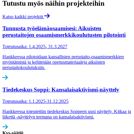
Tutustu myös näihin projekteihin
Katso kaikki projektit
Tunnusta työelämäosaamisesi: Aikuisten
perustaitojen osaamismerkkikoulutus­ten pilotointi
Toteutusaika: 1.4.2025- 31.3.2027
Hankkeessa pilotoidaan kansallisten perustaito-osaamismerkkien
myöntämistä ja kehitetään opetusmateriaaleja aikuisten
perustaitokoulutuksiin.
Tiedekeskus Soppi: Kansalaisaktivismi-näyttely
Toteutusaika: 1.1.2025-31.12.2025
Hankkeessa toteutettiin tiedekeskus Soppeen uusi näyttely. Kitkaa ja
liikettä -näyttelyn teemana on kansalaisaktivismi.
Kvs-säätiö