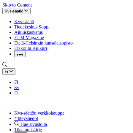
Skip to Content
Kvs-säätiö
Kvs-säätiö
Tiedekeskus Soppi
Aikuiskasvatus
ELM Magazine
Etelä-Helsingin kansalaisopisto
Etäkoulu Kulkuri
Fi
Fi
Sv
En
Kvs-säätiön verkkokauppa
Yhteystiedot
Hae sivustolta
Tilaa uutiskirje