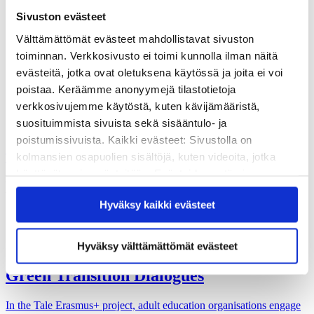
Vuosikertomukset
Sivuston evästeet
Historia
Sivistyspalkinto
Välttämättömät evästeet mahdollistavat sivuston
Töihin meille?
toiminnan. Verkkosivusto ei toimi kunnolla ilman näitä
Turvallisemman tilan periaatteet
Yhteystiedot
evästeitä, jotka ovat oletuksena käytössä ja joita ei voi
Medialle
poistaa. Keräämme anonyymejä tilastotietoja
Tee lahjoitus
verkkosivujemme käytöstä, kuten kävijämääristä,
Kvs-säätiön verkkokauppa
suosituimmista sivuista sekä sisääntulo- ja
Yhteystiedot
poistumissivuista. Kaikki evästeet: Sivustolla on
kolmansien osapuolien sisältöjä, kuten videoita, jotka
Tilaa uutiskirje
käyttävät omia evästeitään. Evästeiden estäminen
Koulutukset
saattaa estää näiden sisältöjen näkymisen.
Hyväksy kaikki evästeet
Hyväksymällä kaikki evästeet varmistat, että kaikki
sisältö on käytettävissäsi.
Hyväksy välttämättömät evästeet
Green Transition Dialogues
In the Tale Erasmus+ project, adult education organisations engage