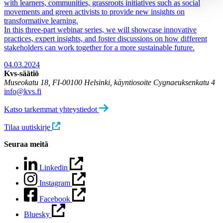
with learners, communities, grassroots initiatives such as social
movements and green activists to provide new insights on
transformative learning.
In this three-part webinar series, we will showcase innovative
practices, expert insights, and foster discussions on how different
stakeholders can work together for a more sustainable future.
04.03.2024
Kvs-säätiö
Museokatu 18, FI-00100 Helsinki, käyntiosoite Cygnaeuksenkatu 4
info@kvs.fi
Katso tarkemmat yhteystiedot
Tilaa uutiskirje
Seuraa meitä
Linkedin
Instagram
Facebook
Bluesky