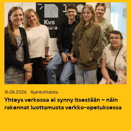
16.06.2026
Ajankohtaista
Yhteys verkossa ei synny itsestään – näin
rakennat luottamusta verkko-opetuksessa