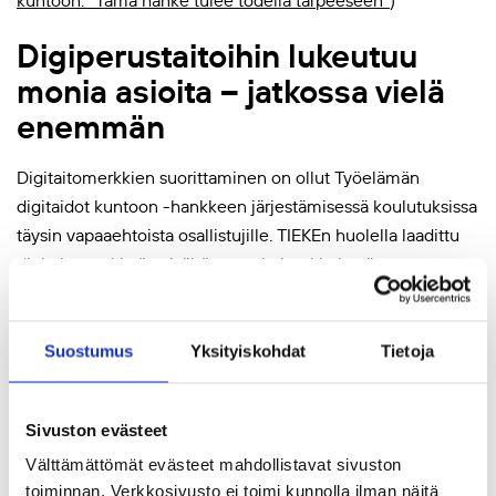
Digiperustaitoihin lukeutuu
monia asioita – jatkossa vielä
enemmän
Digitaitomerkkien suorittaminen on ollut Työelämän
digitaidot kuntoon -hankkeen järjestämisessä koulutuksissa
täysin vapaaehtoista osallistujille. TIEKEn huolella laadittu
digitaitomerkistön sisältö antaa kuitenkin hyvän rungon
koulutuksille, vaikka oppijat eivät päätyisi suorittamaan
digitaitomerkkejä.
Suostumus
Yksityiskohdat
Tietoja
Perusosaaja-merkistön sisällöissä korostuvat turvalliseen ja
vastuulliseen käyttöön liittyvistä edellytyksistä
Sivuston evästeet
huolehtiminen – laitteiden valinnasta sekä keskeisten
ohjelmien ja sovellusten käytöstä aina tiedon
Välttämättömät evästeet mahdollistavat sivuston
luotettavuuden arviointiin, tietoturva- ja
toiminnan. Verkkosivusto ei toimi kunnolla ilman näitä