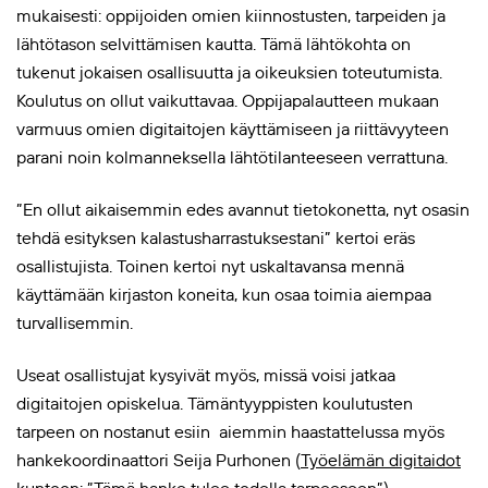
mukaisesti: oppijoiden omien kiinnostusten, tarpeiden ja
lähtötason selvittämisen kautta. Tämä lähtökohta on
tukenut jokaisen osallisuutta ja oikeuksien toteutumista.
Koulutus on ollut vaikuttavaa. Oppijapalautteen mukaan
varmuus omien digitaitojen käyttämiseen ja riittävyyteen
parani noin kolmanneksella lähtötilanteeseen verrattuna.
”En ollut aikaisemmin edes avannut tietokonetta, nyt osasin
tehdä esityksen kalastusharrastuksestani” kertoi eräs
osallistujista. Toinen kertoi nyt uskaltavansa mennä
käyttämään kirjaston koneita, kun osaa toimia aiempaa
turvallisemmin.
Useat osallistujat kysyivät myös, missä voisi jatkaa
digitaitojen opiskelua. Tämäntyyppisten koulutusten
tarpeen on nostanut esiin aiemmin haastattelussa myös
hankekoordinaattori Seija Purhonen (
Työelämän digitaidot
kuntoon: ”Tämä hanke tulee todella tarpeeseen”
)