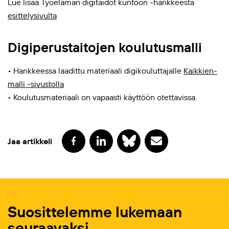
Lue lisää Työelämän digitaidot kuntoon -hankkeesta
esittelysivulta
Digiperustaitojen koulutusmalli
• Hankkeessa laadittu materiaali digikouluttajalle
Kaikkien-
malli -sivustolla
• Koulutusmateriaali on vapaasti käyttöön otettavissa.
Jaa artikkeli
Suosittelemme lukemaan
seuraavaksi