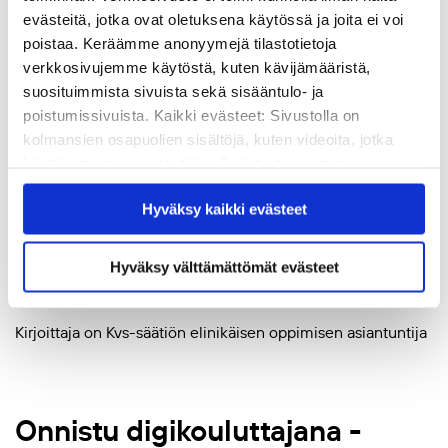
tekijänoikeuskysymyksiin sekä digitaaliseen hyvinvointiin
evästeitä, jotka ovat oletuksena käytössä ja joita ei voi
poistaa. Keräämme anonyymejä tilastotietoja
asti.
verkkosivujemme käytöstä, kuten kävijämääristä,
suosituimmista sivuista sekä sisääntulo- ja
Digikouluttajalta ei edellytetä IT-alan tutkintoa, kiinnostus ja
poistumissivuista. Kaikki evästeet: Sivustolla on
valmius oppia yhdessä vievät pitkälle. Vapaa sivistystyö ja
kolmansien osapuolien sisältöjä, kuten videoita, jotka
järjestötoimijat tavoittavat vuosittain yli miljoona ihmistä ja
käyttävät omia evästeitään. Evästeiden estäminen
monenlaisia kohderyhmiä. Ne voivatkin olla keskeinen
saattaa estää näiden sisältöjen näkymisen.
digikoulutusten tarjoaja ja huolehtia osaltaan siitä, että
Hyväksy kaikki evästeet
Hyväksymällä kaikki evästeet varmistat, että kaikki
kaikki pysyvät mukana.
sisältö on käytettävissäsi.
Hyväksy välttämättömät evästeet
Teksti: Nina Hjelt
Kirjoittaja on Kvs-säätiön elinikäisen oppimisen asiantuntija
Onnistu digikouluttajana -