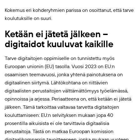
Kokemus eri kohderyhmien parissa on osoittanut, että tarve
koulutuksille on suuri.
Ketään ei jätetä jälkeen –
digitaidot kuuluvat kaikille
Tarve digitaitojen oppimiselle on tunnistettu myös
Euroopan unionin (EU) tasolla. Vuosi 2023 on EU:n
osaamisen teemavuosi, jonka yhtenä painotuksena on
digitaalinen siirtymä. Lähtökohtana on riittävien
digitaalisten perustaitojen välttämättömyys työelämässä,
opinnoissa ja arjessa. Periaatteena on, että ketään ei jätetä
jälkeen. Tämä tarkoittaa valtavaa tarvetta digitaitojen
kouluttamiseen: EU:n selvityksen mukaan jopa 40
prosentilla aikuisista ei ole tarvittavia digitaalisia
perustaitoja. Tästä on matkaa Euroopan komission
digitaalikompassin tavoitteeseen, jonka mukaan vuoteen