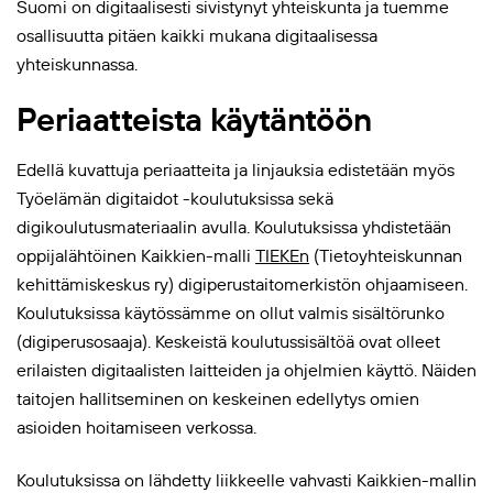
Suomi on digitaalisesti sivistynyt yhteiskunta ja tuemme
osallisuutta pitäen kaikki mukana digitaalisessa
yhteiskunnassa.
Periaatteista käytäntöön
Edellä kuvattuja periaatteita ja linjauksia edistetään myös
Työelämän digitaidot -koulutuksissa sekä
digikoulutusmateriaalin avulla. Koulutuksissa yhdistetään
oppijalähtöinen Kaikkien-malli
TIEKEn
(Tietoyhteiskunnan
kehittämiskeskus ry) digiperustaitomerkistön ohjaamiseen.
Koulutuksissa käytössämme on ollut valmis sisältörunko
(digiperusosaaja). Keskeistä koulutussisältöä ovat olleet
erilaisten digitaalisten laitteiden ja ohjelmien käyttö. Näiden
taitojen hallitseminen on keskeinen edellytys omien
asioiden hoitamiseen verkossa.
Koulutuksissa on lähdetty liikkeelle vahvasti Kaikkien-mallin