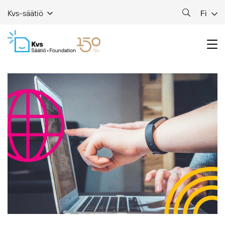
Fi
Kvs-säätiö