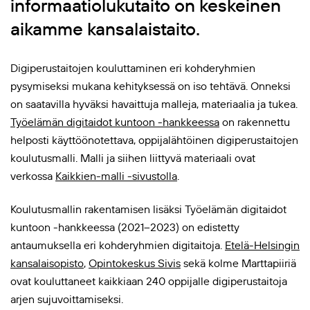
informaatiolukutaito on keskeinen
aikamme kansalaistaito.
Digiperustaitojen kouluttaminen eri kohderyhmien
pysymiseksi mukana kehityksessä on iso tehtävä. Onneksi
on saatavilla hyväksi havaittuja malleja, materiaalia ja tukea.
Työelämän digitaidot kuntoon -hankkeessa
on rakennettu
helposti käyttöönotettava, oppijalähtöinen digiperustaitojen
koulutusmalli. Malli ja siihen liittyvä materiaali ovat
verkossa
Kaikkien-malli -sivustolla
.
Koulutusmallin rakentamisen lisäksi Työelämän digitaidot
kuntoon -hankkeessa (2021–2023) on edistetty
antaumuksella eri kohderyhmien digitaitoja.
Etelä-Helsingin
kansalaisopisto
,
Opintokeskus Sivis
sekä kolme Marttapiiriä
ovat kouluttaneet kaikkiaan 240 oppijalle digiperustaitoja
arjen sujuvoittamiseksi.