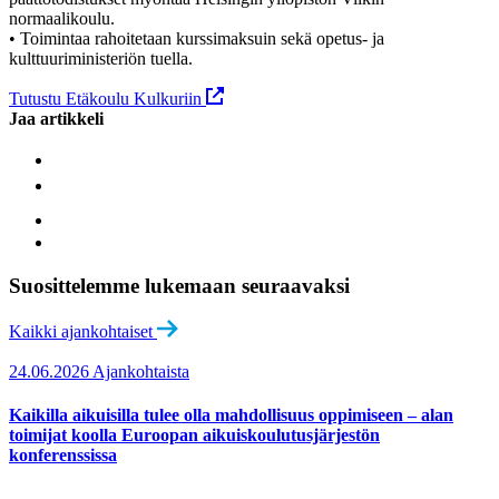
normaalikoulu.
• Toimintaa rahoitetaan kurssimaksuin sekä opetus- ja
kulttuuriministeriön tuella.
Tutustu Etäkoulu Kulkuriin
Jaa artikkeli
Suosittelemme lukemaan seuraavaksi
Kaikki ajankohtaiset
24.06.2026
Ajankohtaista
Kaikilla aikuisilla tulee olla mahdollisuus oppimiseen – alan
toimijat koolla Euroopan aikuiskoulutusjärjestön
konferenssissa