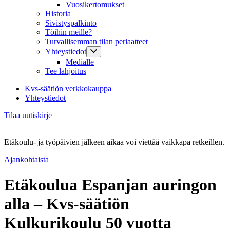
Vuosikertomukset
Historia
Sivistyspalkinto
Töihin meille?
Turvallisemman tilan periaatteet
Yhteystiedot
Medialle
Tee lahjoitus
Kvs-säätiön verkkokauppa
Yhteystiedot
Tilaa uutiskirje
Etäkoulu- ja työpäivien jälkeen aikaa voi viettää vaikkapa retkeillen.
Ajankohtaista
Etäkoulua Espanjan auringon
alla – Kvs-säätiön
Kulkurikoulu 50 vuotta