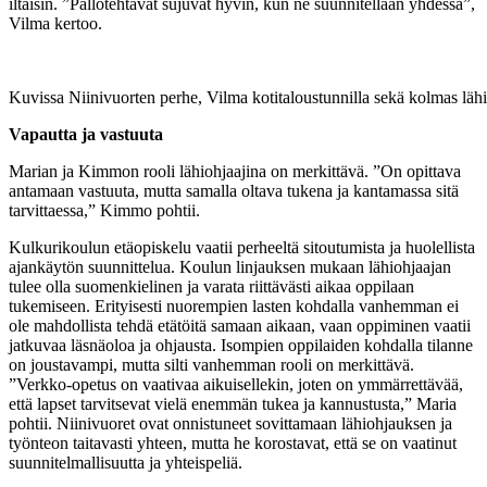
iltaisin. ”Pallotehtävät sujuvat hyvin, kun ne suunnitellaan yhdessä”,
Vilma kertoo.
Kuvissa Niinivuorten perhe, Vilma kotitaloustunnilla sekä kolmas lähio
Vapautta ja vastuuta
Marian ja Kimmon rooli lähiohjaajina on merkittävä. ”On opittava
antamaan vastuuta, mutta samalla oltava tukena ja kantamassa sitä
tarvittaessa,” Kimmo pohtii.
Kulkurikoulun etäopiskelu vaatii perheeltä sitoutumista ja huolellista
ajankäytön suunnittelua. Koulun linjauksen mukaan lähiohjaajan
tulee olla suomenkielinen ja varata riittävästi aikaa oppilaan
tukemiseen. Erityisesti nuorempien lasten kohdalla vanhemman ei
ole mahdollista tehdä etätöitä samaan aikaan, vaan oppiminen vaatii
jatkuvaa läsnäoloa ja ohjausta. Isompien oppilaiden kohdalla tilanne
on joustavampi, mutta silti vanhemman rooli on merkittävä.
”Verkko-opetus on vaativaa aikuisellekin, joten on ymmärrettävää,
että lapset tarvitsevat vielä enemmän tukea ja kannustusta,” Maria
pohtii. Niinivuoret ovat onnistuneet sovittamaan lähiohjauksen ja
työnteon taitavasti yhteen, mutta he korostavat, että se on vaatinut
suunnitelmallisuutta ja yhteispeliä.