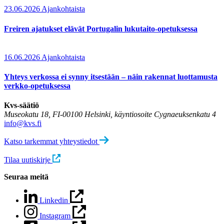
23.06.2026
Ajankohtaista
Freiren ajatukset elävät Portugalin lukutaito-opetuksessa
16.06.2026
Ajankohtaista
Yhteys verkossa ei synny itsestään – näin rakennat luottamusta
verkko-opetuksessa
Kvs-säätiö
Museokatu 18, FI-00100 Helsinki, käyntiosoite Cygnaeuksenkatu 4
info@kvs.fi
Katso tarkemmat yhteystiedot
Tilaa uutiskirje
Seuraa meitä
Linkedin
Instagram