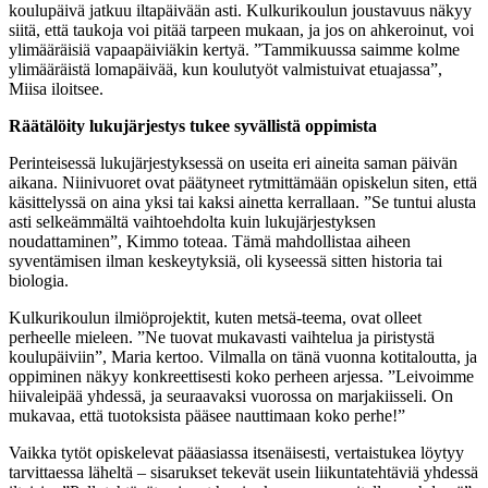
koulupäivä jatkuu iltapäivään asti. Kulkurikoulun joustavuus näkyy
siitä, että taukoja voi pitää tarpeen mukaan, ja jos on ahkeroinut, voi
ylimääräisiä vapaapäiviäkin kertyä. ”Tammikuussa saimme kolme
ylimääräistä lomapäivää, kun koulutyöt valmistuivat etuajassa”,
Miisa iloitsee.
Räätälöity lukujärjestys tukee syvällistä oppimista
Perinteisessä lukujärjestyksessä on useita eri aineita saman päivän
aikana. Niinivuoret ovat päätyneet rytmittämään opiskelun siten, että
käsittelyssä on aina yksi tai kaksi ainetta kerrallaan. ”Se tuntui alusta
asti selkeämmältä vaihtoehdolta kuin lukujärjestyksen
noudattaminen”, Kimmo toteaa. Tämä mahdollistaa aiheen
syventämisen ilman keskeytyksiä, oli kyseessä sitten historia tai
biologia.
Kulkurikoulun ilmiöprojektit, kuten metsä-teema, ovat olleet
perheelle mieleen. ”Ne tuovat mukavasti vaihtelua ja piristystä
koulupäiviin”, Maria kertoo. Vilmalla on tänä vuonna kotitaloutta, ja
oppiminen näkyy konkreettisesti koko perheen arjessa. ”Leivoimme
hiivaleipää yhdessä, ja seuraavaksi vuorossa on marjakiisseli. On
mukavaa, että tuotoksista pääsee nauttimaan koko perhe!”
Vaikka tytöt opiskelevat pääasiassa itsenäisesti, vertaistukea löytyy
tarvittaessa läheltä – sisarukset tekevät usein liikuntatehtäviä yhdessä