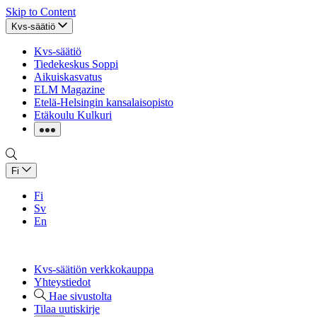
Skip to Content
Kvs-säätiö
Kvs-säätiö
Tiedekeskus Soppi
Aikuiskasvatus
ELM Magazine
Etelä-Helsingin kansalaisopisto
Etäkoulu Kulkuri
Fi
Fi
Sv
En
Kvs-säätiön verkkokauppa
Yhteystiedot
Hae sivustolta
Tilaa uutiskirje