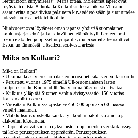
Nettilukioon siirtymisessä”, Maria toteaa. Molemmat lapset ovat
myös taiteellisia. 8. luokalla Kulkurikoulussa jatkava Vilma on
saanut erittäin positiivista palautetta kuvataidetöistään ja suunnittelee
tulevaisuudessa arkkitehtiopintoja.
Niinivuoret ovat löytäneet oman tapansa yhdistää suomalainen
koulutusjärjestelmä ja kansainvälinen elämäntyyli. Perheen arki
pyörii etätöiden ja opiskelun ympärillä, mutta samalla he nauttivat
Espanjan lämmöstä ja itselleen sopivasta arjesta.
Mikä on Kulkuri?
Mikä on Kulkuri?
• Ulkomailla asuvien suomalaisten perusopetusikäisten verkkokoulu.
• Perustettu vuonna 1975 nimellä Ulkosuomalaisten lasten
kotiperuskoulu. Koulu juhlii tänä vuonna 50-vuotista taivaltaan.
• Kulkuria ylläpitää Suomen vanhin sivistyssäätiö, 150-vuotias
Kansanvalistusseura.
• Vuosittain Kulkurissa opiskelee 450-500 oppilasta 60 maassa
ympäri maailman.
• Mahdollisuus opiskella kaikkia yläkoulun pakollisia aineita ja
alakoulun lukuaineita.
• Oppilaat voivat suorittaa yksittäisten oppiaineiden verkkokursseja
tai koko perusopetuksen oppimäärän. Perusopetuksen
päättötodistukset myöntää Helsingin yliopiston Viikin