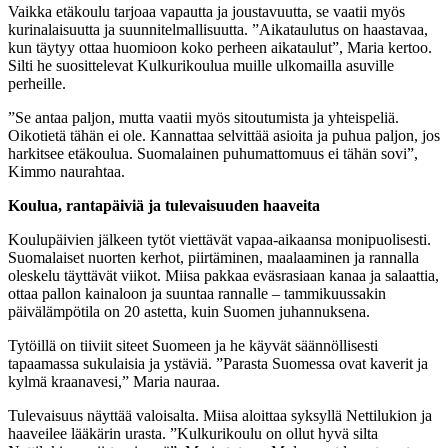
Vaikka etäkoulu tarjoaa vapautta ja joustavuutta, se vaatii myös
kurinalaisuutta ja suunnitelmallisuutta. ”Aikataulutus on haastavaa,
kun täytyy ottaa huomioon koko perheen aikataulut”, Maria kertoo.
Silti he suosittelevat Kulkurikoulua muille ulkomailla asuville
perheille.
”Se antaa paljon, mutta vaatii myös sitoutumista ja yhteispeliä.
Oikotietä tähän ei ole. Kannattaa selvittää asioita ja puhua paljon, jos
harkitsee etäkoulua. Suomalainen puhumattomuus ei tähän sovi”,
Kimmo naurahtaa.
Koulua, rantapäiviä ja tulevaisuuden haaveita
Koulupäivien jälkeen tytöt viettävät vapaa-aikaansa monipuolisesti.
Suomalaiset nuorten kerhot, piirtäminen, maalaaminen ja rannalla
oleskelu täyttävät viikot. Miisa pakkaa eväsrasiaan kanaa ja salaattia,
ottaa pallon kainaloon ja suuntaa rannalle – tammikuussakin
päivälämpötila on 20 astetta, kuin Suomen juhannuksena.
Tytöillä on tiiviit siteet Suomeen ja he käyvät säännöllisesti
tapaamassa sukulaisia ja ystäviä. ”Parasta Suomessa ovat kaverit ja
kylmä kraanavesi,” Maria nauraa.
Tulevaisuus näyttää valoisalta. Miisa aloittaa syksyllä Nettilukion ja
haaveilee lääkärin urasta. ”Kulkurikoulu on ollut hyvä silta