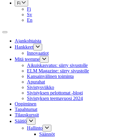
Fi
Fi
Sv
En
Ajankohtaista
Hankkeet
Innovaatiot
Mitä teemme
Aikuiskasvatus: siirry sivustolle
ELM Magazine: siirry sivustolle
Kansainvälinen toiminta
Apurahat
Sivistysviikko
Sivistyksen pelottomat -blogi
Sivistyksen teemavuosi 2024
Oppiminen
Tapahtumat
Tilauskurssit
Säätiö
Hallinto
Säännöt