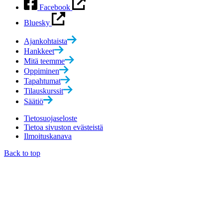
Facebook
Bluesky
Ajankohtaista
Hankkeet
Mitä teemme
Oppiminen
Tapahtumat
Tilauskurssit
Säätiö
Tietosuojaseloste
Tietoa sivuston evästeistä
Ilmoituskanava
Back to top