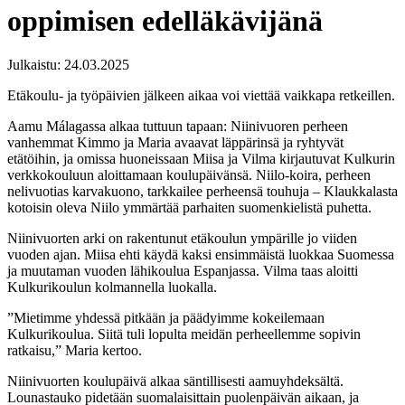
oppimisen edelläkävijänä
Julkaistu:
24.03.2025
Etäkoulu- ja työpäivien jälkeen aikaa voi viettää vaikkapa retkeillen.
Aamu Málagassa alkaa tuttuun tapaan: Niinivuoren perheen
vanhemmat Kimmo ja Maria avaavat läppärinsä ja ryhtyvät
etätöihin, ja omissa huoneissaan Miisa ja Vilma kirjautuvat Kulkurin
verkkokouluun aloittamaan koulupäivänsä. Niilo-koira, perheen
nelivuotias karvakuono, tarkkailee perheensä touhuja – Klaukkalasta
kotoisin oleva Niilo ymmärtää parhaiten suomenkielistä puhetta.
Niinivuorten arki on rakentunut etäkoulun ympärille jo viiden
vuoden ajan. Miisa ehti käydä kaksi ensimmäistä luokkaa Suomessa
ja muutaman vuoden lähikoulua Espanjassa. Vilma taas aloitti
Kulkurikoulun kolmannella luokalla.
”Mietimme yhdessä pitkään ja päädyimme kokeilemaan
Kulkurikoulua. Siitä tuli lopulta meidän perheellemme sopivin
ratkaisu,” Maria kertoo.
Niinivuorten koulupäivä alkaa säntillisesti aamuyhdeksältä.
Lounastauko pidetään suomalaisittain puolenpäivän aikaan, ja