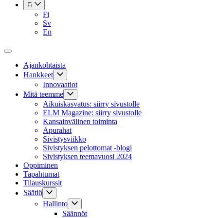
Fi
Fi
Sv
En
Ajankohtaista
Hankkeet
Innovaatiot
Mitä teemme
Aikuiskasvatus: siirry sivustolle
ELM Magazine: siirry sivustolle
Kansainvälinen toiminta
Apurahat
Sivistysviikko
Sivistyksen pelottomat -blogi
Sivistyksen teemavuosi 2024
Oppiminen
Tapahtumat
Tilauskurssit
Säätiö
Hallinto
Säännöt