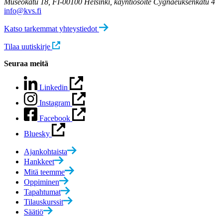
Museokatu 18, FI-00100 Helsinki, käyntiosoite Cygnaeuksenkatu 4
info@kvs.fi
Katso tarkemmat yhteystiedot
Tilaa uutiskirje
Seuraa meitä
Linkedin
Instagram
Facebook
Bluesky
Ajankohtaista
Hankkeet
Mitä teemme
Oppiminen
Tapahtumat
Tilauskurssit
Säätiö