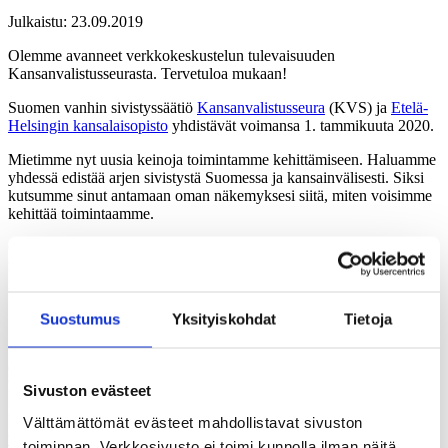
Julkaistu:
23.09.2019
Olemme avanneet verkkokeskustelun tulevaisuuden
Kansanvalistusseurasta. Tervetuloa mukaan!
Suomen vanhin sivistyssäätiö
Kansanvalistusseura
(KVS) ja
Etelä-
Helsingin kansalaisopisto
yhdistävät voimansa 1. tammikuuta 2020.
Mietimme nyt uusia keinoja toimintamme kehittämiseen. Haluamme
yhdessä edistää arjen sivistystä Suomessa ja kansainvälisesti. Siksi
kutsumme sinut antamaan oman näkemyksesi siitä, miten voisimme
kehittää toimintaamme.
Ottamalla osaa keskusteluun pääset vaikuttamaan suoraan
maineikkaan sivistystoimijan tulevaisuuteen. Kyselyssä paljastamme
myös yhden uuden idean arkisivistyksen edistämiseksi.
Suostumus
Yksityiskohdat
Tietoja
Osallistu verkkokyselyyn
Olemme luoneet neljä erilaista polkua eri vastaajaryhmille. Ole
hyvä, ja valitse itsellesi tutuin toimija:
Sivuston evästeet
Kansanvalistusseuran suomenkielinen kysely:
Välttämättömät evästeet mahdollistavat sivuston
www.fountainpark.fi/KVS
toiminnan. Verkkosivusto ei toimi kunnolla ilman näitä