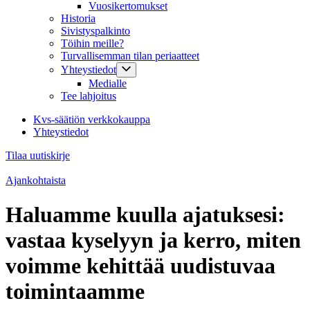
Vuosikertomukset
Historia
Sivistyspalkinto
Töihin meille?
Turvallisemman tilan periaatteet
Yhteystiedot
Medialle
Tee lahjoitus
Kvs-säätiön verkkokauppa
Yhteystiedot
Tilaa uutiskirje
Ajankohtaista
Haluamme kuulla ajatuksesi:
vastaa kyselyyn ja kerro, miten
voimme kehittää uudistuvaa
toimintaamme