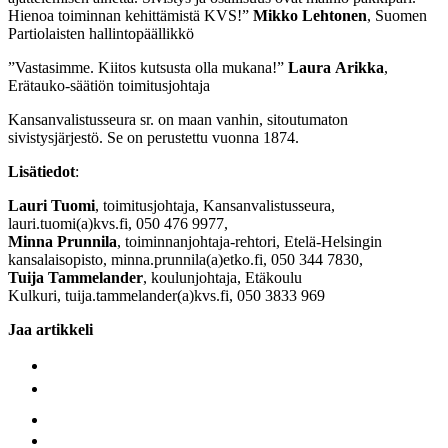
Hienoa toiminnan kehittämistä KVS!”
Mikko
Lehtonen
, Suomen
Partiolaisten hallintopäällikkö
”Vastasimme. Kiitos kutsusta olla mukana!”
Laura
Arikka
,
Erätauko-säätiön toimitusjohtaja
Kansanvalistusseura sr. on maan vanhin, sitoutumaton
sivistysjärjestö. Se on perustettu vuonna 1874.
Lisätiedot
:
Lauri Tuomi
, toimitusjohtaja, Kansanvalistusseura,
lauri.tuomi(a)kvs.fi, 050 476 9977,
Minna Prunnila
, toiminnanjohtaja-rehtori, Etelä-Helsingin
kansalaisopisto, minna.prunnila(a)etko.fi, 050 344 7830,
Tuija
Tammelander
, koulunjohtaja, Etäkoulu
Kulkuri, tuija.tammelander(a)kvs.fi, 050 3833 969
Jaa artikkeli