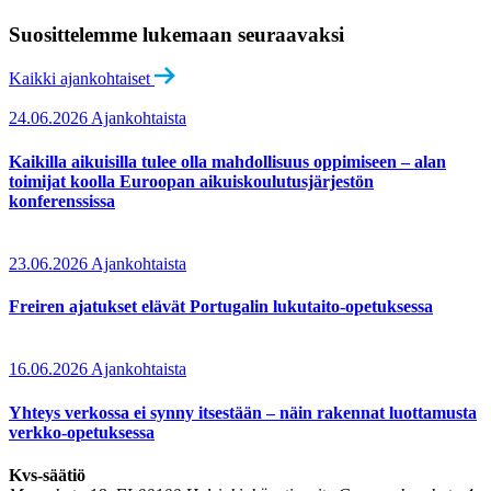
Suosittelemme lukemaan seuraavaksi
Kaikki ajankohtaiset
24.06.2026
Ajankohtaista
Kaikilla aikuisilla tulee olla mahdollisuus oppimiseen – alan
toimijat koolla Euroopan aikuiskoulutusjärjestön
konferenssissa
23.06.2026
Ajankohtaista
Freiren ajatukset elävät Portugalin lukutaito-opetuksessa
16.06.2026
Ajankohtaista
Yhteys verkossa ei synny itsestään – näin rakennat luottamusta
verkko-opetuksessa
Kvs-säätiö