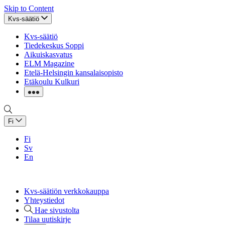
Skip to Content
Kvs-säätiö
Kvs-säätiö
Tiedekeskus Soppi
Aikuiskasvatus
ELM Magazine
Etelä-Helsingin kansalaisopisto
Etäkoulu Kulkuri
Fi
Fi
Sv
En
Kvs-säätiön verkkokauppa
Yhteystiedot
Hae sivustolta
Tilaa uutiskirje