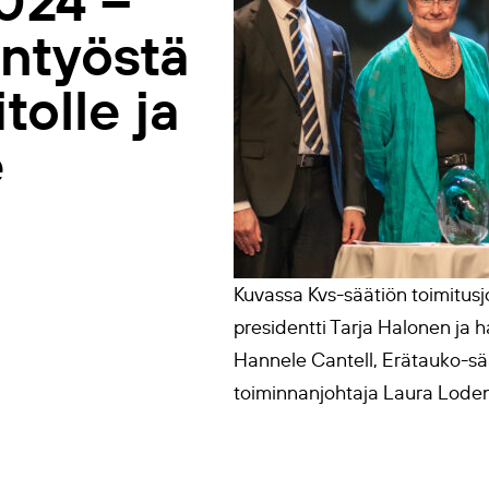
2024 –
antyöstä
olle ja
e
Kuvassa Kvs-säätiön toimitusj
presidentti Tarja Halonen ja 
Hannele Cantell, Erätauko-sää
toiminnanjohtaja Laura Loden