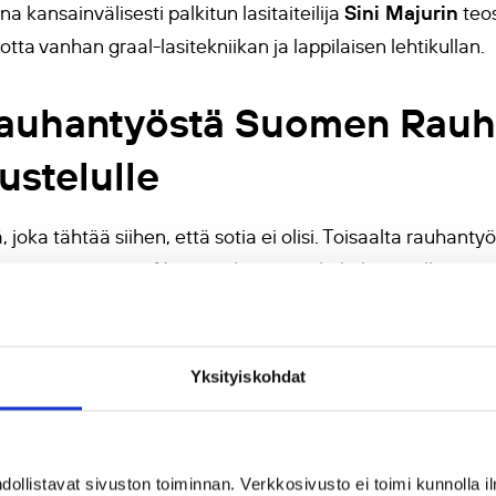
Sini Majurin
na kansainvälisesti palkitun lasitaiteilija
teos
tta vanhan graal-lasitekniikan ja lappilaisen lehtikullan.
rauhantyöstä Suomen Rauhan
ustelulle
oka tähtää siihen, että sotia ei olisi. Toisaalta rauhantyö
stavaa toimintaa. Näitä molempia näkökulmia palkintoto
Pekka 
aa Kansanvalistusseuran hallituksen puheenjohtaja
ojärjestö kotimaisille rauhanjärjestöille. Se edistää konfli
Yksityiskohdat
puolesta ja osallistuu turvallisuuspoliittiseen keskustel
lussa ja ylläpitää Rauhanasemaa.
llistavat sivuston toiminnan. Verkkosivusto ei toimi kunnolla il