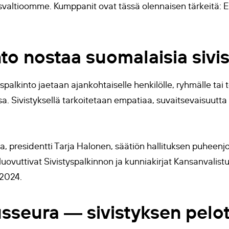
ysvaltioomme. Kumppanit ovat tässä olennaisen tärkeitä: 
nto nostaa suomalaisia sivi
palkinto jaetaan ajankohtaiselle henkilölle, ryhmälle tai te
. Sivistyksellä tarkoitetaan empatiaa, suvaitsevaisuutta
 presidentti Tarja Halonen, säätiön hallituksen puheenjo
luovuttivat Sivistyspalkinnon ja kunniakirjat Kansanvalis
.2024.
usseura ― sivistyksen pelo