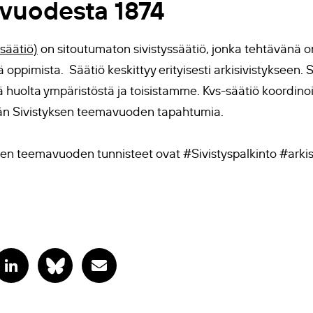
 vuodesta 1874
säätiö)
on sitoutumaton sivistyssäätiö, jonka tehtävänä on
ä oppimista. Säätiö keskittyy erityisesti arkisivistykseen.
ä huolta ympäristöstä ja toisistamme. Kvs-säätiö koordinoi
män Sivistyksen teemavuoden tapahtumia.
ksen teemavuoden tunnisteet ovat #Sivistyspalkinto #arkis