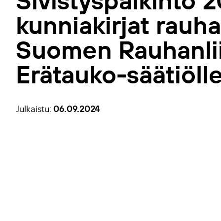
Sivistyspalkinto 
kunniakirjat rauh
Suomen Rauhanliit
Erätauko-säätiöll
06.09.2024
Julkaistu: