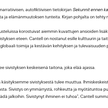
arratiivisen, autofiktiivisen tietokirjan
Sekunnit ennen ka
 ja elämänmuutoksen tunteita. Kirjan pohjalta on tehty m
teluissa korostuivat aiemmin kuvattujen ansioiden lisäks
istyksen eteen. Cantell on nostanut esille kulttuurin ja ta
 globaali toimija ja kestävän kehityksen ja tulevaisuuden
e sivistyksen keskeisenä taitona, joka elää ajassa.
äsityksemme sivistyksestä tulee muuttua. Ihmiskeskeistä
sta. Sivistys on ymmärrystä, rohkeutta ja myötätuntoa pu
jäädä jalkoihin. Sivistynyt ihminen ei tuhoa”, Cantell summ