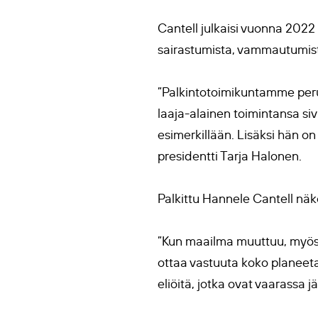
Cantell julkaisi vuonna 2022 n
sairastumista, vammautumista
”Palkintotoimikuntamme perus
laaja-alainen toimintansa siv
esimerkillään. Lisäksi hän on
presidentti Tarja Halonen.
Palkittu Hannele Cantell näke
”Kun maailma muuttuu, myös k
ottaa vastuuta koko planeeta
eliöitä, jotka ovat vaarassa 