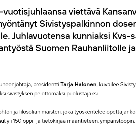
vuotisjuhlaansa viettävä Kansanva
yöntänyt Sivistyspalkinnon dosentti
le. Juhlavuotensa kunniaksi Kvs-sää
hantyöstä Suomen Rauhanliitolle j
Tarja Halonen
uheenjohtaja, presidentti
, kuvailee Sivis
ksi sivistyksen pelottomaksi puolustajaksi.
htori ja filosofian maisteri, joka työskentelee opettajank
anut yli 150 oppi- ja tietokirjaa maantieteen, ympäristöopi