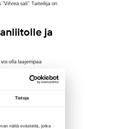
 “Vihreä sali”. Taiteilija on
liitolle ja
 voi olla laajempaa
imikunta halusi huomioida
Sauri
.
ktien ennaltaehkäisyä,
Tietoja
uun. Lisäksi se tarjoaa
man näitä evästeitä, jotka