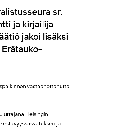
listusseura sr.
 ja kirjailija
tiö jakoi lisäksi
a Erätauko-
tyspalkinnon vastaanottanutta
ouluttajana Helsingin
n, kestävyyskasvatuksen ja