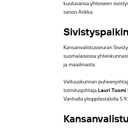
kuuluvansa yhteiseen sivist
sanoo Arikka.
Sivistyspalki
Kansanvalistusseuran Sivistys
suomalaisessa yhteiskunnassa
ja maailmasta.
Valtuuskunnan puheenjohtaja,
Lauri Tuomi
toimitusjohtaja
Vanhalla ylioppilastalolla 5.9
Kansanvalist