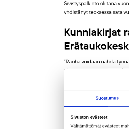
Sivistyspalkinto oli tänä vuon
yhdistänyt teoksessa sata vuo
Kunniakirjat 
Erätaukokesk
“Rauha voidaan nähdä työnä, j
yhteiskunnan perustaa vahvi
kunniakirjojen kautta”, tote
Suomen Rauhanliitto
on katt
Suostumus
kampanjoi rauhanrakentamisen 
rauhankasvatusta Rauhankou
Sivuston evästeet
Välttämättömät evästeet mahdo