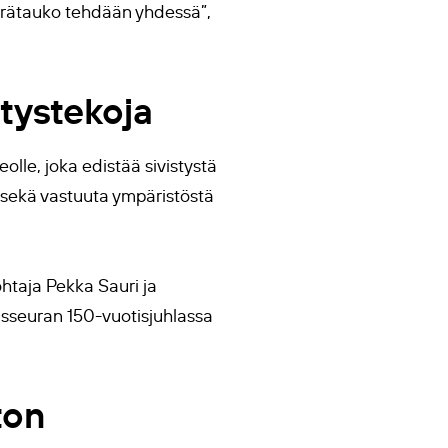
Erätauko tehdään yhdessä”,
stystekoja
olle, joka edistää sivistystä
 sekä vastuuta ympäristöstä
htaja Pekka Sauri ja
tusseuran 150-vuotisjuhlassa
ton