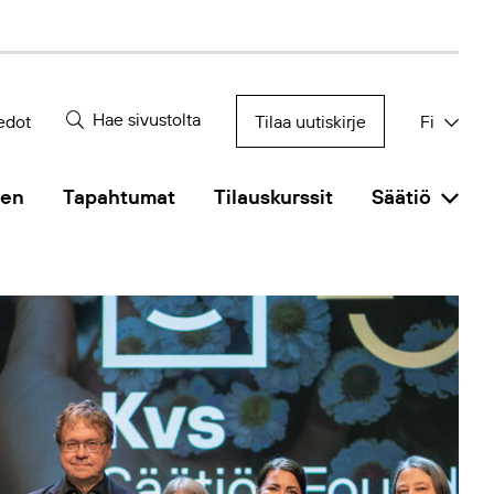
Hae sivustolta
edot
Tilaa uutiskirje
Fi
nen
Tapahtumat
Tilauskurssit
Säätiö