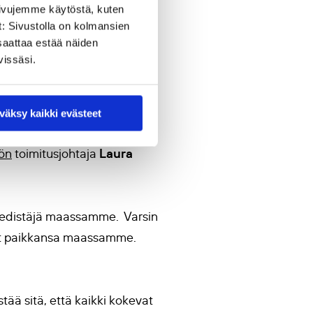
uhanliiton toiminta on nähty
sivujemme käytöstä, kuten
oisesti toimineena
t: Sivustolla on kolmansien
saattaa estää näiden
isjärjestöjen kanssa. Rauha
vissäsi.
kustelua
väksy kaikki evästeet
Laura
ön
toimitusjohtaja
 edistäjä maassamme. Varsin
nut paikkansa maassamme.
stää sitä, että kaikki kokevat