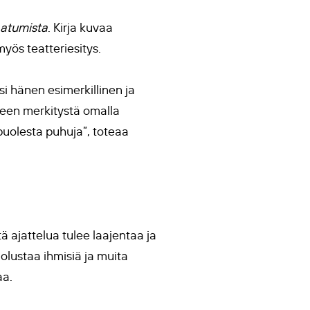
atumista
. Kirja kuvaa
yös teatteriesitys.
i hänen esimerkillinen ja
iteen merkitystä omalla
 puolesta puhuja”, toteaa
 ajattelua tulee laajentaa ja
olustaa ihmisiä ja muita
aa.