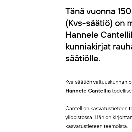
Tänä vuonna 150-
(Kvs-säätiö) on m
Hannele Cantellil
kunniakirjat rau
säätiölle.
Kvs-säätiön valtuuskunnan p
Hannele Cantellia
todellise
Cantell on kasvatustieteen to
yliopistossa. Hän on kirjoitt
kasvatustieteen teemoista.