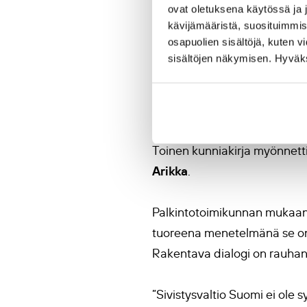
Kunniakirjan vastaanotti Su
ovat oletuksena käytössä ja 
sen koko olemassaolon ajan
kävijämääristä, suosituimmist
osapuolien sisältöjä, kuten v
rauhanjärjestönä koemme sama
sisältöjen näkymisen. Hyväksy
tulee rakentaen”, sanoo Lod
Erätauko-säät
Toinen kunniakirja myönnetti
Arikka
.
Palkintotoimikunnan mukaan
tuoreena menetelmänä se on 
Rakentava dialogi on rauhan
”Sivistysvaltio Suomi ei ole s