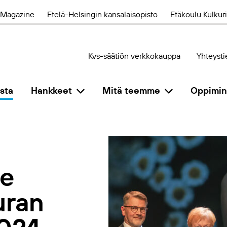
Magazine
Etelä-Helsingin kansalaisopisto
Etäkoulu Kulkuri
Kvs-säätiön verkkokauppa
Yhteysti
sta
Hankkeet
Mitä teemme
Oppimi
le
uran