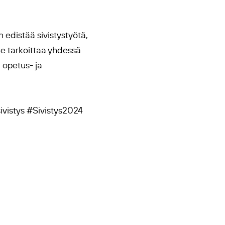
 edistää sivistystyötä,
 Se tarkoittaa yhdessä
 opetus- ja
ivistys #Sivistys2024