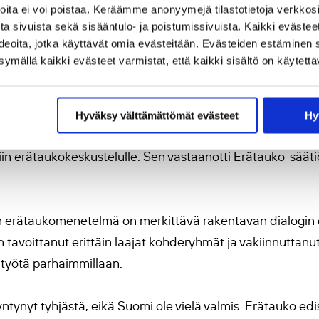
Laura Lodenius
omen Rauhanliiton toiminnanjohtaja
. ”Ra
joita ei voi poistaa. Keräämme anonyymejä tilastotietoja verkko
 nimenomaan valistustyönä. Suomen vanhimpana yhtäjaks
a sivuista sekä sisääntulo- ja poistumissivuista. Kaikki evästee
ideoita, jotka käyttävät omia evästeitään. Evästeiden estäminen 
nmielisyyttä valistus- ja sivistystyötä tekevien kansala
mällä kaikki evästeet varmistat, että kaikki sisältö on käytettä
enius.
iö edistää rakentavaa kes
Hyväksy välttämättömät evästeet
Hy
in erätaukokeskustelulle. Sen vastaanotti
Erätauko-sääti
 erätaukomenetelmä on merkittävä rakentavan dialogin
tavoittanut erittäin laajat kohderyhmät ja vakiinnutta
työtä parhaimmillaan.
yntynyt tyhjästä, eikä Suomi ole vielä valmis. Erätauko edi