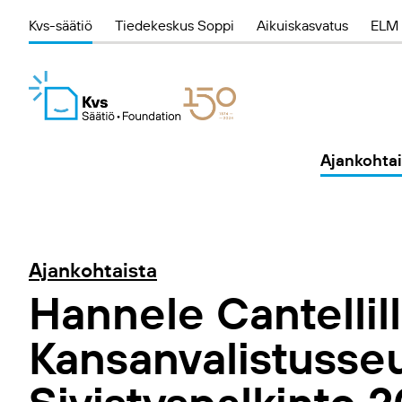
Kvs-säätiö
Tiedekeskus Soppi
Aikuiskasvatus
ELM 
Ajankohtai
Ajankohtaista
Hannele Cantellil
Kansanvalistusse