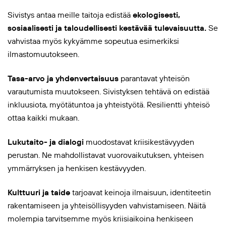
Sivistys antaa meille taitoja edistää
ekologisesti,
sosiaalisesti ja taloudellisesti kestävää tulevaisuutta.
Se
vahvistaa myös kykyämme sopeutua esimerkiksi
ilmastomuutokseen.
Tasa-arvo ja yhdenvertaisuus
parantavat yhteisön
varautumista muutokseen. Sivistyksen tehtävä on edistää
inkluusiota, myötätuntoa ja yhteistyötä. Resilientti yhteisö
ottaa kaikki mukaan.
Lukutaito- ja dialogi
muodostavat kriisikestävyyden
perustan. Ne mahdollistavat vuorovaikutuksen, yhteisen
ymmärryksen ja henkisen kestävyyden.
Kulttuuri ja taide
tarjoavat keinoja ilmaisuun, identiteetin
rakentamiseen ja yhteisöllisyyden vahvistamiseen. Näitä
molempia tarvitsemme myös kriisiaikoina henkiseen