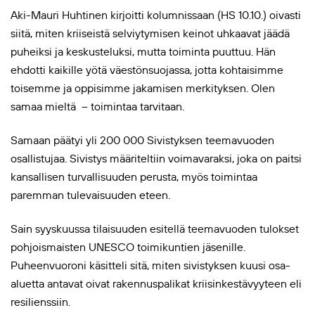
Aki-Mauri Huhtinen kirjoitti kolumnissaan (HS 10.10.) oivasti
siitä, miten kriiseistä selviytymisen keinot uhkaavat jäädä
puheiksi ja keskusteluksi, mutta toiminta puuttuu. Hän
ehdotti kaikille yötä väestönsuojassa, jotta kohtaisimme
toisemme ja oppisimme jakamisen merkityksen. Olen
samaa mieltä – toimintaa tarvitaan.
Samaan päätyi yli 200 000 Sivistyksen teemavuoden
osallistujaa. Sivistys määriteltiin voimavaraksi, joka on paitsi
kansallisen turvallisuuden perusta, myös toimintaa
paremman tulevaisuuden eteen.
Sain syyskuussa tilaisuuden esitellä teemavuoden tulokset
pohjoismaisten UNESCO toimikuntien jäsenille.
Puheenvuoroni käsitteli sitä, miten sivistyksen kuusi osa-
aluetta antavat oivat rakennuspalikat kriisinkestävyyteen eli
resilienssiin.