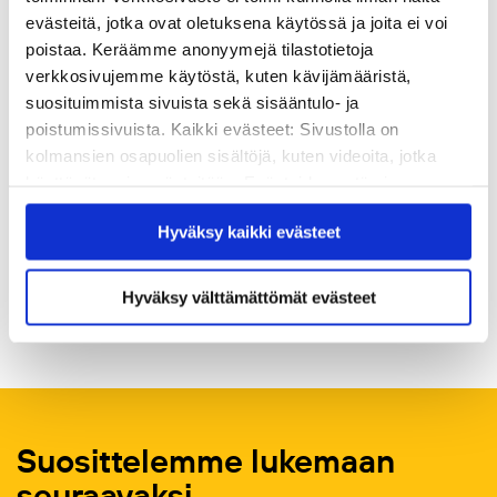
evästeitä, jotka ovat oletuksena käytössä ja joita ei voi
poistaa. Keräämme anonyymejä tilastotietoja
verkkosivujemme käytöstä, kuten kävijämääristä,
suosituimmista sivuista sekä sisääntulo- ja
poistumissivuista. Kaikki evästeet: Sivustolla on
kolmansien osapuolien sisältöjä, kuten videoita, jotka
käyttävät omia evästeitään. Evästeiden estäminen
Lauri Tuomi
saattaa estää näiden sisältöjen näkymisen.
Hyväksy kaikki evästeet
Hyväksymällä kaikki evästeet varmistat, että kaikki
Toimitusjohtaja | VD | CEO
sisältö on käytettävissäsi.
+358 50 47 69 977
Hyväksy välttämättömät evästeet
lauri.tuomi@kvs.fi
Suosittelemme lukemaan
seuraavaksi