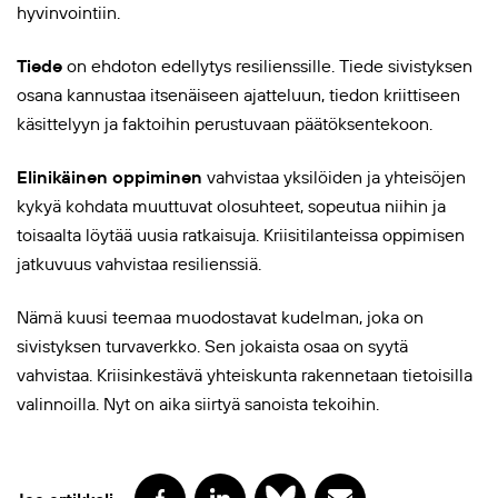
hyvinvointiin.
Tiede
on ehdoton edellytys resilienssille. Tiede sivistyksen
osana kannustaa itsenäiseen ajatteluun, tiedon kriittiseen
käsittelyyn ja faktoihin perustuvaan päätöksentekoon.
Elinikäinen oppiminen
vahvistaa yksilöiden ja yhteisöjen
kykyä kohdata muuttuvat olosuhteet, sopeutua niihin ja
toisaalta löytää uusia ratkaisuja. Kriisitilanteissa oppimisen
jatkuvuus vahvistaa resilienssiä.
Nämä kuusi teemaa muodostavat kudelman, joka on
sivistyksen turvaverkko. Sen jokaista osaa on syytä
vahvistaa. Kriisinkestävä yhteiskunta rakennetaan tietoisilla
valinnoilla. Nyt on aika siirtyä sanoista tekoihin.