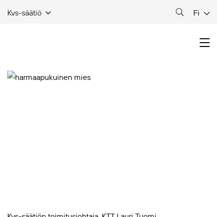
Fi
Kvs-säätiö
Kvs-säätiön toimitusjohtaja, KTT Lauri Tuomi.