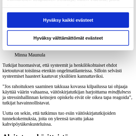
luovuttaa lopulta.
käyttävät omia evästeitään. Evästeiden estäminen
saattaa estää näiden sisältöjen näkymisen.
Tunnistettavat kokemukset
Hyväksy kaikki evästeet
Hyväksymällä kaikki evästeet varmistat, että kaikki
Aiemmin väitöskirjatutkijoita on tarkasteltu yksittäisestä, rajatusta
sisältö on käytettävissäsi.
näkökulmasta, kuten rahoituksen tai ohjauksen kannalta. Nyt
Hyväksy välttämättömät evästeet
huomio on kokonaisuudessa.
Minna Maunula
Tutkijat huomasivat, että systeemit ja henkilökohtaiset ehdot
kietoutuvat toisiinsa etenkin ongelmatilanteissa. Silloin selvästi
systeemiset haasteet kaatuvat yksilöien kannattaviksi.
”Jos rahoituksen saaminen takkuaa kovassa kilpailussa tai ohjaaja
käyttää väärin valtaansa, väitöskirjatutkijan harjoittama
mindfulness
ja stressinhallinnan keinojen opiskelu eivät ole oikea tapa reagoida”,
tutkijat havainnollistavat.
Uutta on sekin, että tutkimus tuo esiin väitöskirjatutkijoiden
tunnekokemuksia, joita on yleensä tavattu jakaa
kahvipöytäkeskusteluissa.