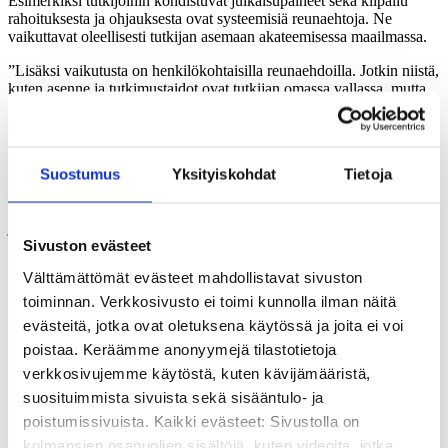
Esimerkiksi tutkijoihin kohdistuvat julkaisupaineet sekä kilpailu
rahoituksesta ja ohjauksesta ovat systeemisiä reunaehtoja. Ne
vaikuttavat oleellisesti tutkijan asemaan akateemisessa maailmassa.
”Lisäksi vaikutusta on henkilökohtaisilla reunaehdoilla. Jotkin niistä,
kuten asenne ja tutkimustaidot ovat tutkijan omassa vallassa, mutta
toisiin, kuten ikään, sukupuoleen tai kansallisuuteen tutkija ei voi
itse vaikuttaa”, tutkijat havainnollistavat.
Kultapojista lannistujiin
Suostumus
Yksityiskohdat
Tietoja
Havaitsemistaan reunaehdoista tutkijat laativat neljä erilaista polkua,
jotka määrittävät asiantuntijaksi kehittymistä.
Sivuston evästeet
Välttämättömät evästeet mahdollistavat sivuston
Minni Matikainen
toiminnan. Verkkosivusto ei toimi kunnolla ilman näitä
Polkujen kulkijat he nimesivät kultapojiksi- ja tytöiksi,
evästeitä, jotka ovat oletuksena käytössä ja joita ei voi
huijarisyndroomaisiksi, ”haamututkijoiksi” ja lannistuneiksi.
poistaa. Keräämme anonyymejä tilastotietoja
Siinä missä kultapoika tai -tyttö löytää varhain verkostoja, jotka
verkkosivujemme käytöstä, kuten kävijämääristä,
kiinnittävät hänet akateemiseen urapolkuun ja asiantuntijayhteisöön,
suosituimmista sivuista sekä sisääntulo- ja
katkeroitunut haamututkija pysyy vuosienkin ilmaisen työn jälkeen
ulkopuolisena akateemisen yhteisön reunamilla.
poistumissivuista. Kaikki evästeet: Sivustolla on
Huijarisyndroomainen taas epäilee omia kykyjään, ja lannistuja
kolmansien osapuolien sisältöjä, kuten videoita, jotka