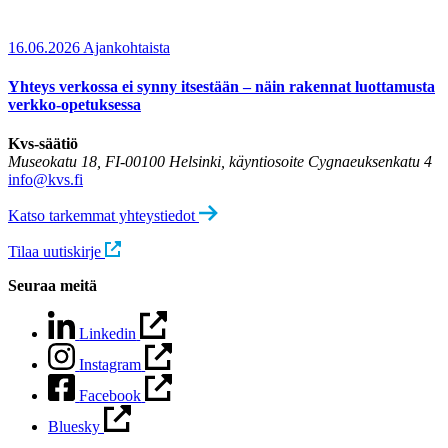
16.06.2026
Ajankohtaista
Yhteys verkossa ei synny itsestään – näin rakennat luottamusta
verkko-opetuksessa
Kvs-säätiö
Museokatu 18, FI-00100 Helsinki, käyntiosoite Cygnaeuksenkatu 4
info@kvs.fi
Katso tarkemmat yhteystiedot
Tilaa uutiskirje
Seuraa meitä
Linkedin
Instagram
Facebook
Bluesky