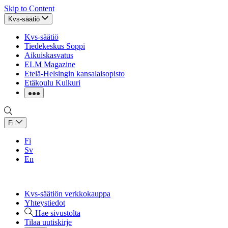
Skip to Content
Kvs-säätiö
Kvs-säätiö
Tiedekeskus Soppi
Aikuiskasvatus
ELM Magazine
Etelä-Helsingin kansalaisopisto
Etäkoulu Kulkuri
Fi
Fi
Sv
En
Kvs-säätiön verkkokauppa
Yhteystiedot
Hae sivustolta
Tilaa uutiskirje