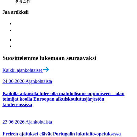
396 437
Jaa artikkeli
Suosittelemme lukemaan seuraavaksi
Kaikki ajankohtaiset
24.06.2026
Ajankohtaista
Kaikilla aikuisilla tulee olla mahdollisuus oppimiseen – alan
toimijat koolla Euroopan aikuiskoulutusjärjestön
konferenssissa
23.06.2026
Ajankohtaista
Freiren ajatukset elävät Portugalin lukutaito-opetuksessa