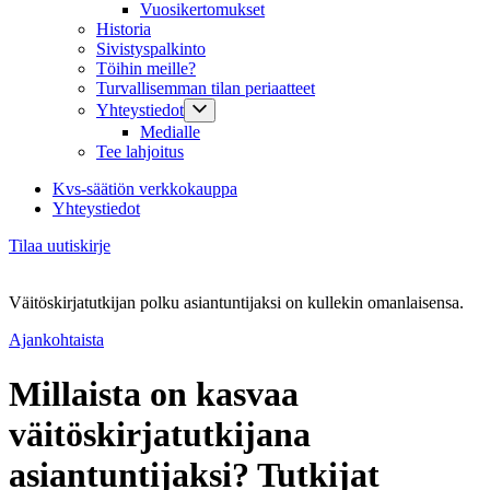
Vuosikertomukset
Historia
Sivistyspalkinto
Töihin meille?
Turvallisemman tilan periaatteet
Yhteystiedot
Medialle
Tee lahjoitus
Kvs-säätiön verkkokauppa
Yhteystiedot
Tilaa uutiskirje
Väitöskirjatutkijan polku asiantuntijaksi on kullekin omanlaisensa.
Ajankohtaista
Millaista on kasvaa
väitöskirjatutkijana
asiantuntijaksi? Tutkijat