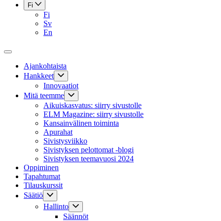
Fi
Fi
Sv
En
Ajankohtaista
Hankkeet
Innovaatiot
Mitä teemme
Aikuiskasvatus: siirry sivustolle
ELM Magazine: siirry sivustolle
Kansainvälinen toiminta
Apurahat
Sivistysviikko
Sivistyksen pelottomat -blogi
Sivistyksen teemavuosi 2024
Oppiminen
Tapahtumat
Tilauskurssit
Säätiö
Hallinto
Säännöt