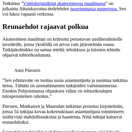
Tutkimus ”
Väitöskirjatutkijat akateemisessa maailmassa
” on
julkaistu
Aikuiskasvatus
-tiedelehden
tuoreimmassa numerossa.
Sen
voi lukea vapaasti verkossa.
Reunaehdot rajaavat polkua
Akateemisen maailman on kritisoitu perustuvan uusliberalistisille
tavoitteille, joissa yksilöillä on arvoa vain järjestelmän osana.
Tutkijakolmikko on samaa mieltä: tehokkuus ja tulosten tehtailu
ohjaavat tohtorikoulutusta.
Anni Piironen
”Sen ydintavoite on tuottaa uusia asiantuntijoita ja uusintaa tutkittua
tietoa. Tähtäin on ammattimaisten tutkijoiden valmistamisessa.
Etenkin Pohjoismaissa ohjauksen väline on tohtorikoulujen
tulosperusteinen rahoitus.”
Piirosen, Matikaisen ja Maunulan tutkimus perustuu kirjoitelmiin,
joissa 54 tutkijaa kuvaa kokemuksiaan asiantuntijana toimimiseen
sisältyvistä mahdollisuuksista ja haasteista. Niitä tutkijat kutsuvat
reunaehdoiksi.