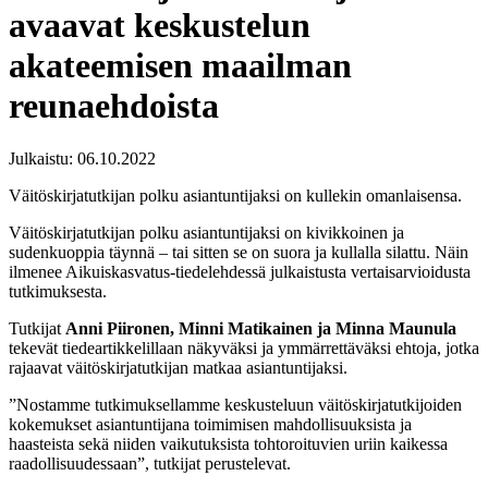
avaavat keskustelun
akateemisen maailman
reunaehdoista
Julkaistu:
06.10.2022
Väitöskirjatutkijan polku asiantuntijaksi on kullekin omanlaisensa.
Väitöskirjatutkijan polku asiantuntijaksi on kivikkoinen ja
sudenkuoppia täynnä – tai sitten se on suora ja kullalla silattu. Näin
ilmenee Aikuiskasvatus-tiedelehdessä julkaistusta vertaisarvioidusta
tutkimuksesta.
Tutkijat
Anni Piironen, Minni Matikainen ja Minna Maunula
tekevät tiedeartikkelillaan näkyväksi ja ymmärrettäväksi ehtoja, jotka
rajaavat väitöskirjatutkijan matkaa asiantuntijaksi.
”Nostamme tutkimuksellamme keskusteluun väitöskirjatutkijoiden
kokemukset asiantuntijana toimimisen mahdollisuuksista ja
haasteista sekä niiden vaikutuksista tohtoroituvien uriin kaikessa
raadollisuudessaan”, tutkijat perustelevat.