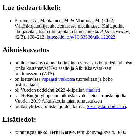
Lue tiedeartikkeli:
Piironen, A., Matikainen, M. & Maunula, M. (2022).
Väitöskirjatutkijat akateemisessa maailmassa: Kultapoikia,
”huijareita”, haamututkijoita ja lannistuneita.
Aikuiskasvatus,
42(3), 198–212.
https://doi.org/10.33336/aik.122022
Aikuiskasvatus
on tieteenalansa ainoa kotimainen vertaisarvioitu tiedejulkaisu,
jonka kustantavat Kvs-säätiö ja Aikuiskasvatuksen
tutkimusseura (ATS).
on luettavissa
vapaasti verkossa
tuoreeltaan ja koko
historialtaan:
oli Vuoden tiedelehti 2022 -kilpailun
finalisti
sai Helsingin yliopiston aikuiskasvatustieteen opiskelijoilta
Vuoden 2019 Aikuiskouluttajan tunnustuksen
tuottaa yhdessä opiskelijoiden kanssa
Sivistystä!-podcastia
.
Lisätiedot:
toimituspäällikkö
Terhi Kouvo
, terhi.kouvo@kvs.fi, 0400