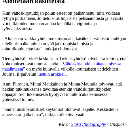
Aloitetaan käsitteistä
Kun väitöskirjatutkijan polun esteet on paikannettu, niitä voidaan
ryhtyä purkamaan. Jo tietoisuus hiljaisista pelisäännöistä ja tavoista
voi tutkijoiden mukaan auttaa kentällä navigointia ja
työssäjaksamista.
”Aloitetaan vaikka yhdenmukaistamalla käsitteitä: väitöskirjatutkijan
tittelin rinnalla puhutaan yhä jatko-opiskelijoista ja
tohtorikoulutettavista”, tutkijat ehdottavat.
Tiedeyhteisön vireä keskustelu Twitter-yhteisöpalvelussa kertoo, että
kokemukset ovat tunnistettavia. ”
Väitöskirjatutkijat akateemisessa
maailmassa
” on myös kuluvalla viikolla kotimaisten tiedelehtien
Journal.fi-palvelun
luetuin artikkeli
.
Anni Piironen, Minni Matikainen ja Minna Maunula toivovat, että
heidän tutkimuksensa tavoittaa etenkin väitöskirjatutkijoiden
ohjaajat. Sen lukemisesta hyötyvät muutkin akateemisessa
yhteisössä toimivat.
”Samat uusliberalistiset käytännöt ulottuvat laajalle. Keskustelua
aiheesta on jatkettava”, tutkijakollektiivi vaatii.
Kuva:
Siora Photography
/ Unsplash