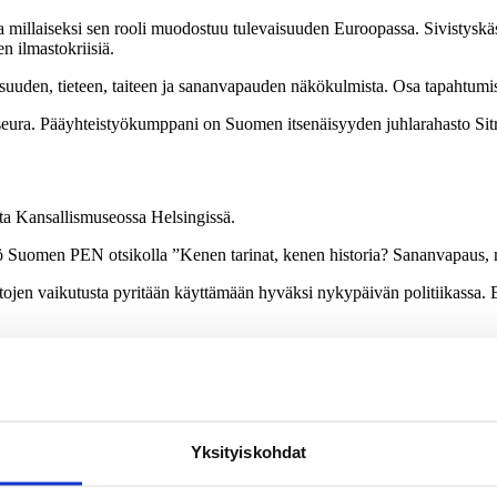
 millaiseksi sen rooli muodostuu tulevaisuuden Euroopassa. Sivistyskäsit
 ilmastokriisiä.
uuden, tieteen, taiteen ja sananvapauden näkökulmista. Osa tapahtumis
sseura. Pääyhteistyökumppani on Suomen itsenäisyyden juhlarahasto Sit
ta Kansallismuseossa Helsingissä.
estö Suomen PEN
otsikolla ”Kenen tarinat, kenen historia? Sananvapaus, m
intojen vaikutusta pyritään käyttämään hyväksi nykypäivän politiikassa. 
ä. Siksi meidän pitää miettiä, mitä digitaalisella aikakaudella oikeast
ja-kuvittaja ja palkittu koodaus-lähettiläs
Linda
Liukas
.
steri
Juha
Itkonen
, saamelainen juristi
Oula
–
Antti
Labba
sekö filoso
Yksityiskohdat
stinen?