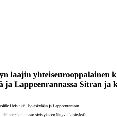
syn laajin yhteiseurooppalainen
sä ja Lappeenrannassa Sitran ja 
uolille Helsinkiä, Jyväskylään ja Lappeenrantaan.
uudelleenrakennetaan sivistykseen liittyviä käsityksiä.