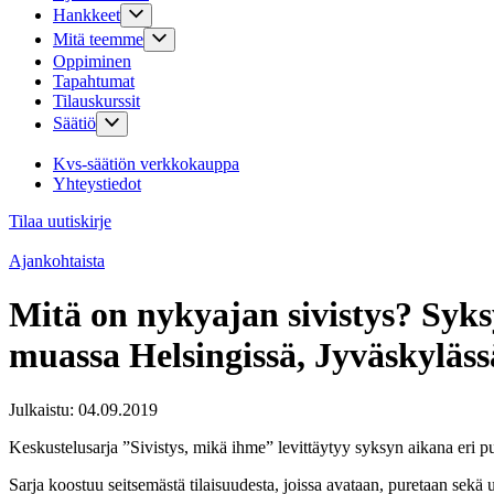
Hankkeet
Mitä teemme
Oppiminen
Tapahtumat
Tilauskurssit
Säätiö
Kvs-säätiön verkkokauppa
Yhteystiedot
Tilaa uutiskirje
Ajankohtaista
Mitä on nykyajan sivistys? Syk
muassa Helsingissä, Jyväskyläs
Julkaistu:
04.09.2019
Keskustelusarja ”Sivistys, mikä ihme” levittäytyy syksyn aikana eri p
Sarja koostuu seitsemästä tilaisuudesta, joissa avataan, puretaan sekä 