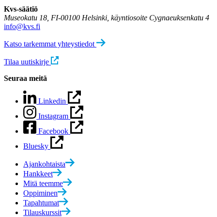
Kvs-säätiö
Museokatu 18, FI-00100 Helsinki, käyntiosoite Cygnaeuksenkatu 4
info@kvs.fi
Katso tarkemmat yhteystiedot
Tilaa uutiskirje
Seuraa meitä
Linkedin
Instagram
Facebook
Bluesky
Ajankohtaista
Hankkeet
Mitä teemme
Oppiminen
Tapahtumat
Tilauskurssit