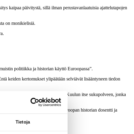
ys kaipaa päivitystä, sillä ilman perustavanlaatuisia ajattelutapojen
ta on monikielisiä.
ra.
uistin politiikka ja historian käyttö Euroopassa”.
Entä keiden kertomukset ylipäätään selviävät lisääntyneen tiedon
aan haluamme muistaa ja mitä unohtaa. Kuulun itse sukupolveen, jonka
fian tohtori, Helsingin yliopiston Euroopan historian dosentti ja
Tietoja