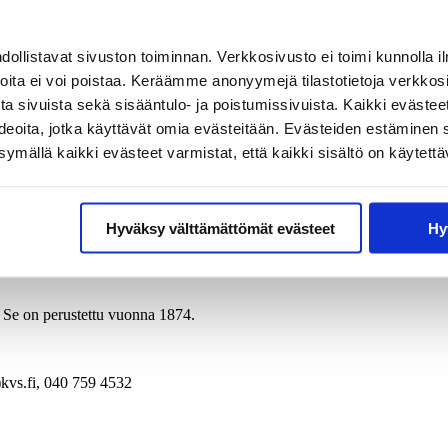
iistaton.
llistavat sivuston toiminnan. Verkkosivusto ei toimi kunnolla il
me peräänkuuluttaa sivistystä Euroopassa.
joita ei voi poistaa. Keräämme anonyymejä tilastotietoja verkko
een, jotta voisimme pitää huolta ympäristöstä ja toisistamme. Innolla 
a sivuista sekä sisääntulo- ja poistumissivuista. Kaikki evästee
ideoita, jotka käyttävät omia evästeitään. Evästeiden estäminen 
styskäsitystä ei tarvitse hylätä, mutta on mietittävä, onko se riittävä 
mällä kaikki evästeet varmistat, että kaikki sisältö on käytettä
misteleva johtava asiantuntija
Vesa-Matti Lahti
.
tään Erätauko-dialogimenetelmää.
Hyväksy välttämättömät evästeet
Hy
. Se on perustettu vuonna 1874.
)kvs.fi, 040 759 4532