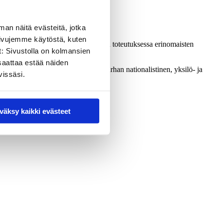
man näitä evästeitä, jotka
sivujemme käytöstä, kuten
olemme mukana tässä keskustelusarjan toteutuksessa erinomaisten
t: Sivustolla on kolmansien
saattaa estää näiden
nykyisessä maailmassa vai onko se turhan nationalistinen, yksilö- ja
vissäsi.
väksy kaikki evästeet