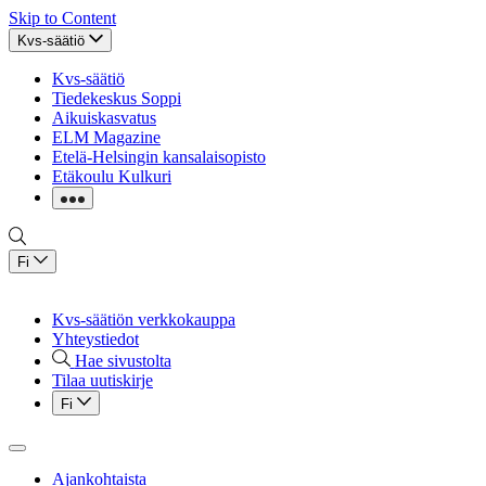
Skip to Content
Kvs-säätiö
Kvs-säätiö
Tiedekeskus Soppi
Aikuiskasvatus
ELM Magazine
Etelä-Helsingin kansalaisopisto
Etäkoulu Kulkuri
Fi
Kvs-säätiön verkkokauppa
Yhteystiedot
Hae sivustolta
Tilaa uutiskirje
Fi
Ajankohtaista