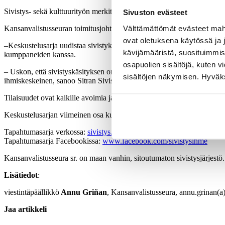
Sivistys- sekä kulttuurityön merkitys yhteiskuntamme rakentajana on k
Sivuston evästeet
Välttämättömät evästeet mahdo
Kansanvalistusseuran toimitusjohtaja
Lauri
Tuomi
sanoo, että aikam
ovat oletuksena käytössä ja 
–Keskustelusarja uudistaa sivistyksen kuuluvaksi meidän jokaisen ark
kävijämääristä, suosituimmist
kumppaneiden kanssa.
osapuolien sisältöjä, kuten v
– Uskon, että sivistyskäsityksen on muututtava ajan mukana. Vanhaa sivi
sisältöjen näkymisen. Hyväksy
ihmiskeskeinen, sanoo Sitran Sivistyksen uudet tehtävät -projektia val
Tilaisuudet ovat kaikille avoimia ja maksuttomia, ja niissä hyödynne
Keskustelusarjan viimeinen osa kuullaan joulukuussa 2019.
Tapahtumasarja verkossa:
sivistys.fi
Tapahtumasarja Facebookissa:
www.facebook.com/sivistysihme
Kansanvalistusseura sr. on maan vanhin, sitoutumaton sivistysjärjestö
Lisätiedot
:
viestintäpäällikkö
Annu
Griñan
, Kansanvalistusseura, annu.grinan(a
Jaa artikkeli