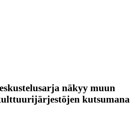
 keskustelusarja näkyy muun
kulttuurijärjestöjen kutsumana