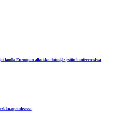
mijat koolla Euroopan aikuiskoulutusjärjestön konferenssissa
verkko-opetuksessa