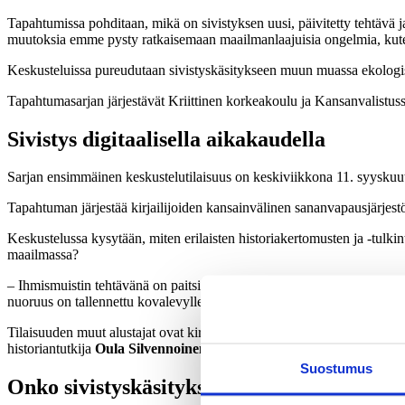
Tapahtumissa pohditaan, mikä on sivistyksen uusi, päivitetty tehtävä ja
muutoksia emme pysty ratkaisemaan maailmanlaajuisia ongelmia, kuten
Keskusteluissa pureudutaan sivistyskäsitykseen muun muassa ekologis
Tapahtumasarjan järjestävät Kriittinen korkeakoulu ja Kansanvalistu
Sivistys digitaalisella aikakaudella
Sarjan ensimmäinen keskustelutilaisuus on keskiviikkona 11. syyskuu
Tapahtuman järjestää
kirjailijoiden kansainvälinen sananvapausjärj
Keskustelussa kysytään, miten erilaisten historiakertomusten ja -tulk
maailmassa?
– Ihmismuistin tehtävänä on paitsi muistaa, myös rakentaa identiteetti
nuoruus on tallennettu kovalevylle, sanoo tapahtumassa puhuva kirjaili
Tilaisuuden muut alustajat ovat kirjailija, toimittaja ja valtiotieteen mai
historiantutkija
Oula Silvennoinen
.
Suostumus
Onko sivistyskäsityksemme liian nationali