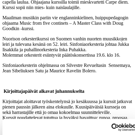
capella laulua. Ohjaajana kurssilla toimii mieskvartetti Carpe diem.
Kurssi sopii niin mies- kuin naislaulajille.
Maailman musiikin pariin vie englanninkielinen, huippupedagogin
ohjaama Music from five continets – A Master Class with Doug
Goodkin -kurssi.
Nuorison orkesterikurssi on Suomen vanhin nuorten muusikkojen
leiri ja tulevana kesänä on 52. leiri. Sinfoniaorkesteria johtaa Jukka
Iisakkila ja puhallinorkesteria Inka Puhakka.
Molemmat orkesterit esiintyvät päätöskonsertissa 19.6. klo 16.
Sinfoniaorkesterin ohjelmassa on Silvestre Revueltasin Sensemaya,
Jean Sibeliuksen Satu ja Maurice Ravelin Bolero.
Kirjoittajapäivät alkavat juhannukselta
Kirjoittajat aloittavat työskentelynsä jo kesäkuussa ja kurssit jatkuvat
pienen paussin jälkeen aina elokuulle. Kuusipäiväisiä kursseja on
sekä harrastajille että jo omaa kokoelmaa suunnitteleville.
Kurssit noudattelevat totuttua ja hyväksi havaittua: runoa, proosaa,
luovaa kirjoittamista, journalistista kirjoittamista, filosofista
kirjoittamista jne. Uutuuksina ovat mm. Kevyen ihmissuhdeproosan
paja sekä ”poikkitaiteellinen” sanoista kuviksi ja kuvista sanoiksi