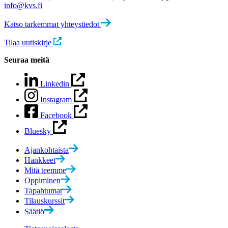
info@kvs.fi
Katso tarkemmat yhteystiedot
Tilaa uutiskirje
Seuraa meitä
Linkedin
Instagram
Facebook
Bluesky
Ajankohtaista
Hankkeet
Mitä teemme
Oppiminen
Tapahtumat
Tilauskurssit
Säätiö