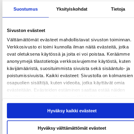
Suostumus
Yksityiskohdat
Tietoja
-kurssi.
Uuden Kirjan Päivät -kirjallisuustapahtuma järjestetään vasta 30.8. –
1.9.2013. Piritta Maavuoren juontamien päivien teemana on
Sivuston evästeet
”Unelmat”.
Välttämättömät evästeet mahdollistavat sivuston toiminnan.
Verkkosivusto ei toimi kunnolla ilman näitä evästeitä, jotka
ovat oletuksena käytössä ja joita ei voi poistaa. Keräämme
Kuvataidetta kesäkuusta elokuulle
anonyymejä tilastotietoja verkkosivujemme käytöstä, kuten
kävijämääristä, suosituimmista sivuista sekä sisääntulo- ja
Kuvataidekurssilaiset valtaavat opiston pihat ja lähiseudut kesäkuun
poistumissivuista. Kaikki evästeet: Sivustolla on kolmansien
lopusta elokuulle. Kesän kurssiohjelmassa on monipuolisesti
maalaamista ja piirtämistä eri välinein; aiheina ihminen, maisema tai
osapuolien sisältöjä, kuten videoita, jotka käyttävät omia
vaikkapa sanat. Lisäksi on tarjolla valokuvaa kesän valossa ja
evästeitään. Evästeiden estäminen saattaa estää näiden
akvarelleja retkeillen. Uutuuskursseista mainittakoon Itä-aasialainen
sisältöjen näkymisen. Hyväksymällä kaikki evästeet
ja kiinalainen tussimaalaus- ja piirustuskurssi. Kurssin kanssa
samaan aikaan järjestetään kiinan kielen kurssi joten yhteistä
varmistat, että kaikki sisältö on käytettävissäsi.
ohjelmaakin on luvassa. Kuuden päivän kurssit ovat tiiviitä
Hyväksy kaikki evästeet
kuvataiteen paketteja, mutta tarjolla on myös yleisön pyynnöstä
kahdeksan päivän pituisia kursseja.
Hyväksy välttämättömät evästeet
26.7. – 1.9. on yllättävä kutsunäyttely ”Pakko tehdä”, jossa taiteen