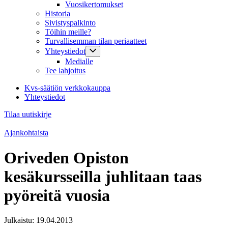
Vuosikertomukset
Historia
Sivistyspalkinto
Töihin meille?
Turvallisemman tilan periaatteet
Yhteystiedot
Medialle
Tee lahjoitus
Kvs-säätiön verkkokauppa
Yhteystiedot
Tilaa uutiskirje
Ajankohtaista
Oriveden Opiston
kesäkursseilla juhlitaan taas
pyöreitä vuosia
Julkaistu:
19.04.2013