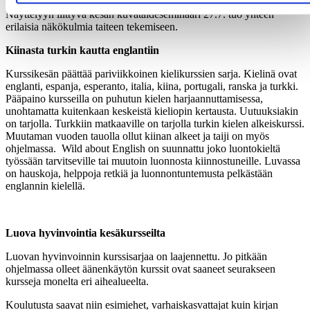
harrastajat, ITE- taiteilijat ja taiteen ammattilaiset kohtaavat toisensa.
Näyttelyyn liittyvä kesän kuvataideseminaari 27.7. tuo yhteen
erilaisia näkökulmia taiteen tekemiseen.
Kiinasta turkin kautta englantiin
Kurssikesän päättää pariviikkoinen kielikurssien sarja. Kielinä ovat
englanti, espanja, esperanto, italia, kiina, portugali, ranska ja turkki.
Pääpaino kursseilla on puhutun kielen harjaannuttamisessa,
unohtamatta kuitenkaan keskeistä kieliopin kertausta. Uutuuksiakin
on tarjolla. Turkkiin matkaaville on tarjolla turkin kielen alkeiskurssi.
Muutaman vuoden tauolla ollut kiinan alkeet ja taiji on myös
ohjelmassa. Wild about English on suunnattu joko luontokieltä
työssään tarvitseville tai muutoin luonnosta kiinnostuneille. Luvassa
on hauskoja, helppoja retkiä ja luonnontuntemusta pelkästään
englannin kielellä.
Luova hyvinvointia kesäkursseilta
Luovan hyvinvoinnin kurssisarjaa on laajennettu. Jo pitkään
ohjelmassa olleet äänenkäytön kurssit ovat saaneet seurakseen
kursseja monelta eri aihealueelta.
Koulutusta saavat niin esimiehet, varhaiskasvattajat kuin kirjan