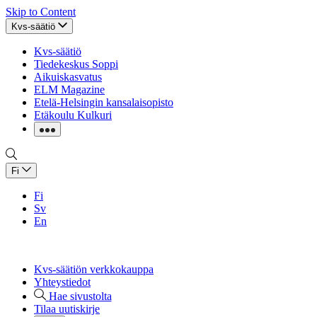
Skip to Content
Kvs-säätiö
Kvs-säätiö
Tiedekeskus Soppi
Aikuiskasvatus
ELM Magazine
Etelä-Helsingin kansalaisopisto
Etäkoulu Kulkuri
Fi
Fi
Sv
En
Kvs-säätiön verkkokauppa
Yhteystiedot
Hae sivustolta
Tilaa uutiskirje