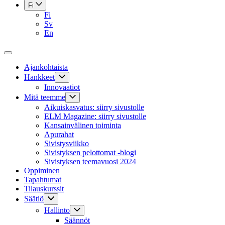
Fi
Fi
Sv
En
Ajankohtaista
Hankkeet
Innovaatiot
Mitä teemme
Aikuiskasvatus: siirry sivustolle
ELM Magazine: siirry sivustolle
Kansainvälinen toiminta
Apurahat
Sivistysviikko
Sivistyksen pelottomat -blogi
Sivistyksen teemavuosi 2024
Oppiminen
Tapahtumat
Tilauskurssit
Säätiö
Hallinto
Säännöt