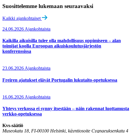
Suosittelemme lukemaan seuraavaksi
Kaikki ajankohtaiset
24.06.2026
Ajankohtaista
Kaikilla aikuisilla tulee olla mahdollisuus oppimiseen – alan
toimijat koolla Euroopan aikuiskoulutusjärjestön
konferenssissa
23.06.2026
Ajankohtaista
Freiren ajatukset elävät Portugalin lukutaito-opetuksessa
16.06.2026
Ajankohtaista
Yhteys verkossa ei synny itsestään – näin rakennat luottamusta
verkko-opetuksessa
Kvs-säätiö
Museokatu 18, FI-00100 Helsinki, käyntiosoite Cygnaeuksenkatu 4