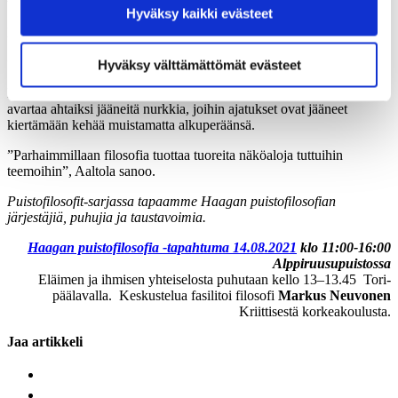
Hyväksy kaikki evästeet
Hyväksymällä kaikki evästeet varmistat, että kaikki
Matti Häyryn mielestä filosofiaa tarvitaan selventämään asioita.
sisältö on käytettävissäsi.
”Ja sotkemaan asioita. Saamaan kuulijat ajattelemaan.”
Hyväksy välttämättömät evästeet
Elisa Aaltolalle filosofia on ajatusten raivaamisen väline. Sillä voi
avartaa ahtaiksi jääneitä nurkkia, joihin ajatukset ovat jääneet
kiertämään kehää muistamatta alkuperäänsä.
”Parhaimmillaan filosofia tuottaa tuoreita näköaloja tuttuihin
teemoihin”, Aaltola sanoo.
Puistofilosofit-sarjassa tapaamme Haagan puistofilosofian
järjestäjiä, puhujia ja taustavoimia.
Haagan puistofilosofia -tapahtuma 14.08.2021
klo 11:00-16:00
Alppiruusupuistossa
Eläimen ja ihmisen yhteiselosta puhutaan kello 13–13.45 Tori-
päälavalla. Keskustelua fasilitoi filosofi
Markus Neuvonen
Kriittisestä korkeakoulusta.
Jaa artikkeli