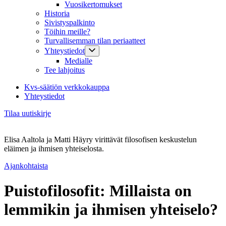
Vuosikertomukset
Historia
Sivistyspalkinto
Töihin meille?
Turvallisemman tilan periaatteet
Yhteystiedot
Medialle
Tee lahjoitus
Kvs-säätiön verkkokauppa
Yhteystiedot
Tilaa uutiskirje
Elisa Aaltola ja Matti Häyry virittävät filosofisen keskustelun
eläimen ja ihmisen yhteiselosta.
Ajankohtaista
Puistofilosofit: Millaista on
lemmikin ja ihmisen yhteiselo?