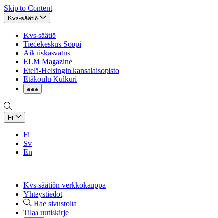
Skip to Content
Kvs-säätiö
Kvs-säätiö
Tiedekeskus Soppi
Aikuiskasvatus
ELM Magazine
Etelä-Helsingin kansalaisopisto
Etäkoulu Kulkuri
Fi
Fi
Sv
En
Kvs-säätiön verkkokauppa
Yhteystiedot
Hae sivustolta
Tilaa uutiskirje