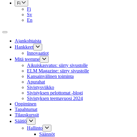
Fi
Fi
Sv
En
Ajankohtaista
Hankkeet
Innovaatiot
Mitä teemme
Aikuiskasvatus: siirry sivustolle
ELM Magazine: siirry sivustolle
Kansainvälinen toiminta
Apurahat
Sivistysviikko
Sivistyksen pelottomat -blogi
Sivistyksen teemavuosi 2024
Oppiminen
Tapahtumat
Tilauskurssit
Säätiö
Hallinto
Säännöt