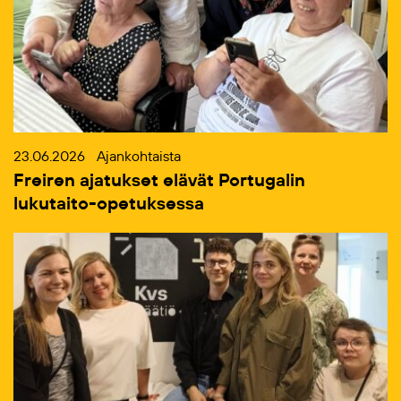
23.06.2026
Ajankohtaista
Freiren ajatukset elävät Portugalin
lukutaito-opetuksessa