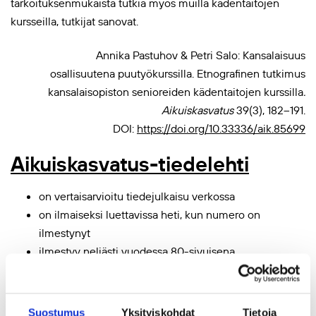
tarkoituksenmukaista tutkia myös muilla kädentaitojen
kursseilla, tutkijat sanovat.
Annika Pastuhov & Petri Salo: Kansalaisuus
osallisuutena puutyökurssilla. Etnografinen tutkimus
kansalaisopiston senioreiden kädentaitojen kurssilla
.
Aikuiskasvatus
39(3), 182–191.
DOI:
https://doi.org/10.33336/aik.85699
Aikuiskasvatus-tiedelehti
on vertaisarvioitu tiedejulkaisu verkossa
on ilmaiseksi luettavissa heti, kun numero on
ilmestynyt
ilmestyy neljästi vuodessa 80-sivuisena
tavoittaa laajan yleisön, joka ulottuu tutkijoita ja
aikuiskouluttajista kolmannen sektorin toimijoihin ja
päättäjiin
Suostumus
Yksityiskohdat
Tietoja