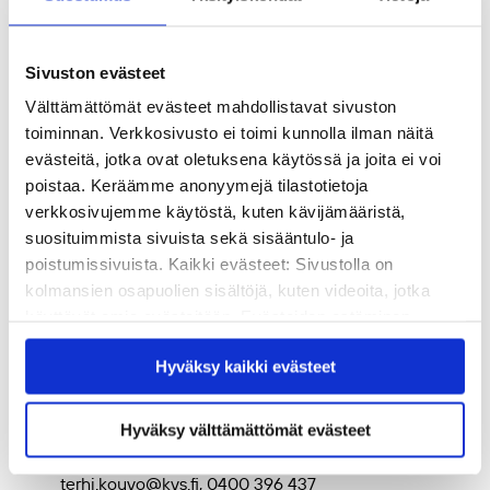
on
Kansanvalistusseuran
ja
Aikuiskasvatuksen
Tutkimusseuran
(ATS) yhteinen julkaisu
pitää yllä
verkkosivuja
, joilla voi lukea blogia, seurata
Sivuston evästeet
tieteenalaa ja perehtyä kirjoittajaohjeisiin
Välttämättömät evästeet mahdollistavat sivuston
on
Twitterissä
ja
Facebookissa
.
toiminnan. Verkkosivusto ei toimi kunnolla ilman näitä
julkaisee säännöllisin väliajoin
uutiskirjeen
.
evästeitä, jotka ovat oletuksena käytössä ja joita ei voi
Lehden aiempia numeroita voi ostaa
Booky-
poistaa. Keräämme anonyymejä tilastotietoja
verkkokaupasta
.
verkkosivujemme käytöstä, kuten kävijämääristä,
suosituimmista sivuista sekä sisääntulo- ja
Lue myös
poistumissivuista. Kaikki evästeet: Sivustolla on
kolmansien osapuolien sisältöjä, kuten videoita, jotka
käyttävät omia evästeitään. Evästeiden estäminen
Uraohjausosaamista tarvitaan jatkuvan oppimisen
saattaa estää näiden sisältöjen näkymisen.
uudistuksessa – Asiakastilanteet ovat yhä vaativampia
Hyväksy kaikki evästeet
Hyväksymällä kaikki evästeet varmistat, että kaikki
Lisätiedot
sisältö on käytettävissäsi.
Hyväksy välttämättömät evästeet
toimituspäällikkö
Terhi Kouvo
,
Aikuiskasvatus
,
terhi.kouvo@kvs.fi, 0400 396 437