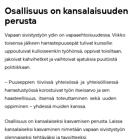
Osallisuus on kansalaisuuden
perusta
Vapaan sivistystyön ydin on vapaaehtoisuudessa. Viikko
toisensa jälkeen harrastepuusepät tulivat kurssille:
uppoutuivat kulloiseenkin työhönsä, oppivat toisiltaan,
jakoivat kahvihetket ja vaihtoivat ajatuksia puutöistä
politiikkaan.
– Puuseppien tiiviissä yhteisössä ja yhteisöllisessä
harrastustyössä korostuivat työn itseisarvo ja sen
haasteellisuus, itsensä toteuttaminen sekä uuden
oppiminen – yhdessä muiden kanssa.
Osallisuus on kansalaiseksi kasvamisen perusta. Laissa
kansalaiseksi kasvaminen nimetään vapaan sivistystyön
olennaiseksi tehtäväksi ja tavoitteeksi.