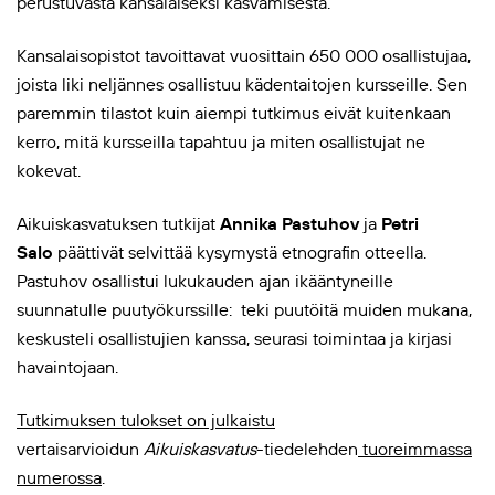
perustuvasta kansalaiseksi kasvamisesta.
Kansalaisopistot tavoittavat vuosittain 650 000 osallistujaa,
joista liki neljännes osallistuu kädentaitojen kursseille. Sen
paremmin tilastot kuin aiempi tutkimus eivät kuitenkaan
kerro, mitä kursseilla tapahtuu ja miten osallistujat ne
kokevat.
Aikuiskasvatuksen tutkijat
Annika Pastuhov
ja
Petri
Salo
päättivät selvittää kysymystä etnografin otteella.
Pastuhov osallistui lukukauden ajan ikääntyneille
suunnatulle puutyökurssille: teki puutöitä muiden mukana,
keskusteli osallistujien kanssa, seurasi toimintaa ja kirjasi
havaintojaan.
Tutkimuksen tulokset on julkaistu
vertaisarvioidun
Aikuiskasvatus
-tiedelehden
tuoreimmassa
numerossa
.