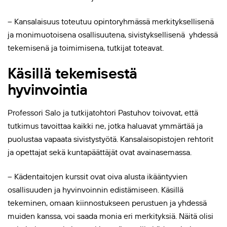
– Kansalaisuus toteutuu opintoryhmässä merkityksellisenä
ja monimuotoisena osallisuutena, sivistyksellisenä yhdessä
tekemisenä ja toimimisena, tutkijat toteavat.
Käsillä tekemisestä
hyvinvointia
Professori Salo ja tutkijatohtori Pastuhov toivovat, että
tutkimus tavoittaa kaikki ne, jotka haluavat ymmärtää ja
puolustaa vapaata sivistystyötä. Kansalaisopistojen rehtorit
ja opettajat sekä kuntapäättäjät ovat avainasemassa.
– Kädentaitojen kurssit ovat oiva alusta ikääntyvien
osallisuuden ja hyvinvoinnin edistämiseen. Käsillä
tekeminen, omaan kiinnostukseen perustuen ja yhdessä
muiden kanssa, voi saada monia eri merkityksiä. Näitä olisi