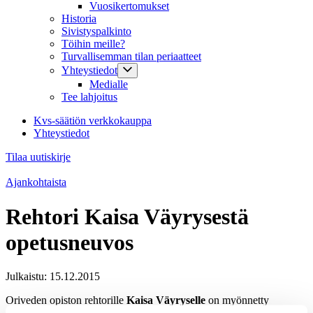
Vuosikertomukset
Historia
Sivistyspalkinto
Töihin meille?
Turvallisemman tilan periaatteet
Yhteystiedot
Medialle
Tee lahjoitus
Kvs-säätiön verkkokauppa
Yhteystiedot
Tilaa uutiskirje
Ajankohtaista
Rehtori Kaisa Väyrysestä
opetusneuvos
Julkaistu:
15.12.2015
Oriveden opiston rehtorille
Kaisa Väyryselle
on myönnetty
opetusneuvoksen arvonimi. Tasavallan presidentti on myöntänyt