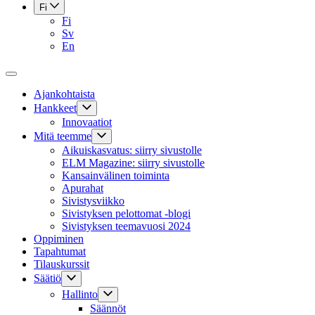
Fi
Fi
Sv
En
Ajankohtaista
Hankkeet
Innovaatiot
Mitä teemme
Aikuiskasvatus: siirry sivustolle
ELM Magazine: siirry sivustolle
Kansainvälinen toiminta
Apurahat
Sivistysviikko
Sivistyksen pelottomat -blogi
Sivistyksen teemavuosi 2024
Oppiminen
Tapahtumat
Tilauskurssit
Säätiö
Hallinto
Säännöt