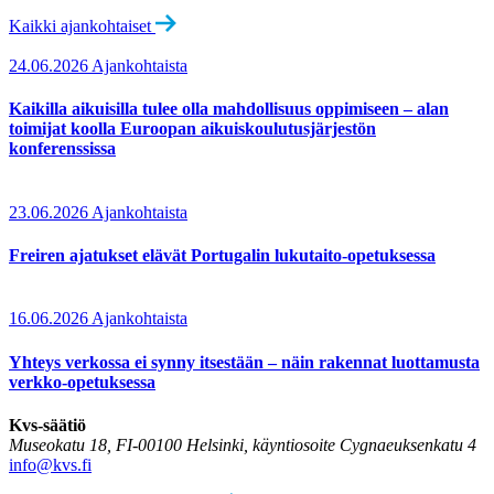
Kaikki ajankohtaiset
24.06.2026
Ajankohtaista
Kaikilla aikuisilla tulee olla mahdollisuus oppimiseen – alan
toimijat koolla Euroopan aikuiskoulutusjärjestön
konferenssissa
23.06.2026
Ajankohtaista
Freiren ajatukset elävät Portugalin lukutaito-opetuksessa
16.06.2026
Ajankohtaista
Yhteys verkossa ei synny itsestään – näin rakennat luottamusta
verkko-opetuksessa
Kvs-säätiö
Museokatu 18, FI-00100 Helsinki, käyntiosoite Cygnaeuksenkatu 4
info@kvs.fi