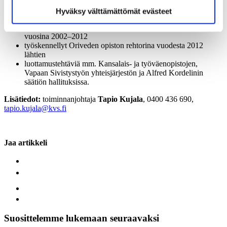
syntynyt vuonna 1952 Kiuruvedellä
Hyväksy välttämättömät evästeet
koulutukseltaan kasvatustieteiden maisteri
työskennellyt Vantaan aikuisopiston johtavana rehtorina
vuosina 2002–2012
työskennellyt Oriveden opiston rehtorina vuodesta 2012
lähtien
luottamustehtäviä mm. Kansalais- ja työväenopistojen,
Vapaan Sivistystyön yhteisjärjestön ja Alfred Kordelinin
säätiön hallituksissa.
Lisätiedot:
toiminnanjohtaja
Tapio Kujala
, 0400 436 690,
tapio.kujala@kvs.fi
Jaa artikkeli
Suosittelemme lukemaan seuraavaksi