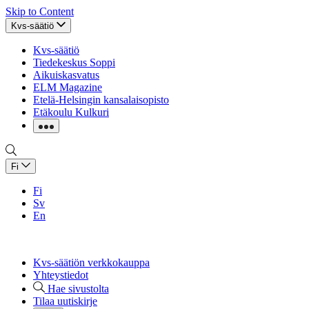
Skip to Content
Kvs-säätiö
Kvs-säätiö
Tiedekeskus Soppi
Aikuiskasvatus
ELM Magazine
Etelä-Helsingin kansalaisopisto
Etäkoulu Kulkuri
Fi
Fi
Sv
En
Kvs-säätiön verkkokauppa
Yhteystiedot
Hae sivustolta
Tilaa uutiskirje