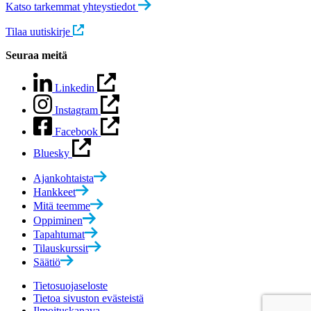
Katso tarkemmat yhteystiedot
Tilaa uutiskirje
Seuraa meitä
Linkedin
Instagram
Facebook
Bluesky
Ajankohtaista
Hankkeet
Mitä teemme
Oppiminen
Tapahtumat
Tilauskurssit
Säätiö
Tietosuojaseloste
Tietoa sivuston evästeistä
Ilmoituskanava