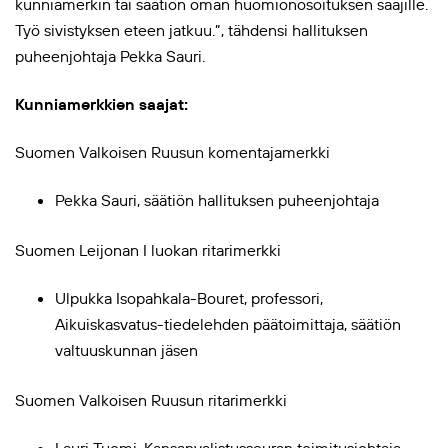
kunniamerkin tai säätiön oman huomionosoituksen saajille.
Työ sivistyksen eteen jatkuu.”, tähdensi hallituksen
puheenjohtaja Pekka Sauri.
Kunniamerkkien saajat:
Suomen Valkoisen Ruusun komentajamerkki
Pekka Sauri, säätiön hallituksen puheenjohtaja
Suomen Leijonan I luokan ritarimerkki
Ulpukka Isopahkala-Bouret, professori,
Aikuiskasvatus-tiedelehden päätoimittaja, säätiön
valtuuskunnan jäsen
Suomen Valkoisen Ruusun ritarimerkki
Lauri Tuomi, Kansanvalistusseuran toimitusjohtaja,