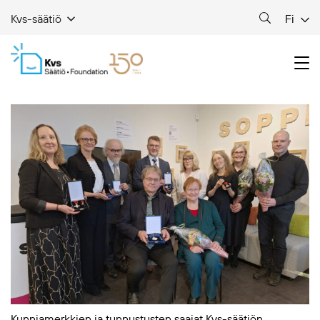
Fi
Kvs-säätiö
Kunniamerkkien ja tunnustusten saajat Kvs-säätiön