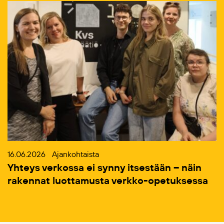
16.06.2026
Ajankohtaista
Yhteys verkossa ei synny itsestään – näin
rakennat luottamusta verkko-opetuksessa