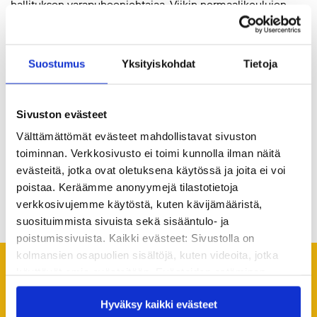
hallituksen varapuheenjohtajaa, Viikin normaalikoulujen
johtava rehtori Tapio Lahteroa, säätiön valtuuskunnan
pitkäaikaista jäsentä, Suomi-Seuran toiminnanjohtaja Tina
Strandbergia sekä säätiön johtoryhmän jäsentä, talous- ja
Suostumus
Yksityiskohdat
Tietoja
hallintopäällikkö Päivi Pirkkalaista.
Lisätiedot:
Toimitusjohtaja Lauri Tuomi, Kvs-säätiö,
Sivuston evästeet
lauri.tuomi(a)kvs.fi, 050 47 69 977
Välttämättömät evästeet mahdollistavat sivuston
toiminnan. Verkkosivusto ei toimi kunnolla ilman näitä
evästeitä, jotka ovat oletuksena käytössä ja joita ei voi
poistaa. Keräämme anonyymejä tilastotietoja
Jaa artikkeli
verkkosivujemme käytöstä, kuten kävijämääristä,
suosituimmista sivuista sekä sisääntulo- ja
poistumissivuista. Kaikki evästeet: Sivustolla on
kolmansien osapuolien sisältöjä, kuten videoita, jotka
käyttävät omia evästeitään. Evästeiden estäminen
Suosittelemme lukemaan
saattaa estää näiden sisältöjen näkymisen.
seuraavaksi
Hyväksy kaikki evästeet
Hyväksymällä kaikki evästeet varmistat, että kaikki