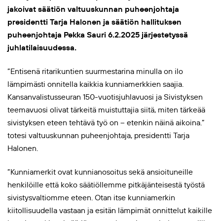
jakoivat säätiön valtuuskunnan puheenjohtaja
presidentti Tarja Halonen ja säätiön hallituksen
puheenjohtaja Pekka Sauri 6.2.2025 järjestetyssä
juhlatilaisuudessa.
”Entisenä ritarikuntien suurmestarina minulla on ilo
lämpimästi onnitella kaikkia kunniamerkkien saajia.
Kansanvalistusseuran 150-vuotisjuhlavuosi ja Sivistyksen
teemavuosi olivat tärkeitä muistuttajia siitä, miten tärkeää
sivistyksen eteen tehtävä työ on – etenkin näinä aikoina.”
totesi valtuuskunnan puheenjohtaja, presidentti Tarja
Halonen.
”Kunniamerkit ovat kunnianosoitus sekä ansioituneille
henkilöille että koko säätiöllemme pitkäjänteisestä työstä
sivistysvaltiomme eteen. Otan itse kunniamerkin
kiitollisuudella vastaan ja esitän lämpimät onnittelut kaikille