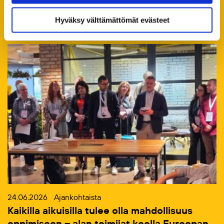
sisältö on käytettävissäsi.
Kaikki ajankohtaiset
Hyväksy välttämättömät evästeet
24.06.2026
Ajankohtaista
Kaikilla aikuisilla tulee olla mahdollisuus
oppimiseen – alan toimijat koolla Euroopan