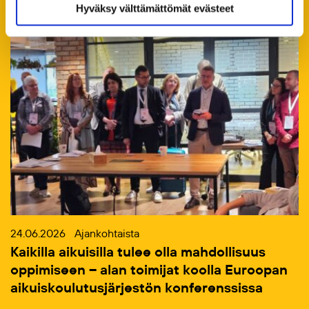
Hyväksy välttämättömät evästeet
24.06.2026
Ajankohtaista
Kaikilla aikuisilla tulee olla mahdollisuus
oppimiseen – alan toimijat koolla Euroopan
aikuiskoulutusjärjestön konferenssissa