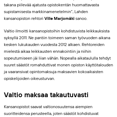
takana piilevää ajatusta opistokentän huomattavasta
supistamisesta markkinamenetelmin”, Lahden
kansanopiston rehtori
Ville Marjomäki
sanoo.
Valtio ilmoitti kansanopistoihin kohdistuvista leikkauksista
syksyllä 2011. Ne pantiin toimeen saman työvuoden aikana
kesken lukukauden vuodesta 2012 alkaen. Rehtoreiden
mielestä aikaa leikkausten ennakointiin ja niihin
sopeutumiseen jäi liian vähän. Nopealla aikataululla tehdyt
suuret säästöt romahduttivat monen opiston käyttötalouden
ja vaaransivat opintomaksuja maksavien kokoaikaisten
opiskelijoiden oikeusturvan.
Valtio maksaa takautuvasti
Kansanopistot saavat valtionosuutensa aiempien
suoritteidensa perusteella, joten säästöt kohdistuvat