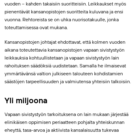
vuoden – kahden takaisiin suoritteisiin. Leikkaukset myös
pienentävät kansanopistojen suoritteita kuluvana ja ensi
vuonna. Rehtoreista se on uhka nuorisotakuulle, jonka
toteuttamisessa ovat mukana.
Kansanopistojen johtajat ehdottavat, että kolmen vuoden
aikana toteutettavia kansanopistojen vapaan sivistystyön
leikkauksia kohtuullistetaan ja vapaan sivistystyön lain
rahoituksen säädöksiä uudistetaan. Samalla he ilmaisevat
ymmärtävänsä valtion julkiseen talouteen kohdistamien
säästöjen tarpeellisuuden ja valmiutensa yhteisiin talkoisiin.
Yli miljoona
Vapaan sivistystyön tarkoituksena on lain mukaan järjestää
elinikäisen oppimisen periaatteen pohjalta yhteiskunnan
eheyttä, tasa-arvoa ja aktiivista kansalaisuutta tukevaa