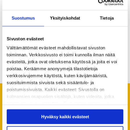
Ojakangas
, Murikka-opisto, puh. 040 5066 582.
rehtori
Kaisa Väyrynen
, Oriveden opisto, puh. 0500
Suostumus
Yksityiskohdat
Tietoja
834 929.
Sivuston evästeet
Välttämättömät evästeet mahdollistavat sivuston
toiminnan. Verkkosivusto ei toimi kunnolla ilman näitä
evästeitä, jotka ovat oletuksena käytössä ja joita ei voi
Jaa artikkeli
poistaa. Keräämme anonyymejä tilastotietoja
verkkosivujemme käytöstä, kuten kävijämääristä,
suosituimmista sivuista sekä sisääntulo- ja
poistumissivuista. Kaikki evästeet: Sivustolla on
kolmansien osapuolien sisältöjä, kuten videoita, jotka
Suosittelemme lukemaan
käyttävät omia evästeitään. Evästeiden estäminen
seuraavaksi
saattaa estää näiden sisältöjen näkymisen.
Hyväksy kaikki evästeet
Hyväksymällä kaikki evästeet varmistat, että kaikki
Kaikki ajankohtaiset
sisältö on käytettävissäsi.