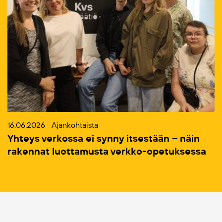
16.06.2026
Ajankohtaista
Yhteys verkossa ei synny itsestään – näin
rakennat luottamusta verkko-opetuksessa