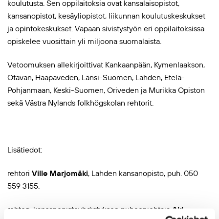
koulutusta. Sen oppilaitoksia ovat kansalaisopistot,
kansanopistot, kesäyliopistot, liikunnan koulutuskeskukset
ja opintokeskukset. Vapaan sivistystyön eri oppilaitoksissa
opiskelee vuosittain yli miljoona suomalaista.
Vetoomuksen allekirjoittivat Kankaanpään, Kymenlaakson,
Otavan, Haapaveden, Länsi-Suomen, Lahden, Etelä-
Pohjanmaan, Keski-Suomen, Oriveden ja Murikka Opiston
sekä Västra Nylands folkhögskolan rehtorit.
Lisätiedot:
rehtori
Ville Marjomäki
, Lahden kansanopisto, puh. 050
559 3155.
rehtori, kansanopistoyhdistyksen puheenjohtaja
Aki