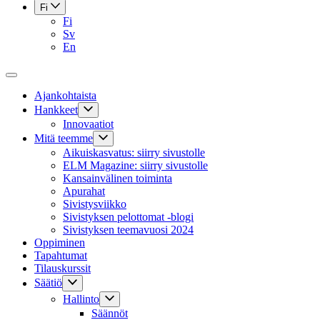
Fi
Fi
Sv
En
Ajankohtaista
Hankkeet
Innovaatiot
Mitä teemme
Aikuiskasvatus: siirry sivustolle
ELM Magazine: siirry sivustolle
Kansainvälinen toiminta
Apurahat
Sivistysviikko
Sivistyksen pelottomat -blogi
Sivistyksen teemavuosi 2024
Oppiminen
Tapahtumat
Tilauskurssit
Säätiö
Hallinto
Säännöt