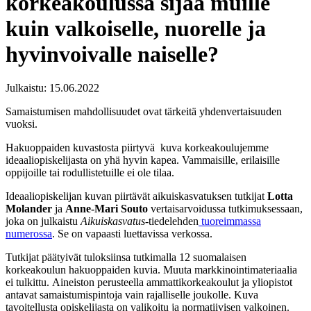
korkeakoulussa sijaa muille
kuin valkoiselle, nuorelle ja
hyvinvoivalle naiselle?
Julkaistu:
15.06.2022
Samaistumisen mahdollisuudet ovat tärkeitä yhdenvertaisuuden
vuoksi.
Hakuoppaiden kuvastosta piirtyvä kuva korkeakoulujemme
ideaaliopiskelijasta on yhä hyvin kapea. Vammaisille, erilaisille
oppijoille tai rodullistetuille ei ole tilaa.
Ideaaliopiskelijan kuvan piirtävät aikuiskasvatuksen tutkijat
Lotta
Molander
ja
Anne-Mari Souto
vertaisarvoidussa tutkimuksessaan,
joka on julkaistu
Aikuiskasvatus
-tiedelehden
tuoreimmassa
numerossa
. Se on vapaasti luettavissa verkossa.
Tutkijat päätyivät tuloksiinsa tutkimalla 12 suomalaisen
korkeakoulun hakuoppaiden kuvia. Muuta markkinointimateriaalia
ei tulkittu. Aineiston perusteella ammattikorkeakoulut ja yliopistot
antavat samaistumispintoja vain rajalliselle joukolle. Kuva
tavoitellusta opiskelijasta on valikoitu ja normatiivisen valkoinen.