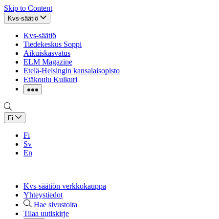
Skip to Content
Kvs-säätiö
Kvs-säätiö
Tiedekeskus Soppi
Aikuiskasvatus
ELM Magazine
Etelä-Helsingin kansalaisopisto
Etäkoulu Kulkuri
Fi
Fi
Sv
En
Kvs-säätiön verkkokauppa
Yhteystiedot
Hae sivustolta
Tilaa uutiskirje