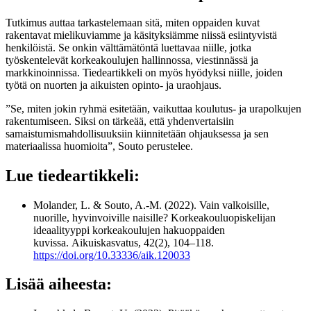
Tutkimus auttaa tarkastelemaan sitä, miten oppaiden kuvat
rakentavat mielikuviamme ja käsityksiämme niissä esiintyvistä
henkilöistä. Se onkin välttämätöntä luettavaa niille, jotka
työskentelevät korkeakoulujen hallinnossa, viestinnässä ja
markkinoinnissa. Tiedeartikkeli on myös hyödyksi niille, joiden
työtä on nuorten ja aikuisten opinto- ja uraohjaus.
”Se, miten jokin ryhmä esitetään, vaikuttaa koulutus- ja urapolkujen
rakentumiseen. Siksi on tärkeää, että yhdenvertaisiin
samaistumismahdollisuuksiin kiinnitetään ohjauksessa ja sen
materiaalissa huomioita”, Souto perustelee.
Lue tiedeartikkeli:
Molander, L. & Souto, A.-M. (2022). Vain valkoisille,
nuorille, hyvinvoiville naisille? Korkeakouluopiskelijan
ideaalityyppi korkeakoulujen hakuoppaiden
kuvissa. Aikuiskasvatus, 42(2), 104–118.
https://doi.org/10.33336/aik.120033
Lisää aiheesta: