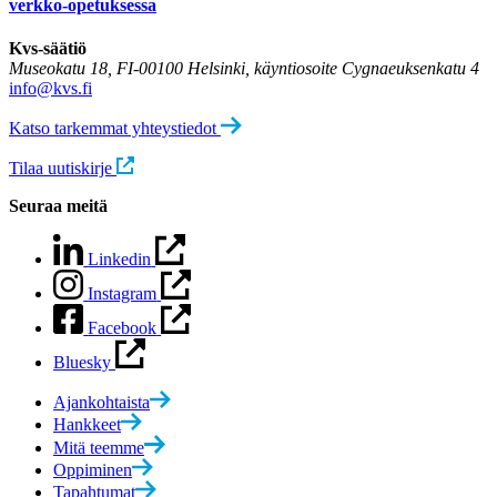
verkko-opetuksessa
Kvs-säätiö
Museokatu 18, FI-00100 Helsinki, käyntiosoite Cygnaeuksenkatu 4
info@kvs.fi
Katso tarkemmat yhteystiedot
Tilaa uutiskirje
Seuraa meitä
Linkedin
Instagram
Facebook
Bluesky
Ajankohtaista
Hankkeet
Mitä teemme
Oppiminen
Tapahtumat