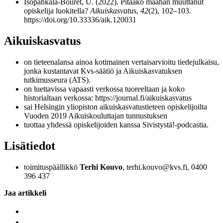
Isopahkala-Bouret, U. (2022). Pitääkö maahan muuttanut
opiskelija luokitella?
Aikuiskasvatus
,
42
(2), 102–103.
https://doi.org/10.33336/aik.120031
Aikuiskasvatus
on tieteenalansa ainoa kotimainen vertaisarvioitu tiedejulkaisu,
jonka kustantavat Kvs-säätiö ja Aikuiskasvatuksen
tutkimusseura (ATS).
on luettavissa vapaasti verkossa tuoreeltaan ja koko
historialtaan verkossa: https://journal.fi/aikuiskasvatus
sai Helsingin yliopiston aikuiskasvatustieteen opiskelijoilta
Vuoden 2019 Aikuiskouluttajan tunnustuksen
tuottaa yhdessä opiskelijoiden kanssa Sivistystä!-podcastia.
Lisätiedot
toimituspäällikkö
Terhi Kouvo
, terhi.kouvo@kvs.fi, 0400
396 437
Jaa artikkeli