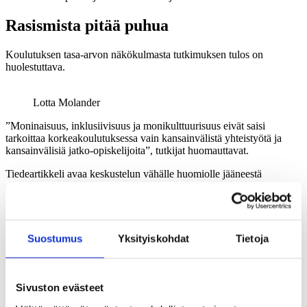
Rasismista pitää puhua
Koulutuksen tasa-arvon näkökulmasta tutkimuksen tulos on
huolestuttava.
Lotta Molander
”Moninaisuus, inklusiivisuus ja monikulttuurisuus eivät saisi
tarkoittaa korkeakoulutuksessa vain kansainvälistä yhteistyötä ja
kansainvälisiä jatko-opiskelijoita”, tutkijat huomauttavat.
Tiedeartikkeli avaa keskustelun vähälle huomiolle jääneestä
aiheesta: rasismista ja valkoisesta normatiivisuudesta
korkeakoulutuksessa. Rasismia ovat nostaneet esiin lähinnä
opiskelijajärjestöt.
Rodullistettuja opiskelijoita kuvattiin enemmän
Suostumus
Yksityiskohdat
Tietoja
ammattikorkeakoulujen kuin yliopistojen oppaissa, tosin kuvitus
painottui aasialaistaustaisten kuviin. Kansallisiin vähemmistöihin,
kuten saamelaisiin tai romaneihin, viittaavat ulkoiset symbolit ja
vaatteet eivät kuvissa näkyneet.
Sivuston evästeet