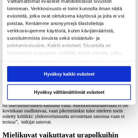
Välttämättömät evästeet mahdollistavat sivuston
Hallituksen saavutettavuussuunnitelma
toiminnan. Verkkosivusto ei toimi kunnolla ilman näitä
raivaa esteitä
evästeitä, jotka ovat oletuksena käytössä ja joita ei voi
poistaa. Keräämme anonyymejä tilastotietoja
Anne-Mari Souto
verkkosivujemme käytöstä, kuten kävijämääristä,
suosituimmista sivuista sekä sisääntulo- ja
Pääministeri
Sanna Marinin
(sd.) hallitus lanseerasi kesällä 2021
poistumissivuista. Kaikki evästeet: Sivustolla on
korkeakoulutuksen
saavutettavuussuunnitelman
. Se raivaa tasa-
arvon ja yhdenvertaisuuden toteutumisen esteitä ja ongelmia
kolmansien osapuolien sisältöjä, kuten videoita, jotka
korkeakoulutuksessa vähemmistöihin kuuluvilta, kuten
käyttävät omia evästeitään. Evästeiden estäminen
maahanmuuttajilta, vammaisilta tai romaneilta.
saattaa estää näiden sisältöjen näkymisen.
Lotta Molander ja Anne-Mari Souto osoittavat, että työsarkaa riittää
Hyväksy kaikki evästeet
Hyväksymällä kaikki evästeet varmistat, että kaikki
yhä. Kun opiskelijajoukko on tulevaisuudessa yhä moninaisempi, on
sisältö on käytettävissäsi.
kysyttävä, sulkevatko korkeakoulut markkinoinnillaan jonkin
ryhmän ulos.
Hyväksy välttämättömät evästeet
”Sillä, miten ja kenen kasvoilla korkeakoulut markkinoivat itseään,
on saavutettavuuden kannalta väliä. Markkinointimateriaali ei ole
kovinkaan osallistavaa, vaan pikemminkin tulee mieleen usein
esitetty kritiikki: yhdenvertaisuutta arvostetaan sanoissa vaan ei
teoissa”, tutkijat sanovat.
Mielikuvat vaikuttavat urapolkuihin