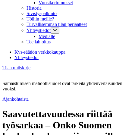
Vuosikertomukset
Historia
Sivistyspalkinto
Töihin meille?
Turvallisemman tilan periaatteet
Yhteystiedot
Medialle
Tee lahjoitus
Kvs-säätiön verkkokauppa
Yhteystiedot
Tilaa uutiskirje
Samaistumisen mahdollisuudet ovat tärkeitä yhdenvertaisuuden
vuoksi.
Ajankohtaista
Saavutettavuudessa riittää
työsarkaa – Onko Suomen