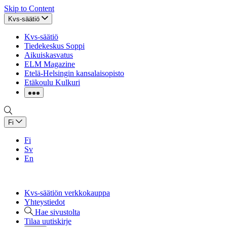
Skip to Content
Kvs-säätiö
Kvs-säätiö
Tiedekeskus Soppi
Aikuiskasvatus
ELM Magazine
Etelä-Helsingin kansalaisopisto
Etäkoulu Kulkuri
Fi
Fi
Sv
En
Kvs-säätiön verkkokauppa
Yhteystiedot
Hae sivustolta
Tilaa uutiskirje