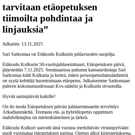
tarvitaan etäopetuksen
tiimoilta pohdintaa ja
linjauksia”
Julkaistu:
13.11.2025
Sari Sarkomaa on Etäkoulu Kulkurin juhlavuoden suojelija.
Etäkoulu Kulkurin 50-vuotisjuhlaseminaari, Etäopetuksen päivä,
järjestettiin 7.11.2025. Seminaarissa puhunut kansanedustaja Sari
Sarkomaa kiitti Kulkuria ja kertoi, miten perusopetuslainsäädäntöä
on syytä kehittää huomioimaan etäopetus. Julkaisemme Sarkomaan
puheen kokonaisuudessaan Kvs-säätiön ja Kulkurin sivustoilla.
Hyvää aamupäivää kaikille!
On ilo tuoda Etäopetuksen päivän juhlaseminaariin tervehdys
Arkadianmäeltä. Teemana etä- ja hybridiopetus oppimisen
mahdollistajina on mielenkiintoinen ja tärkeä.
Etäkoulu Kulkuri saavutti tänä vuonna merkittävän virstanpylvään:
puoli vuosisataa etäopetuksen parissa. Opetus alkoi kirjeopetuksena.