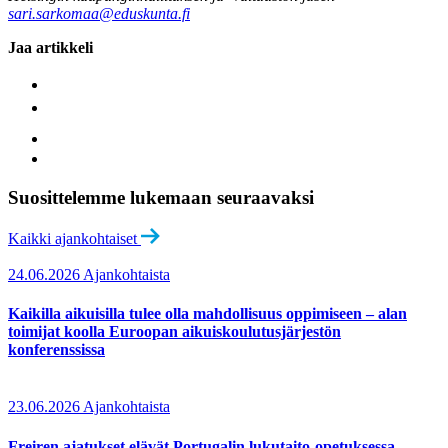
sari.sarkomaa@eduskunta.fi
Jaa artikkeli
Suosittelemme lukemaan seuraavaksi
Kaikki ajankohtaiset
24.06.2026
Ajankohtaista
Kaikilla aikuisilla tulee olla mahdollisuus oppimiseen – alan
toimijat koolla Euroopan aikuiskoulutusjärjestön
konferenssissa
23.06.2026
Ajankohtaista
Freiren ajatukset elävät Portugalin lukutaito-opetuksessa