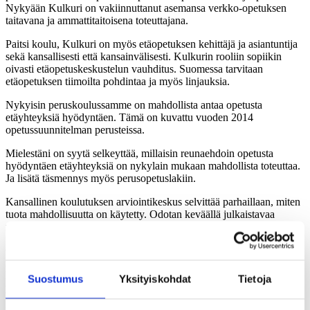
Nykyään Kulkuri on vakiinnuttanut asemansa verkko-opetuksen
taitavana ja ammattitaitoisena toteuttajana.
Paitsi koulu, Kulkuri on myös etäopetuksen kehittäjä ja asiantuntija
sekä kansallisesti että kansainvälisesti. Kulkurin rooliin sopiikin
oivasti etäopetuskeskustelun vauhditus. Suomessa tarvitaan
etäopetuksen tiimoilta pohdintaa ja myös linjauksia.
Nykyisin peruskoulussamme on mahdollista antaa opetusta
etäyhteyksiä hyödyntäen. Tämä on kuvattu vuoden 2014
opetussuunnitelman perusteissa.
Mielestäni on syytä selkeyttää, millaisin reunaehdoin opetusta
hyödyntäen etäyhteyksiä on nykylain mukaan mahdollista toteuttaa.
Ja lisätä täsmennys myös perusopetuslakiin.
Kansallinen koulutuksen arviointikeskus selvittää parhaillaan, miten
tuota mahdollisuutta on käytetty. Odotan keväällä julkaistavaa
raporttia mielenkiinnolla.
Opetuksen antaminen etäyhteyksiä hyödyntämällä on jo nyt hyvä
mahdollisuus kaikkien koulujen yhteistyöhön ja esimerkiksi
harvinaisempien kielten ja oman uskonnon opetukseen. Tätä
Suostumus
Yksityiskohdat
Tietoja
yhteistyötä pitäisi tukea valtakunnallisella tasolla.