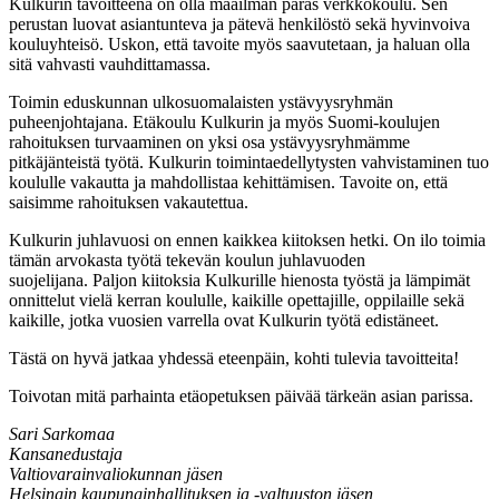
Kulkurin tavoitteena on olla maailman paras verkkokoulu. Sen
perustan luovat asiantunteva ja pätevä henkilöstö sekä hyvinvoiva
kouluyhteisö. Uskon, että tavoite myös saavutetaan, ja haluan olla
sitä vahvasti vauhdittamassa.
Toimin eduskunnan ulkosuomalaisten ystävyysryhmän
puheenjohtajana. Etäkoulu Kulkurin ja myös Suomi-koulujen
rahoituksen turvaaminen on yksi osa ystävyysryhmämme
pitkäjänteistä työtä. Kulkurin toimintaedellytysten vahvistaminen tuo
koululle vakautta ja mahdollistaa kehittämisen. Tavoite on, että
saisimme rahoituksen vakautettua.
Kulkurin juhlavuosi on ennen kaikkea kiitoksen hetki. On ilo toimia
tämän arvokasta työtä tekevän koulun juhlavuoden
suojelijana. Paljon kiitoksia Kulkurille hienosta työstä ja lämpimät
onnittelut vielä kerran koululle, kaikille opettajille, oppilaille sekä
kaikille, jotka vuosien varrella ovat Kulkurin työtä edistäneet.
Tästä on hyvä jatkaa yhdessä eteenpäin, kohti tulevia tavoitteita!
Toivotan mitä parhainta etäopetuksen päivää tärkeän asian parissa.
Sari Sarkomaa
Kansanedustaja
Valtiovarainvaliokunnan jäsen
Helsingin kaupunginhallituksen ja -valtuuston jäsen