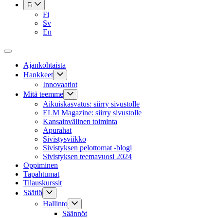
Fi
Fi
Sv
En
Ajankohtaista
Hankkeet
Innovaatiot
Mitä teemme
Aikuiskasvatus: siirry sivustolle
ELM Magazine: siirry sivustolle
Kansainvälinen toiminta
Apurahat
Sivistysviikko
Sivistyksen pelottomat -blogi
Sivistyksen teemavuosi 2024
Oppiminen
Tapahtumat
Tilauskurssit
Säätiö
Hallinto
Säännöt