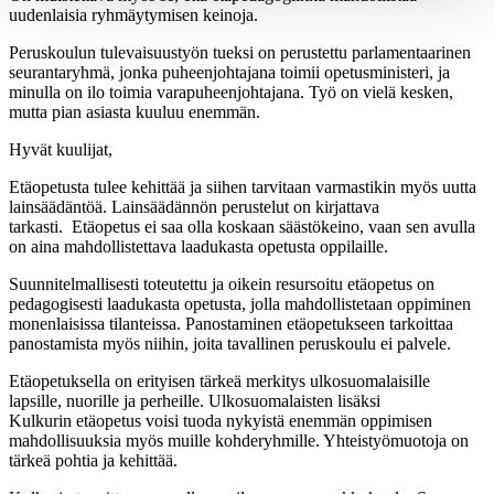
uudenlaisia ryhmäytymisen keinoja.
Peruskoulun tulevaisuustyön tueksi on perustettu parlamentaarinen
seurantaryhmä, jonka puheenjohtajana toimii opetusministeri, ja
minulla on ilo toimia varapuheenjohtajana. Työ on vielä kesken,
mutta pian asiasta kuuluu enemmän.
Hyvät kuulijat,
Etäopetusta tulee kehittää ja siihen tarvitaan varmastikin myös uutta
lainsäädäntöä. Lainsäädännön perustelut on kirjattava
tarkasti. Etäopetus ei saa olla koskaan säästökeino, vaan sen avulla
on aina mahdollistettava laadukasta opetusta oppilaille.
Suunnitelmallisesti toteutettu ja oikein resursoitu etäopetus on
pedagogisesti laadukasta opetusta, jolla mahdollistetaan oppiminen
monenlaisissa tilanteissa. Panostaminen etäopetukseen tarkoittaa
panostamista myös niihin, joita tavallinen peruskoulu ei palvele.
Etäopetuksella on erityisen tärkeä merkitys ulkosuomalaisille
lapsille, nuorille ja perheille. Ulkosuomalaisten lisäksi
Kulkurin etäopetus voisi tuoda nykyistä enemmän oppimisen
mahdollisuuksia myös muille kohderyhmille. Yhteistyömuotoja on
tärkeä pohtia ja kehittää.