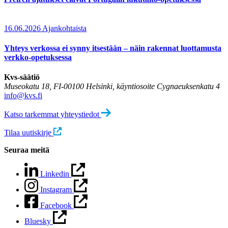
16.06.2026
Ajankohtaista
Yhteys verkossa ei synny itsestään – näin rakennat luottamusta
verkko-opetuksessa
Kvs-säätiö
Museokatu 18, FI-00100 Helsinki, käyntiosoite Cygnaeuksenkatu 4
info@kvs.fi
Katso tarkemmat yhteystiedot
Tilaa uutiskirje
Seuraa meitä
Linkedin
Instagram
Facebook
Bluesky