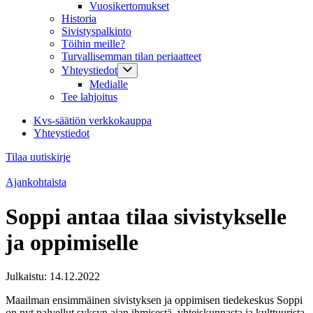
Vuosikertomukset
Historia
Sivistyspalkinto
Töihin meille?
Turvallisemman tilan periaatteet
Yhteystiedot
Medialle
Tee lahjoitus
Kvs-säätiön verkkokauppa
Yhteystiedot
Tilaa uutiskirje
Ajankohtaista
Soppi antaa tilaa sivistykselle
ja oppimiselle
Julkaistu:
14.12.2022
Maailman ensimmäinen sivistyksen ja oppimisen tiedekeskus Soppi
on nyt palvellut syksyn ajan ihmisestä, yhteiskunnasta ja kulttuurista