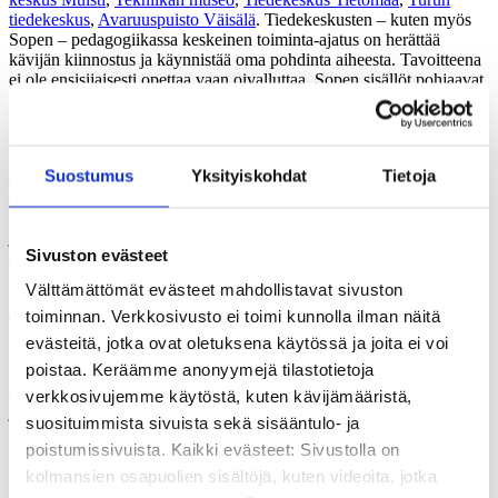
tiedekeskus
,
Avaruuspuisto Väisälä
. Tiedekeskusten – kuten myös
Sopen – pedagogiikassa keskeinen toiminta-ajatus on herättää
kävijän kiinnostus ja käynnistää oma pohdinta aiheesta. Tavoitteena
ei ole ensisijaisesti opettaa vaan oivalluttaa. Sopen sisällöt pohjaavat
humanistis- ja yhteiskuntatieteelliseen tutkimukseen. Ne on luotu
yhteistyössä laaja-alaisen asiantuntijaryhmän kanssa.
Sivistys ja oppiminen ovat ilmiöinä ja aihepiireinä yhtäältä melko
Suostumus
Yksityiskohdat
Tietoja
abstrakteja. Toisaalta jokaisella on lukemattomista eri yhteyksistä
omakohtaista kokemusta oppimisesta, kasvatuksesta ja
koulutuksesta. Tätä omakohtaisuutta koskettelemalla myös sivistys
ja kasvatus on tarkoitus saada lähestyttäväksi. Lähtökohtanamme on,
Sivuston evästeet
että sivistys kuuluu kaikille – siinä missä metsät, kivet ja kannotkin.
Sivistys on yhteistä pääomaamme.
Välttämättömät evästeet mahdollistavat sivuston
toiminnan. Verkkosivusto ei toimi kunnolla ilman näitä
Tässä hetkessä luomme tulevaa
evästeitä, jotka ovat oletuksena käytössä ja joita ei voi
poistaa. Keräämme anonyymejä tilastotietoja
Soppi havainnollistaa muun muassa sivistyksen merkitystä
demokraattisen yhteiskunnan perustana. Ajatus kasvatuksesta
verkkosivujemme käytöstä, kuten kävijämääristä,
julkisena tehtävänä on tuttu jo antiikin Kreikasta.
suosituimmista sivuista sekä sisääntulo- ja
poistumissivuista. Kaikki evästeet: Sivustolla on
Sopessa esillä oleva aikajana konkretisoi, miten ajatuksemme
ihmisestä, yhteiskunnasta ja hyvästä elämästä ovat muuttuneet ja
kolmansien osapuolien sisältöjä, kuten videoita, jotka
vaikuttaneet niin kasvatusajatteluumme kuin toimintaamme.