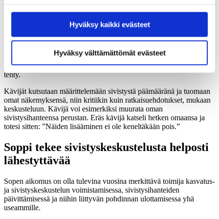
käyttävät omia evästeitään. Evästeiden estäminen
Olemme saaneet kävijöiltä runsaasti palautetta siitä, miten
saattaa estää näiden sisältöjen näkymisen.
mielenkiintoista on saada monisyinen, kasvatukseen keskittyvä
kokonaiskuva ajattelumme ja järjestelmämme muotoutumisesta.
Hyväksy kaikki evästeet
Hyväksymällä kaikki evästeet varmistat, että kaikki
Kävijästä riippuen huomio kiinnittyy vierailulla hieman eri
sisältö on käytettävissäsi.
näkökulmiin.
Hyväksy välttämättömät evästeet
Aikajana johdattaa myös huomaamaan, miten tässä hetkessä
luomme tulevaa – vastaavalla tavalla kuin historian eri kohdissa on
tehty.
Kävijät kutsutaan määrittelemään sivistystä päämääränä ja tuomaan
omat näkemyksensä, niin kritiikin kuin ratkaisuehdotukset, mukaan
keskusteluun. Kävijä voi esimerkiksi muurata oman
sivistysihanteensa perustan. Eräs kävijä katseli hetken omaansa ja
totesi sitten: ”Näiden lisääminen ei ole keneltäkään pois.”
Soppi tekee sivistyskeskustelusta helposti
lähestyttävää
Sopen aikomus on olla tulevina vuosina merkittävä toimija kasvatus-
ja sivistyskeskustelun voimistamisessa, sivistysihanteiden
päivittämisessä ja niihin liittyvän pohdinnan ulottamisessa yhä
useammille.