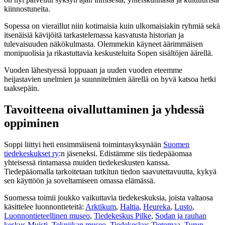
kiinnostuneita.
Sopessa on vieraillut niin kotimaisia kuin ulkomaisiakin ryhmiä sekä
itsenäisiä kävijöitä tarkastelemassa kasvatusta historian ja
tulevaisuuden näkökulmasta. Olemmekin käyneet äärimmäisen
monipuolisia ja rikastuttavia keskusteluita Sopen sisältöjen äärellä.
Vuoden lähestyessä loppuaan ja uuden vuoden eteemme
heijastavien unelmien ja suunnitelmien äärellä on hyvä katsoa hetki
taaksepäin.
Tavoitteena oivalluttaminen ja yhdessä
oppiminen
Soppi liittyi heti ensimmäisenä toimintasyksynään
Suomen
tiedekeskukset ry
:n jäseneksi. Edistämme siis tiedepääomaa
yhteisessä rintamassa muiden tiedekeskusten kanssa.
Tiedepääomalla tarkoitetaan tutkitun tiedon saavutettavuutta, kykyä
sen käyttöön ja soveltamiseen omassa elämässä.
Suomessa toimii joukko vaikuttavia tiedekeskuksia, joista valtaosa
käsittelee luonnontieteitä:
Arktikum
,
Haltia
,
Heureka
,
Lusto
,
Luonnontieteellinen museo
,
Tiedekeskus Pilke
,
Sodan ja rauhan
keskus Muisti
,
Tekniikan museo
,
Tiedekeskus Tietomaa
,
Turun