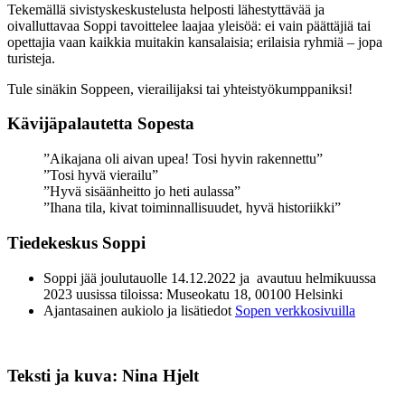
Tekemällä sivistyskeskustelusta helposti lähestyttävää ja
oivalluttavaa Soppi tavoittelee laajaa yleisöä: ei vain päättäjiä tai
opettajia vaan kaikkia muitakin kansalaisia; erilaisia ryhmiä – jopa
turisteja.
Tule sinäkin Soppeen, vierailijaksi tai yhteistyökumppaniksi!
Kävijäpalautetta Sopesta
”Aikajana oli aivan upea! Tosi hyvin rakennettu”
”Tosi hyvä vierailu”
”Hyvä sisäänheitto jo heti aulassa”
”Ihana tila, kivat toiminnallisuudet, hyvä historiikki”
Tiedekeskus Soppi
Soppi jää joulutauolle 14.12.2022 ja avautuu helmikuussa
2023 uusissa tiloissa: Museokatu 18, 00100 Helsinki
Ajantasainen aukiolo ja lisätiedot
Sopen verkkosivuilla
Teksti ja kuva: Nina Hjelt