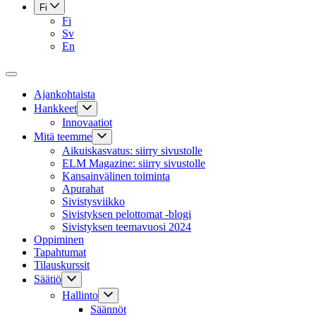
Fi
Fi
Sv
En
Ajankohtaista
Hankkeet
Innovaatiot
Mitä teemme
Aikuiskasvatus: siirry sivustolle
ELM Magazine: siirry sivustolle
Kansainvälinen toiminta
Apurahat
Sivistysviikko
Sivistyksen pelottomat -blogi
Sivistyksen teemavuosi 2024
Oppiminen
Tapahtumat
Tilauskurssit
Säätiö
Hallinto
Säännöt