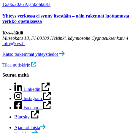
16.06.2026
Ajankohtaista
Yhteys verkossa ei synny itsestään – näin rakennat luottamusta
verkko-opetuksessa
Kvs-säätiö
Museokatu 18, FI-00100 Helsinki, käyntiosoite Cygnaeuksenkatu 4
info@kvs.fi
Katso tarkemmat yhteystiedot
Tilaa uutiskirje
Seuraa meitä
Linkedin
Instagram
Facebook
Bluesky
Ajankohtaista