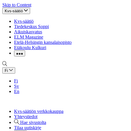
Skip to Content
Kvs-säätiö
Kvs-säätiö
Tiedekeskus Soppi
Aikuiskasvatus
ELM Magazine
Etelä-Helsingin kansalaisopisto
Etäkoulu Kulkuri
Fi
Fi
Sv
En
Kvs-säätiön verkkokauppa
Yhteystiedot
Hae sivustolta
Tilaa uutiskirje