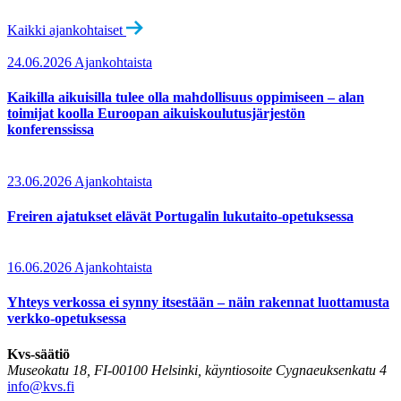
Kaikki ajankohtaiset
24.06.2026
Ajankohtaista
Kaikilla aikuisilla tulee olla mahdollisuus oppimiseen – alan
toimijat koolla Euroopan aikuiskoulutusjärjestön
konferenssissa
23.06.2026
Ajankohtaista
Freiren ajatukset elävät Portugalin lukutaito-opetuksessa
16.06.2026
Ajankohtaista
Yhteys verkossa ei synny itsestään – näin rakennat luottamusta
verkko-opetuksessa
Kvs-säätiö
Museokatu 18, FI-00100 Helsinki, käyntiosoite Cygnaeuksenkatu 4
info@kvs.fi