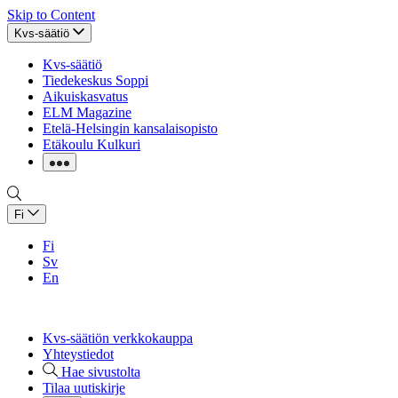
Skip to Content
Kvs-säätiö
Kvs-säätiö
Tiedekeskus Soppi
Aikuiskasvatus
ELM Magazine
Etelä-Helsingin kansalaisopisto
Etäkoulu Kulkuri
Fi
Fi
Sv
En
Kvs-säätiön verkkokauppa
Yhteystiedot
Hae sivustolta
Tilaa uutiskirje