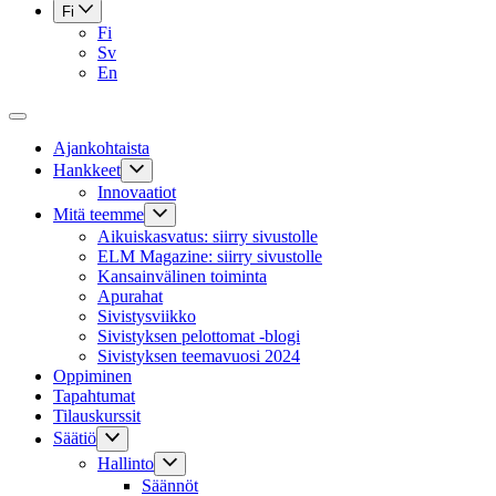
Fi
Fi
Sv
En
Ajankohtaista
Hankkeet
Innovaatiot
Mitä teemme
Aikuiskasvatus: siirry sivustolle
ELM Magazine: siirry sivustolle
Kansainvälinen toiminta
Apurahat
Sivistysviikko
Sivistyksen pelottomat -blogi
Sivistyksen teemavuosi 2024
Oppiminen
Tapahtumat
Tilauskurssit
Säätiö
Hallinto
Säännöt