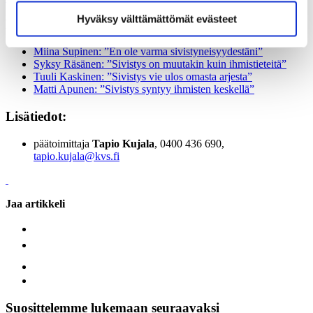
Hyväksy välttämättömät evästeet
Lue jutut:
Miina Supinen: ”En ole varma sivistyneisyydestäni”
Syksy Räsänen: ”Sivistys on muutakin kuin ihmistieteitä”
Tuuli Kaskinen: ”Sivistys vie ulos omasta arjesta”
Matti Apunen: ”Sivistys syntyy ihmisten keskellä”
Lisätiedot:
päätoimittaja
Tapio Kujala
, 0400 436 690,
tapio.kujala@kvs.fi
Jaa artikkeli
Suosittelemme lukemaan seuraavaksi