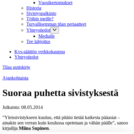
Vuosikertomukset
Historia
Sivistyspalkinto
Töihin meille?
Turvallisemman tilan periaatteet
Yhteystiedot
Medialle
Tee lahjoitus
Kvs-säätiön verkkokauppa
Yhteystiedot
Tilaa uutiskirje
Ajankohtaista
Suoraa puhetta sivistyksestä
Julkaistu:
08.05.2014
”Yleissivistykseen kuuluu, että pitäisi tietää kaikesta pääasiat –
ainakin sen verran kuin koulussa opetetaan ja vähän päälle”, sanoo
kirjailija
Miina Supinen
.