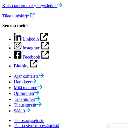
Katso tarkemmat yhteystiedot
Tilaa uutiskirje
Seuraa meitä
Linkedin
Instagram
Facebook
Bluesky
Ajankohtaista
Hankkeet
Mitä teemme
Oppiminen
Tapahtumat
Tilauskurssit
Säätiö
Tietosuojaseloste
Tietoa sivuston evästeistä