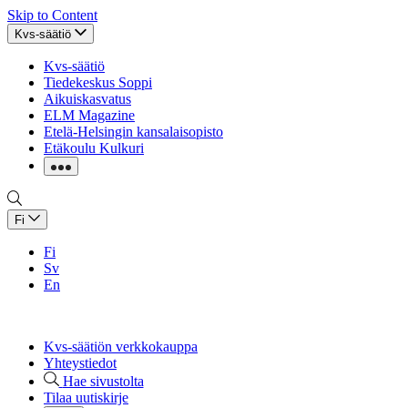
Skip to Content
Kvs-säätiö
Kvs-säätiö
Tiedekeskus Soppi
Aikuiskasvatus
ELM Magazine
Etelä-Helsingin kansalaisopisto
Etäkoulu Kulkuri
Fi
Fi
Sv
En
Kvs-säätiön verkkokauppa
Yhteystiedot
Hae sivustolta
Tilaa uutiskirje