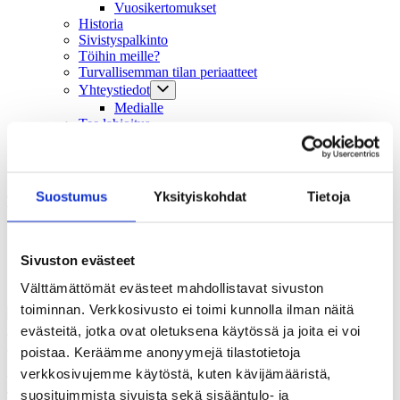
Vuosikertomukset
Historia
Sivistyspalkinto
Töihin meille?
Turvallisemman tilan periaatteet
Yhteystiedot
Medialle
Tee lahjoitus
Kvs-säätiön verkkokauppa
Yhteystiedot
Suostumus
Yksityiskohdat
Tietoja
Tilaa uutiskirje
digitaalisuus
Sivuston evästeet
Välttämättömät evästeet mahdollistavat sivuston
toiminnan. Verkkosivusto ei toimi kunnolla ilman näitä
evästeitä, jotka ovat oletuksena käytössä ja joita ei voi
Ajankohtaista
poistaa. Keräämme anonyymejä tilastotietoja
verkkosivujemme käytöstä, kuten kävijämääristä,
Vuoden tiedeartikkeli korostaa
suosituimmista sivuista sekä sisääntulo- ja