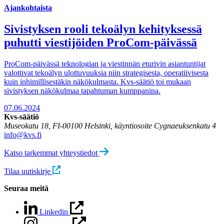
Ajankohtaista
Sivistyksen rooli tekoälyn kehityksessä
puhutti viestijöiden ProCom-päivässä
ProCom-päivässä teknologian ja viestinnän eturivin asiantuntijat
valottivat tekoälyn ulottuvuuksia niin strategisesta, operatiivisesta
kuin inhimillisestäkin näkökulmasta. Kvs-säätiö toi mukaan
sivistyksen näkökulmaa tapahtuman kumppanina.
07.06.2024
Kvs-säätiö
Museokatu 18, FI-00100 Helsinki, käyntiosoite Cygnaeuksenkatu 4
info@kvs.fi
Katso tarkemmat yhteystiedot
Tilaa uutiskirje
Seuraa meitä
Linkedin