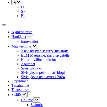
Fi
Fi
Sv
En
Ajankohtaista
Hankkeet
Innovaatiot
Mitä teemme
Aikuiskasvatus: siirry sivustolle
ELM Magazine: siirry sivustolle
Kansainvälinen toiminta
Apurahat
Sivistysviikko
Sivistyksen pelottomat -blogi
Sivistyksen teemavuosi 2024
Oppiminen
Tapahtumat
Tilauskurssit
Säätiö
Hallinto
Säännöt