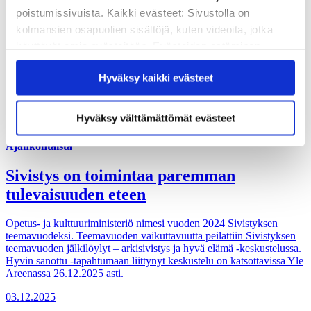
tekstitaitojen merkitystä osallisuudelle –
poistumissivuista. Kaikki evästeet: Sivustolla on
Aikuiskasvatus-tiedelehti palkitsi Mari
kolmansien osapuolien sisältöjä, kuten videoita, jotka
Hongon ja Sari Sulkusen
käyttävät omia evästeitään. Evästeiden estäminen
saattaa estää näiden sisältöjen näkymisen.
Digitaalisuus lisää aikuisten osallisuutta vain, jos heidän
Hyväksy kaikki evästeet
Hyväksymällä kaikki evästeet varmistat, että kaikki
tekstitaitojaan tuetaan ja kehitetään riittävästi digitaalisiin
sisältö on käytettävissäsi.
ympäristöihin, toteavat palkitun tiedeartikkelin kirjoittajat.
Hyväksy välttämättömät evästeet
12.02.2026
Ajankohtaista
Sivistys on toimintaa paremman
tulevaisuuden eteen
Opetus- ja kulttuuriministeriö nimesi vuoden 2024 Sivistyksen
teemavuodeksi. Teemavuoden vaikuttavuutta peilattiin Sivistyksen
teemavuoden jälkilöylyt – arkisivistys ja hyvä elämä -keskustelussa.
Hyvin sanottu -tapahtumaan liittynyt keskustelu on katsottavissa Yle
Areenassa 26.12.2025 asti.
03.12.2025