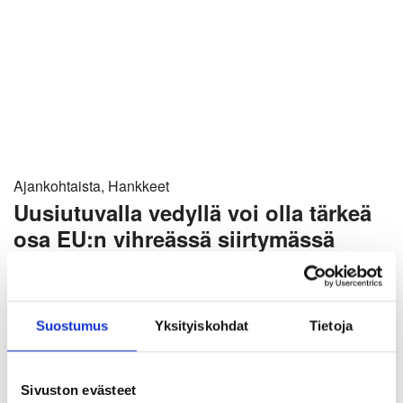
Ajankohtaista, Hankkeet
Uusiutuvalla vedyllä voi olla tärkeä
osa EU:n vihreässä siirtymässä
Muualta tulevat fossiiliset polttoaineet pystyttäisiin
korvaamaan vetypolttoaineilla, jotka valmistetaan EU-
maissa uusiutuvaa energiaa hyödyntäen, sanoo
Suostumus
Yksityiskohdat
Tietoja
kansainvälisen politiikan professori Pami Aalto Tampereen
yliopistosta. Siihen tarvitaan voimakas tahtotila ja rahallista
Sivuston evästeet
riskinottokykyä.