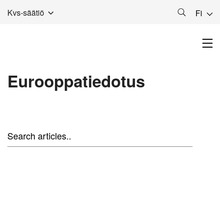
Kvs-säätiö
Fi
Eurooppatiedotus