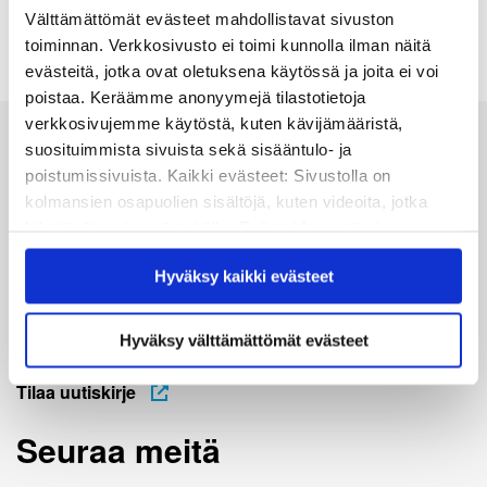
Välttämättömät evästeet mahdollistavat sivuston
06.11.2024
toiminnan. Verkkosivusto ei toimi kunnolla ilman näitä
evästeitä, jotka ovat oletuksena käytössä ja joita ei voi
poistaa. Keräämme anonyymejä tilastotietoja
verkkosivujemme käytöstä, kuten kävijämääristä,
suosituimmista sivuista sekä sisääntulo- ja
Kvs-säätiö
poistumissivuista. Kaikki evästeet: Sivustolla on
kolmansien osapuolien sisältöjä, kuten videoita, jotka
Museokatu 18, FI-00100 Helsinki, käyntiosoite
käyttävät omia evästeitään. Evästeiden estäminen
saattaa estää näiden sisältöjen näkymisen.
Cygnaeuksenkatu 4
Hyväksy kaikki evästeet
Hyväksymällä kaikki evästeet varmistat, että kaikki
info@kvs.fi
sisältö on käytettävissäsi.
Hyväksy välttämättömät evästeet
Katso tarkemmat yhteystiedot
Tilaa uutiskirje
Seuraa meitä