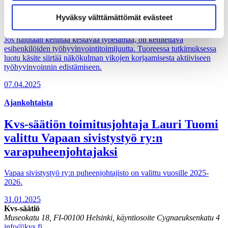
sisältö on käytettävissäsi.
työhyvinvointitoimijuus vahvistaa koko
työyhteisöä
Hyväksy välttämättömät evästeet
Jos halutaan kehittää kestävää työelämää, on kehitettävä
esihenkilöiden työhyvinvointitoimijuutta. Tuoreessa tutkimuksessa
luotu käsite siirtää näkökulman vikojen korjaamisesta aktiiviseen
työhyvinvoinnin edistämiseen.
07.04.2025
Ajankohtaista
Kvs-säätiön toimitusjohtaja Lauri Tuomi
valittu Vapaan sivistystyö ry:n
varapuheenjohtajaksi
Vapaa sivistystyö ry:n puheenjohtajisto on valittu vuosille 2025-
2026.
31.01.2025
Kvs-säätiö
Museokatu 18, FI-00100 Helsinki, käyntiosoite Cygnaeuksenkatu 4
info@kvs.fi