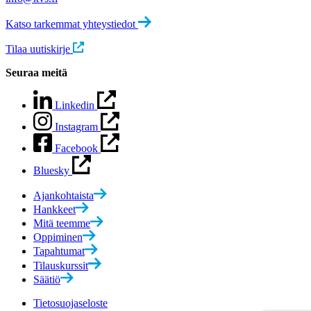
Katso tarkemmat yhteystiedot
Tilaa uutiskirje
Seuraa meitä
Linkedin
Instagram
Facebook
Bluesky
Ajankohtaista
Hankkeet
Mitä teemme
Oppiminen
Tapahtumat
Tilauskurssit
Säätiö
Tietosuojaseloste