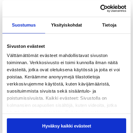
Vuosikertomukset
Historia
Sivistyspalkinto
Töihin meille?
Turvallisemman tilan periaatteet
Suostumus
Yksityiskohdat
Tietoja
Yhteystiedot
Medialle
Tee lahjoitus
Sivuston evästeet
Kvs-säätiön verkkokauppa
Välttämättömät evästeet mahdollistavat sivuston
Yhteystiedot
toiminnan. Verkkosivusto ei toimi kunnolla ilman näitä
Tilaa uutiskirje
evästeitä, jotka ovat oletuksena käytössä ja joita ei voi
poistaa. Keräämme anonyymejä tilastotietoja
hyvinvointi
verkkosivujemme käytöstä, kuten kävijämääristä,
suosituimmista sivuista sekä sisääntulo- ja
poistumissivuista. Kaikki evästeet: Sivustolla on
kolmansien osapuolien sisältöjä, kuten videoita, jotka
käyttävät omia evästeitään. Evästeiden estäminen
Ajankohtaista
saattaa estää näiden sisältöjen näkymisen.
Hyväksy kaikki evästeet
Aikuiskasvatus: Esihenkilön
Hyväksymällä kaikki evästeet varmistat, että kaikki