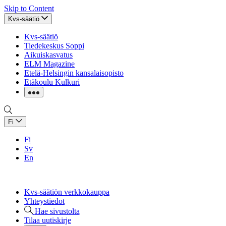
Skip to Content
Kvs-säätiö
Kvs-säätiö
Tiedekeskus Soppi
Aikuiskasvatus
ELM Magazine
Etelä-Helsingin kansalaisopisto
Etäkoulu Kulkuri
Fi
Fi
Sv
En
Kvs-säätiön verkkokauppa
Yhteystiedot
Hae sivustolta
Tilaa uutiskirje