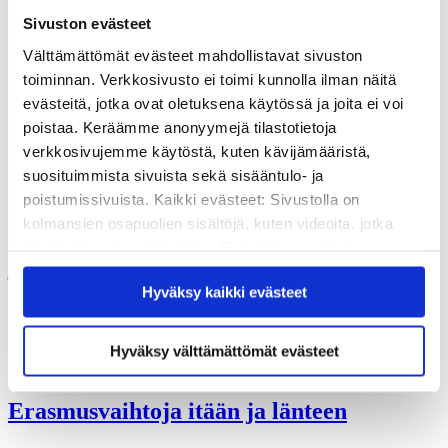
Vuosikertomukset
Sivuston evästeet
Historia
Sivistyspalkinto
Välttämättömät evästeet mahdollistavat sivuston
Töihin meille?
toiminnan. Verkkosivusto ei toimi kunnolla ilman näitä
Turvallisemman tilan periaatteet
Yhteystiedot
evästeitä, jotka ovat oletuksena käytössä ja joita ei voi
Medialle
poistaa. Keräämme anonyymejä tilastotietoja
Tee lahjoitus
verkkosivujemme käytöstä, kuten kävijämääristä,
Kvs-säätiön verkkokauppa
suosituimmista sivuista sekä sisääntulo- ja
Yhteystiedot
poistumissivuista. Kaikki evästeet: Sivustolla on
kolmansien osapuolien sisältöjä, kuten videoita, jotka
Tilaa uutiskirje
käyttävät omia evästeitään. Evästeiden estäminen
job shadowing
saattaa estää näiden sisältöjen näkymisen.
Hyväksy kaikki evästeet
Hyväksymällä kaikki evästeet varmistat, että kaikki
sisältö on käytettävissäsi.
Hyväksy välttämättömät evästeet
Ajankohtaista
Erasmusvaihtoja itään ja länteen