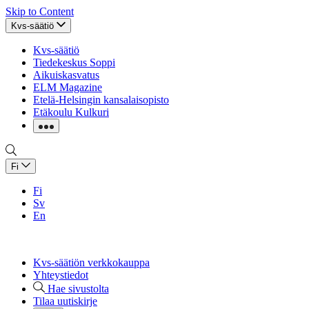
Skip to Content
Kvs-säätiö
Kvs-säätiö
Tiedekeskus Soppi
Aikuiskasvatus
ELM Magazine
Etelä-Helsingin kansalaisopisto
Etäkoulu Kulkuri
Fi
Fi
Sv
En
Kvs-säätiön verkkokauppa
Yhteystiedot
Hae sivustolta
Tilaa uutiskirje