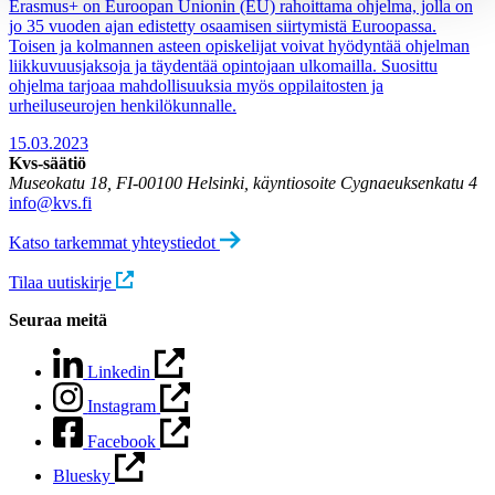
Erasmus+ on Euroopan Unionin (EU) rahoittama ohjelma, jolla on
jo 35 vuoden ajan edistetty osaamisen siirtymistä Euroopassa.
Toisen ja kolmannen asteen opiskelijat voivat hyödyntää ohjelman
liikkuvuusjaksoja ja täydentää opintojaan ulkomailla. Suosittu
ohjelma tarjoaa mahdollisuuksia myös oppilaitosten ja
urheiluseurojen henkilökunnalle.
15.03.2023
Kvs-säätiö
Museokatu 18, FI-00100 Helsinki, käyntiosoite Cygnaeuksenkatu 4
info@kvs.fi
Katso tarkemmat yhteystiedot
Tilaa uutiskirje
Seuraa meitä
Linkedin
Instagram
Facebook
Bluesky