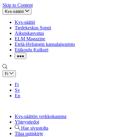
Skip to Content
Kvs-säätiö
Kvs-säätiö
Tiedekeskus Soppi
Aikuiskasvatus
ELM Magazine
Etelä-Helsingin kansalaisopisto
Etäkoulu Kulkuri
Fi
Fi
Sv
En
Kvs-säätiön verkkokauppa
Yhteystiedot
Hae sivustolta
Tilaa uutiskirje