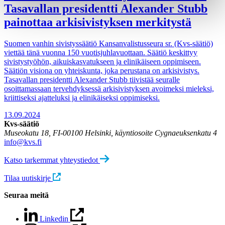
Tasavallan presidentti Alexander Stubb
painottaa arkisivistyksen merkitystä
Suomen vanhin sivistyssäätiö Kansanvalistusseura sr. (Kvs-säätiö)
viettää tänä vuonna 150 vuotisjuhlavuottaan. Säätiö keskittyy
sivistystyöhön, aikuiskasvatukseen ja elinikäiseen oppimiseen.
Säätiön visiona on yhteiskunta, joka perustana on arkisivistys.
Tasavallan presidentti Alexander Stubb tiivistää seuralle
osoittamassaan tervehdyksessä arkisivistyksen avoimeksi mieleksi,
kriittiseksi ajatteluksi ja elinikäiseksi oppimiseksi.
13.09.2024
Kvs-säätiö
Museokatu 18, FI-00100 Helsinki, käyntiosoite Cygnaeuksenkatu 4
info@kvs.fi
Katso tarkemmat yhteystiedot
Tilaa uutiskirje
Seuraa meitä
Linkedin