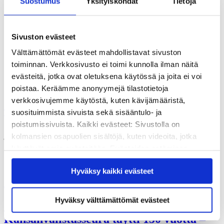
Suostumus
Yksityiskohdat
Tietoja
Vuosikertomukset
Historia
Sivistyspalkinto
Töihin meille?
Sivuston evästeet
Turvallisemman tilan periaatteet
Yhteystiedot
Välttämättömät evästeet mahdollistavat sivuston
Medialle
toiminnan. Verkkosivusto ei toimi kunnolla ilman näitä
Tee lahjoitus
evästeitä, jotka ovat oletuksena käytössä ja joita ei voi
Kvs-säätiön verkkokauppa
poistaa. Keräämme anonyymejä tilastotietoja
Yhteystiedot
verkkosivujemme käytöstä, kuten kävijämääristä,
suosituimmista sivuista sekä sisääntulo- ja
Tilaa uutiskirje
poistumissivuista. Kaikki evästeet: Sivustolla on
juhlapäivä
kolmansien osapuolien sisältöjä, kuten videoita, jotka
käyttävät omia evästeitään. Evästeiden estäminen
saattaa estää näiden sisältöjen näkymisen.
Hyväksy kaikki evästeet
Hyväksymällä kaikki evästeet varmistat, että kaikki
sisältö on käytettävissäsi.
Ajankohtaista
Hyväksy välttämättömät evästeet
Suomen vanhin sivistyssäätiö
Kansanvalistusseura täytti 150 vuotta –