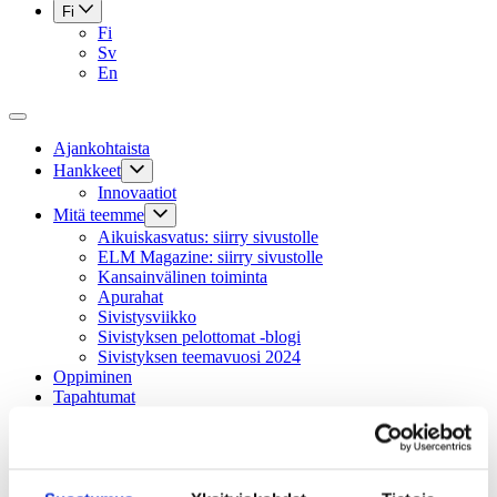
Fi
Fi
Sv
En
Ajankohtaista
Hankkeet
Innovaatiot
Mitä teemme
Aikuiskasvatus: siirry sivustolle
ELM Magazine: siirry sivustolle
Kansainvälinen toiminta
Apurahat
Sivistysviikko
Sivistyksen pelottomat -blogi
Sivistyksen teemavuosi 2024
Oppiminen
Tapahtumat
Tilauskurssit
Säätiö
Hallinto
Säännöt