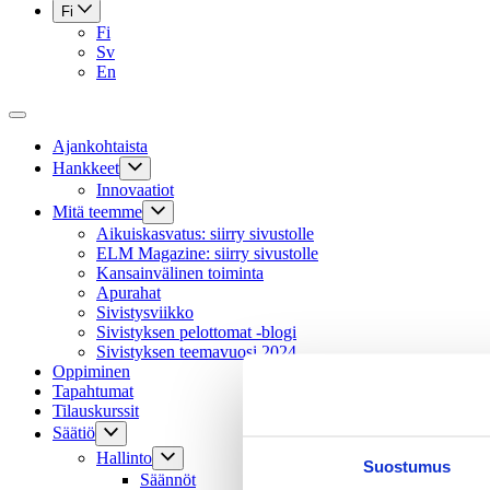
Fi
Fi
Sv
En
Ajankohtaista
Hankkeet
Innovaatiot
Mitä teemme
Aikuiskasvatus: siirry sivustolle
ELM Magazine: siirry sivustolle
Kansainvälinen toiminta
Apurahat
Sivistysviikko
Sivistyksen pelottomat -blogi
Sivistyksen teemavuosi 2024
Oppiminen
Tapahtumat
Tilauskurssit
Säätiö
Hallinto
Suostumus
Säännöt