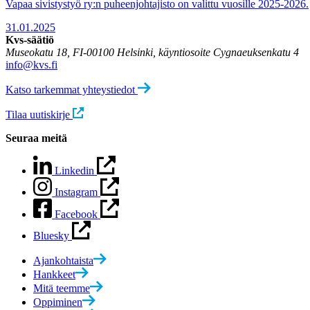
Vapaa sivistystyö ry:n puheenjohtajisto on valittu vuosille 2025-2026.
31.01.2025
Kvs-säätiö
Museokatu 18, FI-00100 Helsinki, käyntiosoite Cygnaeuksenkatu 4
info@kvs.fi
Katso tarkemmat yhteystiedot
Tilaa uutiskirje
Seuraa meitä
Linkedin
Instagram
Facebook
Bluesky
Ajankohtaista
Hankkeet
Mitä teemme
Oppiminen