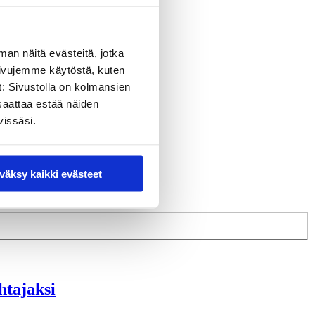
man näitä evästeitä, jotka
sivujemme käytöstä, kuten
t: Sivustolla on kolmansien
saattaa estää näiden
vissäsi.
väksy kaikki evästeet
htajaksi