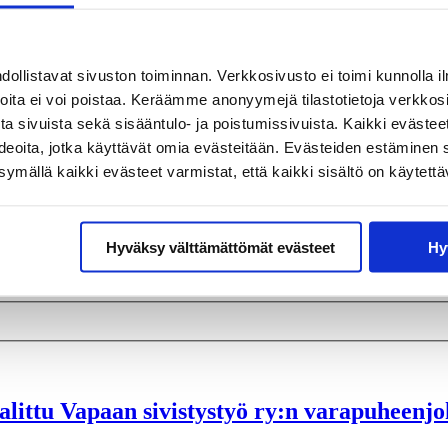
llistavat sivuston toiminnan. Verkkosivusto ei toimi kunnolla il
joita ei voi poistaa. Keräämme anonyymejä tilastotietoja verkko
a sivuista sekä sisääntulo- ja poistumissivuista. Kaikki evästee
ideoita, jotka käyttävät omia evästeitään. Evästeiden estäminen 
mällä kaikki evästeet varmistat, että kaikki sisältö on käytettä
Hyväksy välttämättömät evästeet
Hy
alittu Vapaan sivistystyö ry:n varapuheenjo