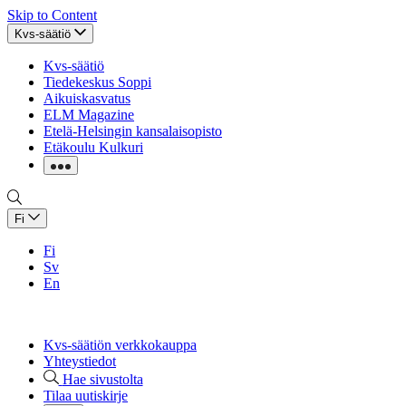
Skip to Content
Kvs-säätiö
Kvs-säätiö
Tiedekeskus Soppi
Aikuiskasvatus
ELM Magazine
Etelä-Helsingin kansalaisopisto
Etäkoulu Kulkuri
Fi
Fi
Sv
En
Kvs-säätiön verkkokauppa
Yhteystiedot
Hae sivustolta
Tilaa uutiskirje