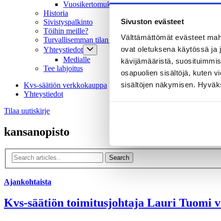
Vuosikertomukset
Historia
Sivuston evästeet
Sivistyspalkinto
Töihin meille?
Välttämättömät evästeet mahdo
Turvallisemman tilan periaatteet
ovat oletuksena käytössä ja 
Yhteystiedot
Medialle
kävijämääristä, suosituimmist
Tee lahjoitus
osapuolien sisältöjä, kuten v
sisältöjen näkymisen. Hyväksy
Kvs-säätiön verkkokauppa
Yhteystiedot
Tilaa uutiskirje
kansanopisto
Ajankohtaista
Kvs-säätiön toimitusjohtaja Lauri Tuomi v