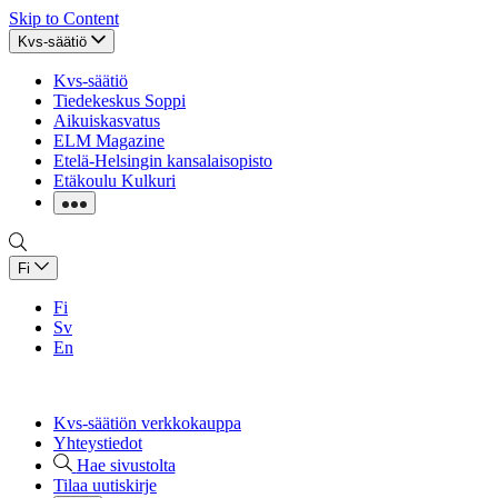
Skip to Content
Kvs-säätiö
Kvs-säätiö
Tiedekeskus Soppi
Aikuiskasvatus
ELM Magazine
Etelä-Helsingin kansalaisopisto
Etäkoulu Kulkuri
Fi
Fi
Sv
En
Kvs-säätiön verkkokauppa
Yhteystiedot
Hae sivustolta
Tilaa uutiskirje