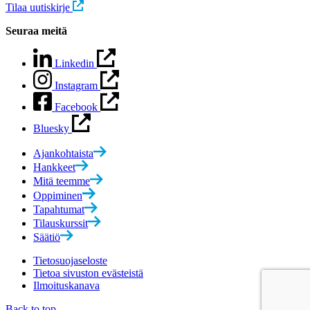
Tilaa uutiskirje
Seuraa meitä
Linkedin
Instagram
Facebook
Bluesky
Ajankohtaista
Hankkeet
Mitä teemme
Oppiminen
Tapahtumat
Tilauskurssit
Säätiö
Tietosuojaseloste
Tietoa sivuston evästeistä
Ilmoituskanava
Back to top