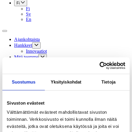
Fi
Fi
Sv
En
Ajankohtaista
Hankkeet
Innovaatiot
Mitä teemme
Aikuiskasvatus: siirry sivustolle
ELM Magazine: siirry sivustolle
Kansainvälinen toiminta
Apurahat
Suostumus
Yksityiskohdat
Tietoja
Sivistysviikko
Sivistyksen pelottomat -blogi
Sivistyksen teemavuosi 2024
Oppiminen
Sivuston evästeet
Tapahtumat
Tilauskurssit
Välttämättömät evästeet mahdollistavat sivuston
Säätiö
toiminnan. Verkkosivusto ei toimi kunnolla ilman näitä
Hallinto
evästeitä, jotka ovat oletuksena käytössä ja joita ei voi
Säännöt