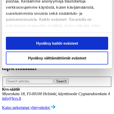
poistaa. Keräämme anonyymejä tilastotietoja
Vuosikertomukset
Historia
verkkosivujemme käytöstä, kuten kävijämääristä,
Sivistyspalkinto
suosituimmista sivuista sekä sisääntulo- ja
Töihin meille?
poistumissivuista. Kaikki evästeet: Sivustolla on
Turvallisemman tilan periaatteet
kolmansien osapuolien sisältöjä, kuten videoita, jotka
Yhteystiedot
Medialle
käyttävät omia evästeitään. Evästeiden estäminen
Tee lahjoitus
saattaa estää näiden sisältöjen näkymisen.
Hyväksy kaikki evästeet
Hyväksymällä kaikki evästeet varmistat, että kaikki
Kvs-säätiön verkkokauppa
Yhteystiedot
sisältö on käytettävissäsi.
Tilaa uutiskirje
Hyväksy välttämättömät evästeet
lapsettomuus
Kvs-säätiö
Museokatu 18, FI-00100 Helsinki, käyntiosoite Cygnaeuksenkatu 4
info@kvs.fi
Katso tarkemmat yhteystiedot