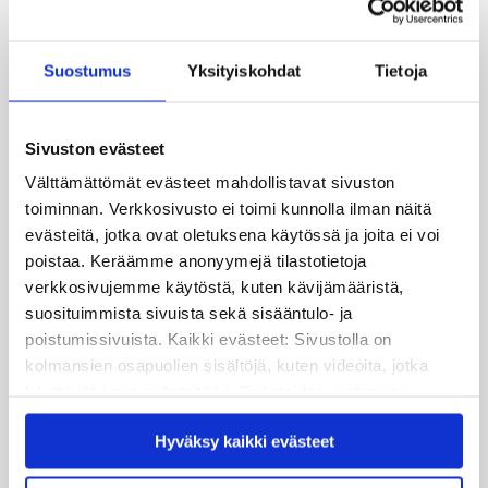
Kvs-säätiö
Museokatu 18, FI-00100 Helsinki, käyntiosoite
Suostumus
Yksityiskohdat
Tietoja
Cygnaeuksenkatu 4
info@kvs.fi
Sivuston evästeet
Välttämättömät evästeet mahdollistavat sivuston
Katso tarkemmat yhteystiedot
toiminnan. Verkkosivusto ei toimi kunnolla ilman näitä
Tilaa uutiskirje
evästeitä, jotka ovat oletuksena käytössä ja joita ei voi
poistaa. Keräämme anonyymejä tilastotietoja
Seuraa meitä
verkkosivujemme käytöstä, kuten kävijämääristä,
suosituimmista sivuista sekä sisääntulo- ja
poistumissivuista. Kaikki evästeet: Sivustolla on
Linkedin
kolmansien osapuolien sisältöjä, kuten videoita, jotka
Instagram
käyttävät omia evästeitään. Evästeiden estäminen
saattaa estää näiden sisältöjen näkymisen.
Facebook
Hyväksy kaikki evästeet
Hyväksymällä kaikki evästeet varmistat, että kaikki
sisältö on käytettävissäsi.
Bluesky