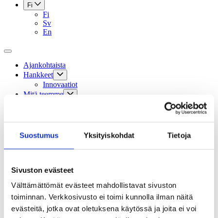
Fi
Fi
Sv
En
Ajankohtaista
Hankkeet
Innovaatiot
Mitä teemme
Aikuiskasvatus: siirry sivustolle
ELM Magazine: siirry sivustolle
Kansainvälinen toiminta
Apurahat
Suostumus
Yksityiskohdat
Tietoja
Sivistysviikko
Sivistyksen pelottomat -blogi
Sivistyksen teemavuosi 2024
Oppiminen
Sivuston evästeet
Tapahtumat
Tilauskurssit
Välttämättömät evästeet mahdollistavat sivuston
Säätiö
toiminnan. Verkkosivusto ei toimi kunnolla ilman näitä
Hallinto
evästeitä, jotka ovat oletuksena käytössä ja joita ei voi
Säännöt