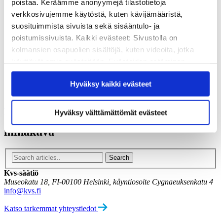
poistaa. Keräämme anonyymejä tilastotietoja
Vuosikertomukset
Historia
verkkosivujemme käytöstä, kuten kävijämääristä,
Sivistyspalkinto
suosituimmista sivuista sekä sisääntulo- ja
Töihin meille?
poistumissivuista. Kaikki evästeet: Sivustolla on
Turvallisemman tilan periaatteet
kolmansien osapuolien sisältöjä, kuten videoita, jotka
Yhteystiedot
Medialle
käyttävät omia evästeitään. Evästeiden estäminen
Tee lahjoitus
saattaa estää näiden sisältöjen näkymisen.
Hyväksy kaikki evästeet
Hyväksymällä kaikki evästeet varmistat, että kaikki
Kvs-säätiön verkkokauppa
Yhteystiedot
sisältö on käytettävissäsi.
Tilaa uutiskirje
Hyväksy välttämättömät evästeet
minäkuva
Kvs-säätiö
Museokatu 18, FI-00100 Helsinki, käyntiosoite Cygnaeuksenkatu 4
info@kvs.fi
Katso tarkemmat yhteystiedot