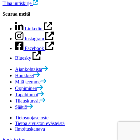
Tilaa uutiskirje
Seuraa meitä
Linkedin
Instagram
Facebook
Bluesky
Ajankohtaista
Hankkeet
Mitä teemme
Oppiminen
Tapahtumat
Tilauskurssit
Säätiö
Tietosuojaseloste
Tietoa sivuston evästeistä
Ilmoituskanava
Back to top