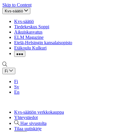
Skip to Content
Kvs-säätiö
Kvs-säätiö
Tiedekeskus Soppi
Aikuiskasvatus
ELM Magazine
Etelä-Helsingin kansalaisopisto
Etäkoulu Kulkuri
Fi
Fi
Sv
En
Kvs-säätiön verkkokauppa
Yhteystiedot
Hae sivustolta
Tilaa uutiskirje