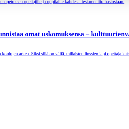
opetuksen opettajille ja oppilaille kahdesta testamenttirahastostaan.
tunnistaa omat uskomuksensa – kulttuurienv
oulujen arkea. Siksi sillä on väliä, millaisten linssien läpi opettaja kat