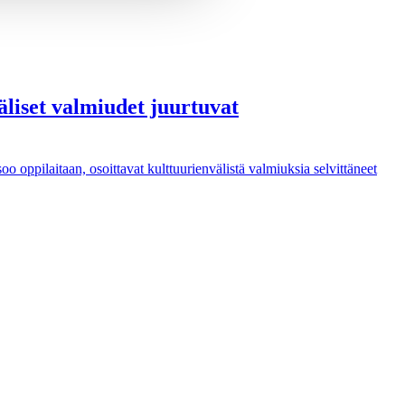
äliset valmiudet juurtuvat
soo oppilaitaan, osoittavat kulttuurienvälistä valmiuksia selvittäneet