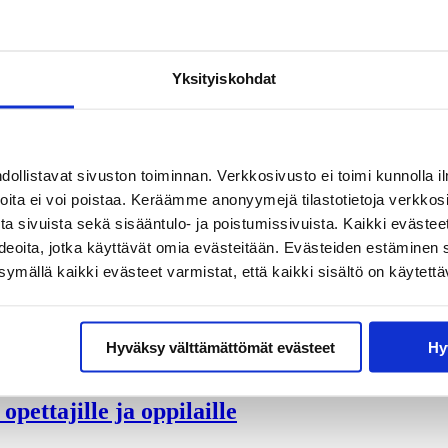
Yksityiskohdat
llistavat sivuston toiminnan. Verkkosivusto ei toimi kunnolla il
joita ei voi poistaa. Keräämme anonyymejä tilastotietoja verkko
a sivuista sekä sisääntulo- ja poistumissivuista. Kaikki evästee
ideoita, jotka käyttävät omia evästeitään. Evästeiden estäminen 
mällä kaikki evästeet varmistat, että kaikki sisältö on käytettä
Hyväksy välttämättömät evästeet
Hy
ettajille ja oppilaille