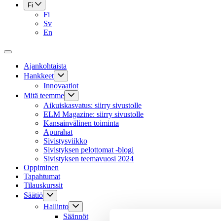
Fi
Fi
Sv
En
Ajankohtaista
Hankkeet
Innovaatiot
Mitä teemme
Aikuiskasvatus: siirry sivustolle
ELM Magazine: siirry sivustolle
Kansainvälinen toiminta
Apurahat
Sivistysviikko
Sivistyksen pelottomat -blogi
Sivistyksen teemavuosi 2024
Oppiminen
Tapahtumat
Tilauskurssit
Säätiö
Hallinto
Säännöt