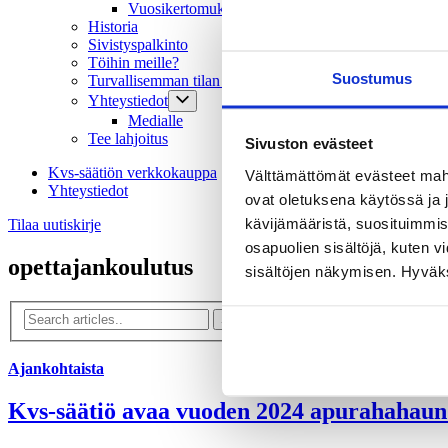
Vuosikertomukset
Historia
Sivistyspalkinto
Töihin meille?
Suostumus
Turvallisemman tilan periaatteet
Yhteystiedot
Medialle
Tee lahjoitus
Sivuston evästeet
Kvs-säätiön verkkokauppa
Välttämättömät evästeet mahdo
Yhteystiedot
ovat oletuksena käytössä ja 
kävijämääristä, suosituimmist
Tilaa uutiskirje
osapuolien sisältöjä, kuten v
opettajankoulutus
sisältöjen näkymisen. Hyväksy
Ajankohtaista
Kvs-säätiö avaa vuoden 2024 apurahahaun op