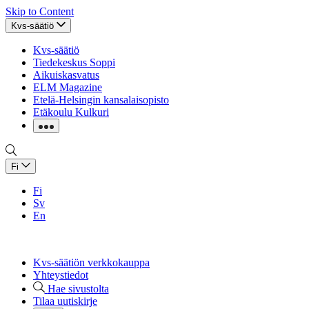
Skip to Content
Kvs-säätiö
Kvs-säätiö
Tiedekeskus Soppi
Aikuiskasvatus
ELM Magazine
Etelä-Helsingin kansalaisopisto
Etäkoulu Kulkuri
Fi
Fi
Sv
En
Kvs-säätiön verkkokauppa
Yhteystiedot
Hae sivustolta
Tilaa uutiskirje