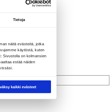
Tietoja
man näitä evästeitä, jotka
sivujemme käytöstä, kuten
t: Sivustolla on kolmansien
saattaa estää näiden
vissäsi.
väksy kaikki evästeet