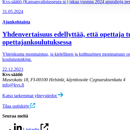
Kvs-säätiö (Kansanvalistusseura sr.) jakaa vuonna 2024 apurahoja perus
31.05.2024
Ajankohtaista
Yhdenvertaisuus edellyttää, että opettaja 
opettajankoulutuksessa
Yhteiskunta moninaistuu, ja kielellinen ja kulttuurinen moninaisuus on k
koulutustutkijat.
22.12.2023
Kvs-säätiö
Museokatu 18, FI-00100 Helsinki, käyntiosoite Cygnaeuksenkatu 4
info@kvs.fi
Katso tarkemmat yhteystiedot
Tilaa uutiskirje
Seuraa meitä
Linkedin