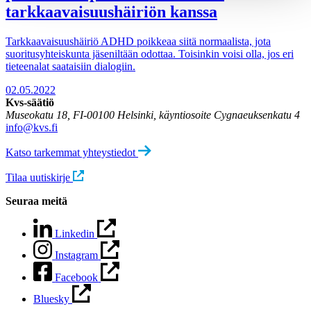
tarkkaavaisuushäiriön kanssa
Tarkkaavaisuushäiriö ADHD poikkeaa siitä normaalista, jota
suoritusyhteiskunta jäseniltään odottaa. Toisinkin voisi olla, jos eri
tieteenalat saataisiin dialogiin.
02.05.2022
Kvs-säätiö
Museokatu 18, FI-00100 Helsinki, käyntiosoite Cygnaeuksenkatu 4
info@kvs.fi
Katso tarkemmat yhteystiedot
Tilaa uutiskirje
Seuraa meitä
Linkedin
Instagram
Facebook
Bluesky