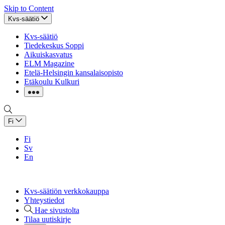
Skip to Content
Kvs-säätiö
Kvs-säätiö
Tiedekeskus Soppi
Aikuiskasvatus
ELM Magazine
Etelä-Helsingin kansalaisopisto
Etäkoulu Kulkuri
Fi
Fi
Sv
En
Kvs-säätiön verkkokauppa
Yhteystiedot
Hae sivustolta
Tilaa uutiskirje