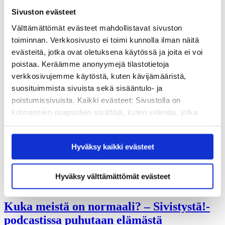
Vuosikertomukset
Sivuston evästeet
Historia
Sivistyspalkinto
Välttämättömät evästeet mahdollistavat sivuston
Töihin meille?
toiminnan. Verkkosivusto ei toimi kunnolla ilman näitä
Turvallisemman tilan periaatteet
Yhteystiedot
evästeitä, jotka ovat oletuksena käytössä ja joita ei voi
Medialle
poistaa. Keräämme anonyymejä tilastotietoja
Tee lahjoitus
verkkosivujemme käytöstä, kuten kävijämääristä,
Kvs-säätiön verkkokauppa
suosituimmista sivuista sekä sisääntulo- ja
Yhteystiedot
poistumissivuista. Kaikki evästeet: Sivustolla on
kolmansien osapuolien sisältöjä, kuten videoita, jotka
Tilaa uutiskirje
käyttävät omia evästeitään. Evästeiden estäminen
oppimisvaikeudet
saattaa estää näiden sisältöjen näkymisen.
Hyväksy kaikki evästeet
Hyväksymällä kaikki evästeet varmistat, että kaikki
sisältö on käytettävissäsi.
Hyväksy välttämättömät evästeet
Ajankohtaista
Kuka meistä on normaali? – Sivistystä!-
podcastissa puhutaan elämästä