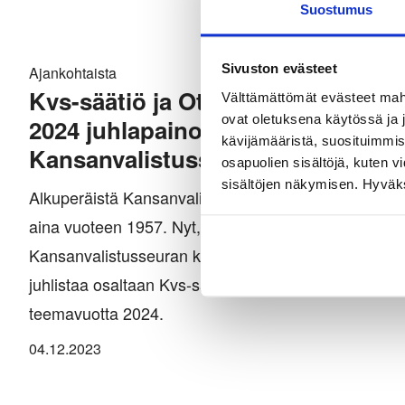
Suostumus
Sivuston evästeet
Ajankohtaista
Kvs-säätiö ja Otava ovat julkaisse
Välttämättömät evästeet mahdo
ovat oletuksena käytössä ja 
2024 juhlapainoksen perinteikkää
kävijämääristä, suosituimmist
Kansanvalistusseuran kalenterist
osapuolien sisältöjä, kuten v
sisältöjen näkymisen. Hyväksy
Alkuperäistä Kansanvalistusseuran kalenteria julkai
aina vuoteen 1957. Nyt, lähes 70 vuoden tauon jälke
Kansanvalistusseuran kalenterin ainutlaatuinen juhl
juhlistaa osaltaan Kvs-säätiön 150-vuotisjuhlavuotta
teemavuotta 2024.
04.12.2023