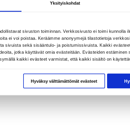
Yksityiskohdat
et vuodelle
llistavat sivuston toiminnan. Verkkosivusto ei toimi kunnolla il
joita ei voi poistaa. Keräämme anonyymejä tilastotietoja verkko
stä
a sivuista sekä sisääntulo- ja poistumissivuista. Kaikki evästee
a
ideoita, jotka käyttävät omia evästeitään. Evästeiden estäminen 
mällä kaikki evästeet varmistat, että kaikki sisältö on käytettä
stiin vuodesta 1881
en, julkaistaan
apainos. Kalenteri
Hyväksy välttämättömät evästeet
Hy
 sekä Sivistyksen