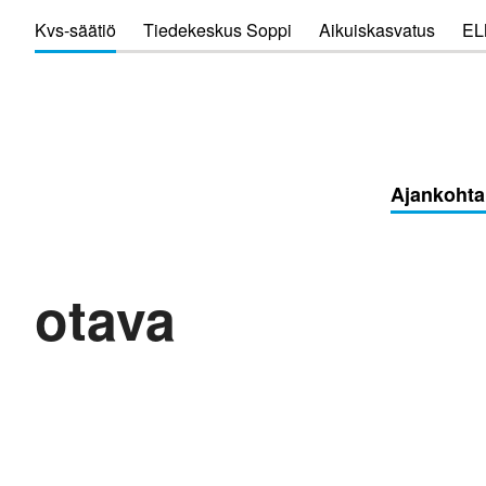
Kvs-säätiö
Tiedekeskus Soppi
Aikuiskasvatus
EL
Ajankohta
otava