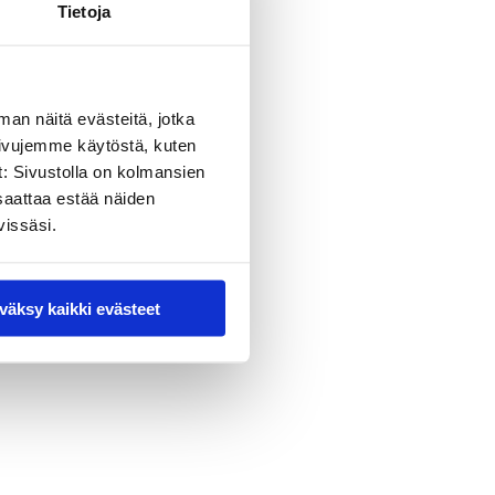
Tietoja
man näitä evästeitä, jotka
sivujemme käytöstä, kuten
t: Sivustolla on kolmansien
saattaa estää näiden
vissäsi.
väksy kaikki evästeet