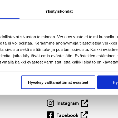
Yksityiskohdat
llistavat sivuston toiminnan. Verkkosivusto ei toimi kunnolla il
joita ei voi poistaa. Keräämme anonyymejä tilastotietoja verkko
a sivuista sekä sisääntulo- ja poistumissivuista. Kaikki evästee
ideoita, jotka käyttävät omia evästeitään. Evästeiden estäminen 
mällä kaikki evästeet varmistat, että kaikki sisältö on käytettä
Seuraa meitä
Hyväksy välttämättömät evästeet
Hy
aeuksenkatu 4
Linkedin
Instagram
Facebook