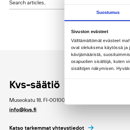
Suostumus
Sivuston evästeet
Välttämättömät evästeet mahdo
ovat oletuksena käytössä ja 
kävijämääristä, suosituimmist
osapuolien sisältöjä, kuten v
sisältöjen näkymisen. Hyväksy
Kvs-säätiö
Museokatu 18, FI-00100 Helsinki, käyntiosoite Cygn
info@kvs.fi
Katso tarkemmat yhteystiedot