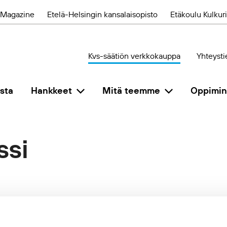
Magazine
Etelä-Helsingin kansalaisopisto
Etäkoulu Kulkuri
Kvs-säätiön verkkokauppa
Yhteysti
sta
Hankkeet
Mitä teemme
Oppimi
ssi