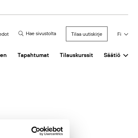
Hae sivustolta
edot
Tilaa uutiskirje
Fi
nen
Tapahtumat
Tilauskurssit
Säätiö