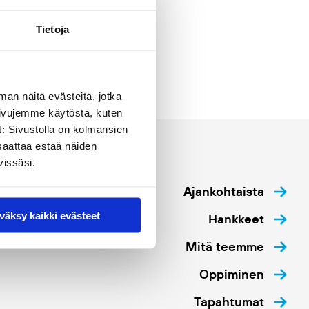
Tietoja
man näitä evästeitä, jotka
sivujemme käytöstä, kuten
t: Sivustolla on kolmansien
saattaa estää näiden
vissäsi.
Ajankohtaista
väksy kaikki evästeet
Hankkeet
Mitä teemme
Oppiminen
Tapahtumat