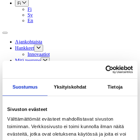
Fi
Fi
Sv
En
Ajankohtaista
Hankkeet
Innovaatiot
Mitä teemme
Aikuiskasvatus: siirry sivustolle
ELM Magazine: siirry sivustolle
Kansainvälinen toiminta
Apurahat
Suostumus
Yksityiskohdat
Tietoja
Sivistysviikko
Sivistyksen pelottomat -blogi
Sivistyksen teemavuosi 2024
Oppiminen
Sivuston evästeet
Tapahtumat
Tilauskurssit
Välttämättömät evästeet mahdollistavat sivuston
Säätiö
toiminnan. Verkkosivusto ei toimi kunnolla ilman näitä
Hallinto
evästeitä, jotka ovat oletuksena käytössä ja joita ei voi
Säännöt