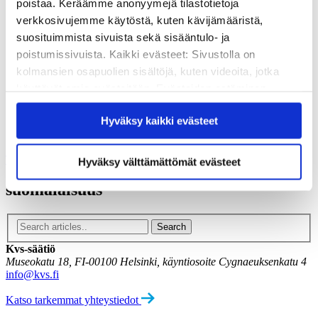
poistaa. Keräämme anonyymejä tilastotietoja
Vuosikertomukset
Historia
verkkosivujemme käytöstä, kuten kävijämääristä,
Sivistyspalkinto
suosituimmista sivuista sekä sisääntulo- ja
Töihin meille?
poistumissivuista. Kaikki evästeet: Sivustolla on
Turvallisemman tilan periaatteet
kolmansien osapuolien sisältöjä, kuten videoita, jotka
Yhteystiedot
Medialle
käyttävät omia evästeitään. Evästeiden estäminen
Tee lahjoitus
saattaa estää näiden sisältöjen näkymisen.
Hyväksy kaikki evästeet
Hyväksymällä kaikki evästeet varmistat, että kaikki
Kvs-säätiön verkkokauppa
Yhteystiedot
sisältö on käytettävissäsi.
Tilaa uutiskirje
Hyväksy välttämättömät evästeet
suomalaisuus
Kvs-säätiö
Museokatu 18, FI-00100 Helsinki, käyntiosoite Cygnaeuksenkatu 4
info@kvs.fi
Katso tarkemmat yhteystiedot