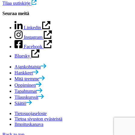
Tilaa uutiskirje
Seuraa meitä
Linkedin
Instagram
Facebook
Bluesky
Ajankohtaista
Hankkeet
Mitä teemme
Oppiminen
Tapahtumat
Tilauskurssit
Säätiö
Tietosuojaseloste
Tietoa sivuston evästeistä
Ilmoituskanava
Back to top