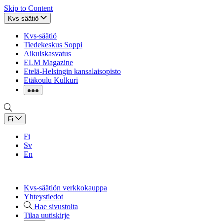
Skip to Content
Kvs-säätiö
Kvs-säätiö
Tiedekeskus Soppi
Aikuiskasvatus
ELM Magazine
Etelä-Helsingin kansalaisopisto
Etäkoulu Kulkuri
Fi
Fi
Sv
En
Kvs-säätiön verkkokauppa
Yhteystiedot
Hae sivustolta
Tilaa uutiskirje