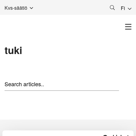
Kvs-säätiö
Fi
tuki