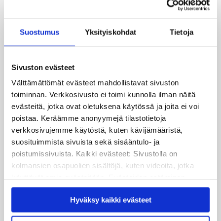
Kvs-säätiö
Museokatu 18, FI-00100 Helsinki, käyntiosoite
Suostumus
Yksityiskohdat
Tietoja
Cygnaeuksenkatu 4
info@kvs.fi
Sivuston evästeet
Välttämättömät evästeet mahdollistavat sivuston
Katso tarkemmat yhteystiedot
toiminnan. Verkkosivusto ei toimi kunnolla ilman näitä
Tilaa uutiskirje
evästeitä, jotka ovat oletuksena käytössä ja joita ei voi
poistaa. Keräämme anonyymejä tilastotietoja
Seuraa meitä
verkkosivujemme käytöstä, kuten kävijämääristä,
suosituimmista sivuista sekä sisääntulo- ja
poistumissivuista. Kaikki evästeet: Sivustolla on
Linkedin
kolmansien osapuolien sisältöjä, kuten videoita, jotka
Instagram
käyttävät omia evästeitään. Evästeiden estäminen
saattaa estää näiden sisältöjen näkymisen.
Facebook
Hyväksy kaikki evästeet
Hyväksymällä kaikki evästeet varmistat, että kaikki
sisältö on käytettävissäsi.
Bluesky