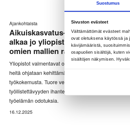
Suostumus
Sivuston evästeet
Ajankohtaista
Aikuiskasvatus-tiedelehti: Kilpail
Välttämättömät evästeet mahdo
ovat oletuksena käytössä ja 
alkaa jo yliopistossa – tutkijat ka
kävijämääristä, suosituimmist
omien mallien rakentamiseen
osapuolien sisältöjä, kuten v
sisältöjen näkymisen. Hyväksy
Yliopistot valmentavat opiskelijoitaan yhä kilpaillumm
heitä ohjataan kehittämään itseään, verkostoituma
työkokemusta. Tuore vertaisarvioitu tutkimus osoitta
työllistettävyyden ihanteet heijastavat korkeakoulutu
työelämän odotuksia.
16.12.2025