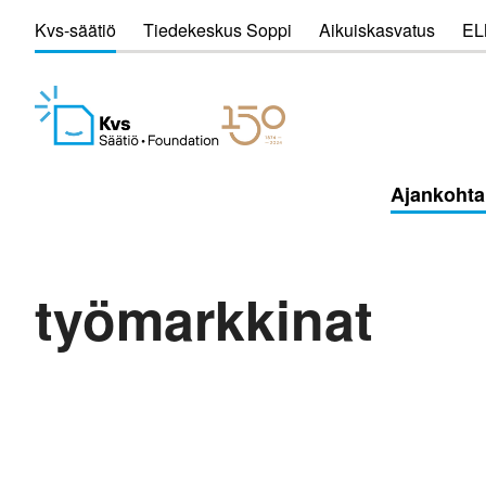
Kvs-säätiö
Tiedekeskus Soppi
Aikuiskasvatus
EL
Ajankohta
työmarkkinat