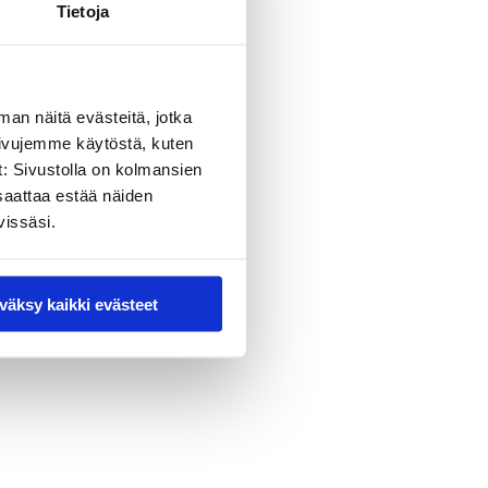
Tietoja
man näitä evästeitä, jotka
sivujemme käytöstä, kuten
t: Sivustolla on kolmansien
saattaa estää näiden
vissäsi.
väksy kaikki evästeet