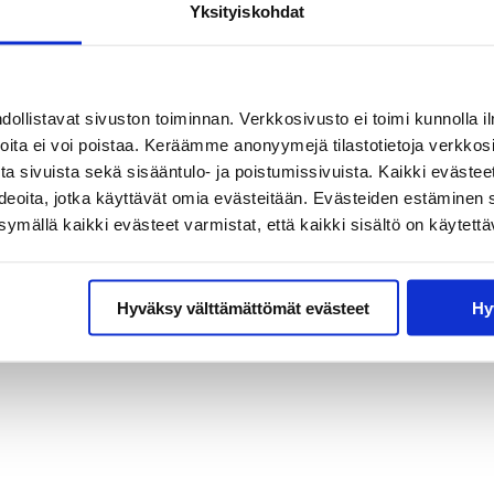
Yksityiskohdat
u työpaikoista
llistavat sivuston toiminnan. Verkkosivusto ei toimi kunnolla il
joita ei voi poistaa. Keräämme anonyymejä tilastotietoja verkko
nnustavat
a sivuista sekä sisääntulo- ja poistumissivuista. Kaikki evästee
ideoita, jotka käyttävät omia evästeitään. Evästeiden estäminen 
mällä kaikki evästeet varmistat, että kaikki sisältö on käytettä
ille työmarkkinoille:
an ja hankkimaan
a, että
Hyväksy välttämättömät evästeet
Hy
ksen rakenteita ja