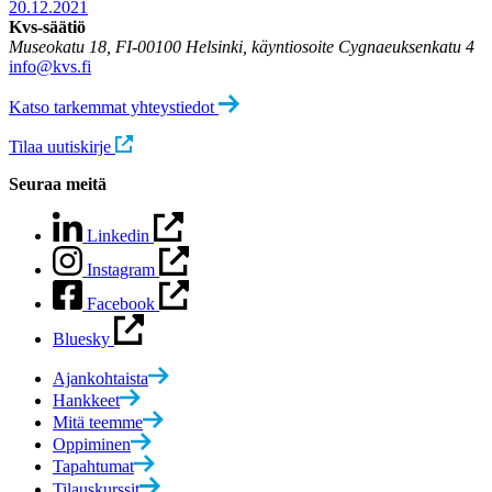
20.12.2021
Kvs-säätiö
Museokatu 18, FI-00100 Helsinki, käyntiosoite Cygnaeuksenkatu 4
info@kvs.fi
Katso tarkemmat yhteystiedot
Tilaa uutiskirje
Seuraa meitä
Linkedin
Instagram
Facebook
Bluesky
Ajankohtaista
Hankkeet
Mitä teemme
Oppiminen
Tapahtumat
Tilauskurssit