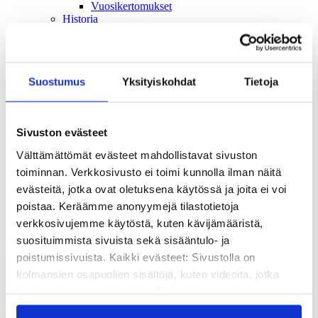
Vuosikertomukset
Historia
Sivistyspalkinto
Töihin meille?
Turvallisemman tilan periaatteet
Yhteystiedot
Suostumus
Yksityiskohdat
Tietoja
Medialle
Tee lahjoitus
Kvs-säätiön verkkokauppa
Sivuston evästeet
Yhteystiedot
Välttämättömät evästeet mahdollistavat sivuston
Tilaa uutiskirje
toiminnan. Verkkosivusto ei toimi kunnolla ilman näitä
uraohjaus
evästeitä, jotka ovat oletuksena käytössä ja joita ei voi
poistaa. Keräämme anonyymejä tilastotietoja
verkkosivujemme käytöstä, kuten kävijämääristä,
suosituimmista sivuista sekä sisääntulo- ja
poistumissivuista. Kaikki evästeet: Sivustolla on
kolmansien osapuolien sisältöjä, kuten videoita, jotka
Ajankohtaista
käyttävät omia evästeitään. Evästeiden estäminen
Aikuiskasvatus-tiedelehti: Kilpailu
saattaa estää näiden sisältöjen näkymisen.