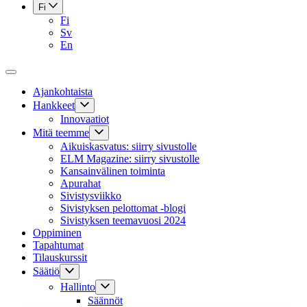
Fi
Fi
Sv
En
Ajankohtaista
Hankkeet
Innovaatiot
Mitä teemme
Aikuiskasvatus: siirry sivustolle
ELM Magazine: siirry sivustolle
Kansainvälinen toiminta
Apurahat
Sivistysviikko
Sivistyksen pelottomat -blogi
Sivistyksen teemavuosi 2024
Oppiminen
Tapahtumat
Tilauskurssit
Säätiö
Hallinto
Säännöt