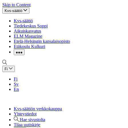
Skip to Content
Kvs-säätiö
Kvs-säätiö
Tiedekeskus Soppi
Aikuiskasvatus
ELM Magazine
Etelä-Helsingin kansalaisopisto
Etäkoulu Kulkuri
Fi
Fi
Sv
En
Kvs-säätiön verkkokauppa
Yhteystiedot
Hae sivustolta
Tilaa uutiskirje