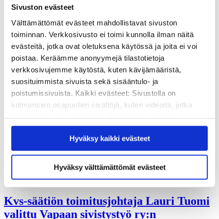
Vuosikertomukset
Sivuston evästeet
Historia
Sivistyspalkinto
Välttämättömät evästeet mahdollistavat sivuston
Töihin meille?
toiminnan. Verkkosivusto ei toimi kunnolla ilman näitä
Turvallisemman tilan periaatteet
evästeitä, jotka ovat oletuksena käytössä ja joita ei voi
Yhteystiedot
poistaa. Keräämme anonyymejä tilastotietoja
Medialle
Tee lahjoitus
verkkosivujemme käytöstä, kuten kävijämääristä,
suosituimmista sivuista sekä sisääntulo- ja
Kvs-säätiön verkkokauppa
poistumissivuista. Kaikki evästeet: Sivustolla on
Yhteystiedot
kolmansien osapuolien sisältöjä, kuten videoita, jotka
Tilaa uutiskirje
käyttävät omia evästeitään. Evästeiden estäminen
saattaa estää näiden sisältöjen näkymisen.
urheiluopisto
Hyväksy kaikki evästeet
Hyväksymällä kaikki evästeet varmistat, että kaikki
sisältö on käytettävissäsi.
Hyväksy välttämättömät evästeet
Ajankohtaista
Kvs-säätiön toimitusjohtaja Lauri Tuomi
valittu Vapaan sivistystyö ry:n