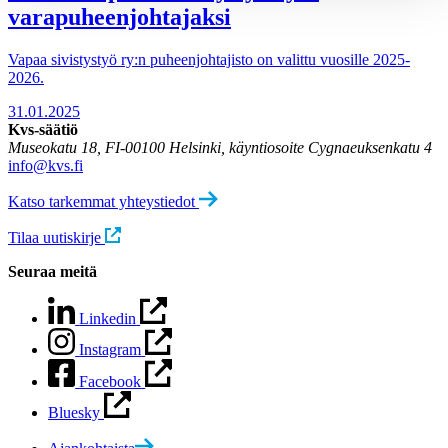
varapuheenjohtajaksi
Vapaa sivistystyö ry:n puheenjohtajisto on valittu vuosille 2025-
2026.
31.01.2025
Kvs-säätiö
Museokatu 18, FI-00100 Helsinki, käyntiosoite Cygnaeuksenkatu 4
info@kvs.fi
Katso tarkemmat yhteystiedot
Tilaa uutiskirje
Seuraa meitä
Linkedin
Instagram
Facebook
Bluesky