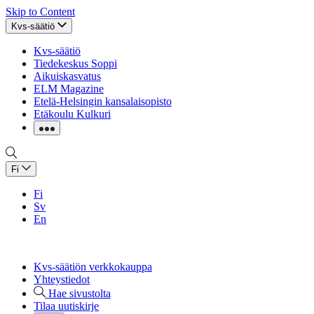
Skip to Content
Kvs-säätiö
Kvs-säätiö
Tiedekeskus Soppi
Aikuiskasvatus
ELM Magazine
Etelä-Helsingin kansalaisopisto
Etäkoulu Kulkuri
Fi
Fi
Sv
En
Kvs-säätiön verkkokauppa
Yhteystiedot
Hae sivustolta
Tilaa uutiskirje